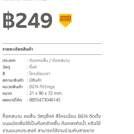
฿
249
สินค้าลดราคา เคลียร์สต็อก
รายละเอียดสินค้า
ประเภท
ก๊อกคอสั้น / ก๊อกสนาม
วัสดุ
ซิ้งค์
สี
โครเมียมเงา
สถานะสินค้า
มีสินค้า
หมวดสินค้า
BEN-fittings
ขนาด
21 x 90 x 72 mm.
เลขบาร์โค้ด
8855473046145
ก็อกสนาม คอสั้น วัสดุซิ้งค์ สีโครเมี่ยม BEN ติดตั้ง
บนผนังเพื่อใช้เป็นก๊อกล้างพื้น ก๊อกลงถังน้ำ หรือใช้
งานอเนกประสงค์ สามารถใช้งานร่วมกับสายยาง