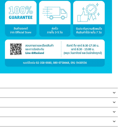
ดผนัง ชุบโครเมี่ยม ก้านเปิด-ปิดแบบปัด รับประกันวาล์วน้ำไม่รั่ว
ครเมี่ยม ผลิตจากวัสดุคุณภาพดี แข็งแรงทนทาน การเปิด-ปิด น้ำ
กบัว และ ชุดสายฉีดชำระ
าด ทั้งยังสามารถติดตั้งได้ทั้งภายในและภายนอกอาคาร ปากก๊อก
ตั้งสินค้า โดยปล่อยน้ำให้ไหลออกจากท่อนาน 1 นาที เพื่อให้แรงน้ำพัด