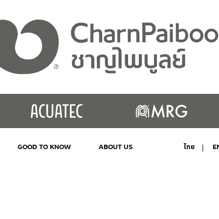
GOOD TO KNOW
ABOUT US
ไทย
E
MY ACCOUNT