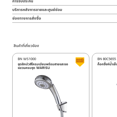
สำหรับต่อสายยางเพื่อเพิ่มประโยชน์การใช้งาน อาทิ การรดน้ำต้นไม้ใน
การรับประกัน
พาเศษละอองต่างๆ ออกจากท่อน้ำ มิเช่นนั้นสิ่งสกปรกจะเข้าไปภายใน
1. ไม่ทำสินค้าให้เกิดความเสียหายอื่น ๆ นอกจากการใช้งานปกติ เช่นไม
กล้ารับประกัน 10 ปี เต็ม
ไม่อยู่ในเงื่อนไขการรับประกัน
รับประกันไส้วาล์ว ไม่รั่วซึม 10 ปี
บริการหลังการขายและศูนย์ซ่อม
2. ทำความสะอาดสินค้าโดยการใช้ผ้านุ่มๆชุบน้ำหมาดๆแล้วเช็ดให้แห้ง
3. ห้ามใช้สารเคมีที่มีฤทธิ์เป็นกรด ในการทำความสะอาด เนื่องจากผิวขอ
ช่องทางออนไลน์
ช่องทางการสั่งซื้อ
4. ห้ามใช้แปรง วัสดุแข็ง หยาบ ห้ามใช้ฝอยขัดทำความสะอาด ขัดหรือถู บ
– Email: contact@charnpaiboon.com
ร้านค้าตัวแทนจำหน่ายใกล้บ้านคุณ / Our Dealer
คลิกที่นี่
– LINE: @Rasland
ร้านค้าออนไลน์ของชาญไพบูลย์ / Charnpaiboon Online Store
– Shopee
สินค้าที่เกี่ยวข้อง
–
Lazada
–
ซื้อสินค้าชิ้นนี้บน Shopee
>>
คลิกที่นี่
<<
BN WS1000
BN 80C5655
สินค้าลดราคา เคลียร์ส
–
ซื้อสินค้าชิ้นนี้บน Lazada
>>
คลิกที่นี่
<<
ชุดฝักบัวสีโครมเมียมพร้อมสายและขอ
ก็อกซิ้งค์น้ำเย
แขวนครบชุด WARISU
ติดต่อพนักงานขาย / Contact Sales Staff
ศูนย์บริการและอะไหล่ กรุงเทพฯ
โทร: 02-285-5795
LINE:
@charnpaiboon.sales
662/61-62 ถนน พระราม3 แขวงบางโพงพาง เขตยานนาวา กรุงเทพ
โทร: 02-358-0080 / 080-075-8668 / 091-545-0556
ศูนย์บริการและอะไหล่
เชียงใหม่