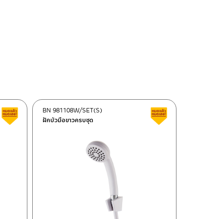
BN 981108W/SET(S)
สินค้าลดราคา เคลียร์สต็อก
สินค้าลดราคา เคลี
ฝักบัวมือขาวครบชุด