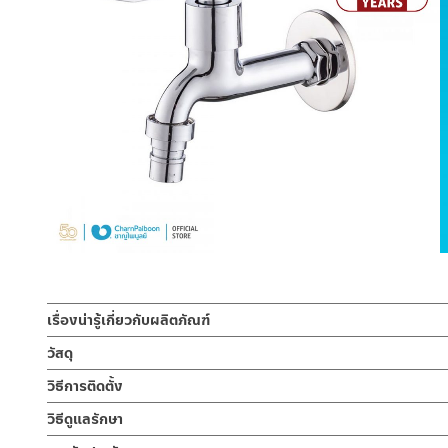
เรื่องน่ารู้เกี่ยวกับผลิตภัณฑ์
ก๊อกคอสั้น ก็อกสนาม แบบมีข้อต่อสายยาง ก๊อกปากสนามติดผนัง ก็อกติ
วัสดุ
ซึม 10 ปี
ก๊อกน้ำ
วิธีการติดตั้ง
ผลิตจากซิงค์
ก๊อกคอสั้น ก็อกสนาม แบบมีข้อต่อสายยาง ก๊อกปากสนามติดผนัง ชุบโ
ข้อแนะนำในการติดตั้ง
สำหรับ การติดตั้ง ก๊อกน้ำ วาล์วเปิดปิดน้ำ ฝั
วิธีดูแลรักษา
ออกแบบมือจับแบบก้านปัดง่ายต่อการปล่อยสายน้ำชำระล้างทำความสะอ
สำหรับการติดตั้งใหม่ ให้ไล่ฝุ่น เศษทราย เศษท่อ ออกจากท่อน้ำก่อนติด
คำแนะนำในการดูแลรักษาผลิตภัณฑ์