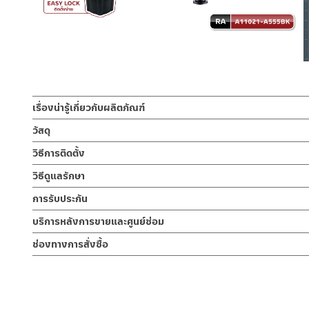
เรื่องน่ารู้เกี่ยวกับผลิตภัณฑ์
ก๊อกซิ้งค์น้ำเย็น ล้างจาน ผลิตจากสแตนเลส เกรด 304 MATT BLA
วัสดุ
คอก๊อกน้ำสามารถปรับหมุนได้อิสระ ก้านเปิด-ปิดแบบก้านปัด ติดตั้งง่า
ตัวก๊อกน้ำ
วิธีการติดตั้ง
ผลิตจากสแตนเลส เกรด 304 ทนทานแข็งแรง ต้านการกัดกร่อนสูง และไ
ก็อกซิ้งค์ล้างจาน ทรงตัว L ผลิตจากสแตนเลส เกรด 304 MATT BLACK
ข้อแนะนำในการติดตั้ง
สำหรับ การติดตั้ง ก๊อกน้ำ วาล์วเปิดปิดน้ำ ฝั
วิธีดูแลรักษา
สีดำด้านให้ความหรู้สึกขรึมเท่ห์ ในขณะเดียวกันก็ให้ความรู้สึกหรู
สำหรับการติดตั้งใหม่ ให้ไล่ฝุ่น เศษทราย เศษท่อ ออกจากท่อน้ำก่อนติ
คำแนะนำในการดูแลรักษาผลิตภัณฑ์
ปรับสวิง ซ้าย-ขวา
การรับประกัน
เพื่อให้แรงน้ำพัดพาเศษละอองต่างๆ ออกจากท่อน้ำ มิเช่นนั้นสิ่งสกปร
1. ไม่ทำสินค้าให้เกิดความเสียหายอื่น ๆ นอกจากการใช้งานปกติ เช่นไม
หมุนได้อิสระ ทำให้การล้างจานนั้นง่ายขึ้น สะดวกต่อการใช้งานในห้องคร
หากตรวจพบเศษละอองต่างๆในสินค้า จะไม่อยู่ในเงื่อนไขการรับประกัน
รับประกันไส้วาล์ว ไม่รั่วซึม 10 ปี
บริการหลังการขายและศูนย์ซ่อม
2. ทำความสะอาดสินค้าโดยการใช้ผ้านุ่มๆชุบน้ำหมาดๆแล้วเช็ดให้แห้ง
การติดตั้งก็ง่ายด้วยตัวล็อกฐานก็อกแบบใหม่ติดตั้งง่ายขึ้น ใช้เพียงม
3. ห้ามใช้สารเคมีที่มีฤทธิ์เป็นกรด ในการทำความสะอาด เนื่องจากผิวขอ
ช่องทางออนไลน์
10 ปี เต็ม
ช่องทางการสั่งซื้อ
4. ห้ามใช้แปรง วัสดุแข็ง หยาบ ห้ามใช้ฝอยขัดทำความสะอาด ขัดหรือถู บ
– Email: contact@charnpaiboon.com
ร้านค้าตัวแทนจำหน่ายใกล้บ้านคุณ / Our Dealer
คลิกที่นี่
– LINE: @Rasland
ร้านค้าออนไลน์ของชาญไพบูลย์ / Charnpaiboon Online Store
– Shopee