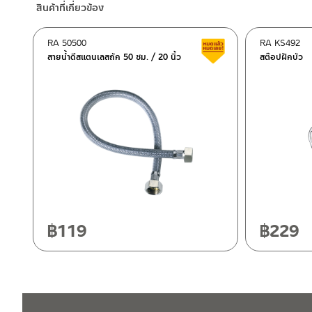
สินค้าที่เกี่ยวข้อง
–
Lazada
–
ซื้อสินค้าชิ้นนี้บน Shopee
>>
คลิกที่นี่
<<
RA 50500
RA KS492
สินค้าลดราคา เคลียร์ส
–
ซื้อสินค้าชิ้นนี้บน Lazada
>>
คลิกที่นี่
<<
สายน้ำดีสแตนเลสถัก 50 ซม. / 20 นิ้ว
สต๊อปฝักบัว
ติดต่อพนักงานขาย / Contact Sales Staff
ศูนย์บริการและอะไหล่ กรุงเทพฯ
โทร: 02-285-5795
LINE:
@charnpaiboon.sales
662/61-62 ถนน พระราม3 แขวงบางโพงพาง เขตยานนาวา กรุงเทพ
โทร: 02-358-0080 / 080-075-8668 / 091-545-0556
ศูนย์บริการและอะไหล่
เชียงใหม่
118/33 โครงการอรสิริน ม.8 ต.สันปูเลย อ.ดอยสะเก็ด เชียงใหม่ 502
โทร: 080-075-2626
฿
119
฿
229
ติดต่อ ชาญไพบูลย์ / Contact Us
คลิกที่นี่
วันและเวลาทำการ
วันจันทร์ – วันศุกร์ เวลา 8:30-17:30 น.
วันเสาร์ เวลา 8:30-15:00 น.
หยุดวันอาทิตย์ และวันหยุดนักขัตฤกษ์