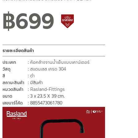
฿
699
สินค้าปรับราคาลดลง
รายละเอียดสินค้า
ประเภท
ก๊อกล้างจานน้ำเย็นแบบเคาน์เตอร์
วัสดุ
สแตนเลส เกรด 304
สี
ดำ
สถานะสินค้า
มีสินค้า
หมวดสินค้า
Rasland-Fittings
ขนาด
3 x 23.5 X 39 cm.
เลขบาร์โค้ด
8855473061780
ตัว
เล่น
ไฟล์
วิดีโอ