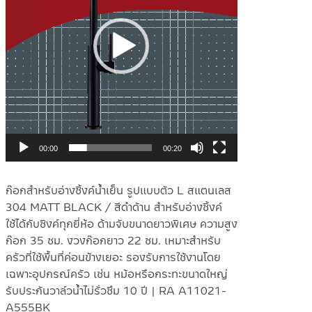
00:00
00:20
ก๊อกสำหรับอ่างซิ้งค์น้ำเย็น รูปแบบตัว L สแตนเลส
304 MATT BLACK / สีดำด้าน สำหรับอ่างซิ้งค์
ใช้ได้กับซิงค์ทุกยี่ห้อ ด้ามจับขนาดยาวพิเศษ ความสูง
ก๊อก 35 ซม. งวงก๊อกยาว 22 ซม. เหมาะสำหรับ
ครัวที่ใช้พื้นที่ค่อนข้างเยอะ รองรับการใช้งานโดย
เฉพาะอุปกรณ์ครัว เช่น หม้อหรือกระทะขนาดใหญ่
รับประกันวาล์วน้ำไม่รั่วซึม 10 ปี | RA A11021-
A555BK