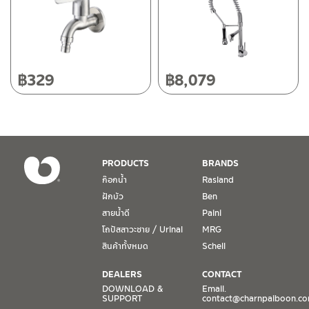
50220
โทร: 080-075-2626
วันและเวลาทำการ
วันจันทร์ – วันศุกร์ เวลา 8:30-17:30 น.
฿
329
฿
8,079
วันเสาร์ เวลา 8:30-15:00 น.
หยุดวันอาทิตย์ และวันหยุดนักขัตฤกษ์
เงื่อนไขการรับประกันสินค้า
PRODUCTS
BRANDS
1. การรับประกัน จะต้องมีหลักฐานการซื้อ หรือ ใบเสร็จ โดยทางบริษัทฯ
ก๊อกน้ำ
Rasland
ขอตรวจสอบโดยนับวันซื้อขายเป็นสำคัญ ทางบริษัทฯ ไม่สามารถให้
ฝักบัว
Ben
เงื่อนไขการรับประกันสินค้าได้ หากไม่มีเอกสารดังกล่าว
สายน้ำดี
Paini
โถปัสสาวะชาย / Urinal
MRG
2. การรับประกันสินค้า จะรับประกันฉพาะสินค้าที่อยู่ในสภาพการใช้งาน
ปกติ หากมีตำหนิ ชำรุด ร้าว ตกพื้น หรือสภาพภายนอกอยู่ในสภาพที่ใช้
สินค้าทั้งหมด
Schell
งานไม่ได้ ทางบริษัทฯ ถือว่าไม่อยู่ในเงื่อนไขการรับประกัน
DEALERS
CONTACT
3. การรับประกันสินค้า จะรับประกันเฉพาะชิ้นส่วนที่แจ้ง เช่น ก๊อกน้ำ จะ
DOWNLOAD &
Email.
SUPPORT
contact@charnpaiboon.c
รับประกันเฉพาะวาล์วก๊อกน้ำไม่รั่วซึม ดังนั้นการรับประกันจะเป็นการ