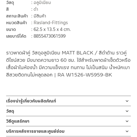
วัสดุ
อลูมิเนียม
สี
ดำ
สถานะสินค้า
มีสินค้า
หมวดสินค้า
Rasland-Fittings
ขนาด
62.5 x 13.5 x 4 cm.
เลขบาร์โค้ด
8855473061599
ราวพาดผ้าคู่ วัสดุอลูมิเนียม MATT BLACK / สีดำด้าน ราวคู่
ดีไซน์สวย มีขนาดความยาว 60 ซม. ใช้สำหรับพาดผ้าเช็ดตัวหรือ
เสื้อผ้าในห้องน้ำ มีความแข็งแรง ทนทาน ไม่เป็นสนิม น้ำหนักเบา
สีสวยติดทนไม่หลุดลอก | RA W1526-W5959-BK
เรื่องน่ารู้เกี่ยวกับผลิตภัณฑ์
ราวพาดผ้าเช็ดตัว แบบราวคู่ ขนาดความยาว 60 ซม. ผลิตจากวัสดุ อลู
วัสดุ
มิเนียม สี MATT BLACK / ดำด้าน
ผลิตจากอลูมิเนียม
วิธีดูแลรักษา
ออกแบบเข้ากับห้องน้ำได้ทุกสไตล์วัสดุอลูมิเนียมมีน้ำหนักเบา ทนทาน
มีความมีความแข็งแรง ทนทาน สีสวยติดทนไม่หลุดลอก ง่ายต่อการ
ไม่เป็นสนิม มาพร้อมชุดน๊อตยึด
คำแนะนำในการดูแลรักษาผลิตภัณฑ์
บริการหลังการขายและศูนย์ซ่อม
ทำความสะอาด น้ำหนักเบา
1. ไม่ทำสินค้าให้เกิดความเสียหายอื่น ๆ นอกจากการใช้งานปกติ เช่นไม่