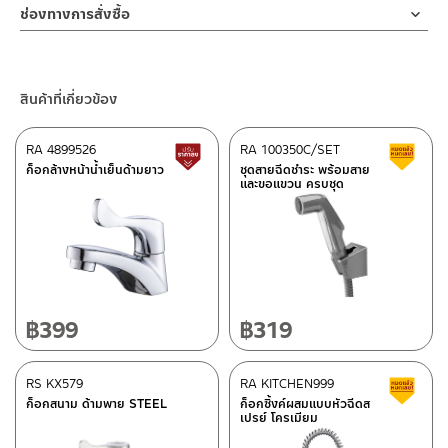
ช่องทางออนไลน์
สามารถใช้พาดผ้าเช็ดตัว เสื้อผ้า หรือ ผ้าเช็ดมือ ผลิตจากวัสดุอลูมิเนียม
ช่องทางการสั่งซื้อ
ทำตก ไม่งัดหรือโยกสินค้าแรงๆ
– Email: contact@charnpaiboon.com
คุณภาพดีเยี่ยม มีความแข็งแรง ทนทาน
2. ทำความสะอาดสินค้าโดยการใช้ผ้านุ่มๆชุบน้ำหมาดๆแล้วเช็ดให้แห้ง
ร้านค้าตัวแทนจำหน่ายใกล้บ้านคุณ / Our Dealer
คลิกที่นี่
– LINE: @Rasland
สีสวยติดทนไม่หลุดลอก น้ำหนักเบา ไม่เป็นสนิม ดีไซน์ทันสมัย เรียบหรู
3. ห้ามใช้สารเคมีที่มีฤทธิ์เป็นกรด ในการทำความสะอาด เนื่องจากผิว
เข้ากับห้องน้ำทุกสไตส์
ของสินค้าจะเสียหายได้
ร้านค้าออนไลน์ของชาญไพบูลย์ / Charnpaiboon Online Store
ติดตั้งง่ายส่วนยึดแขวนมีความแข็งแรง รองรับน้ำหนักได้ดี
สินค้าที่เกี่ยวข้อง
4. ห้ามใช้แปรง วัสดุแข็ง หยาบ ห้ามใช้ฝอยขัดทำความสะอาด ขัดหรือถู
–
Shopee
บนตัวสินค้า ซึ่งจะสร้างความเสียหายให้เกิดขึ้นกับผิวของสินค้าได้
–
Lazada
RA 4899526
RA 100350C/SET
สินค้าปรับราคาลดลง
ส
–
ซื้อสินค้าชิ้นนี้บน Shopee
>>
คลิกที่นี่
<<
ก็อกล้างหน้าน้ำเย็นด้ามยาว
ชุดสายฉีดชำระ พร้อมสาย
และขอแขวน ครบชุด
–
ซื้อสินค้าชิ้นนี้บน Lazada
>>
คลิกที่นี่
<<
ติดต่อพนักงานขาย / Contact Sales Staff
ศูนย์บริการและอะไหล่ กรุงเทพฯ
โทร: 02-285-5795
LINE:
@charnpaiboon.sales
662/61-62 ถนน พระราม3 แขวงบางโพงพาง เขตยานนาวา กรุงเทพฯ
10120
โทร: 02-358-0080 / 080-075-8668 / 091-545-0556
฿
399
฿
319
ศูนย์บริการและอะไหล่
RS KX579
เชียงใหม่
RA KITCHEN999
ส
ก็อกสนาม ด้ามพาย STEEL
ก็อกซิ้งค์ผสมแบบหัวฉีดส
เปรย์ โครเมียม
118/33 โครงการอรสิริน ม.8 ต.สันปูเลย อ.ดอยสะเก็ด เชียงใหม่
ติดต่อ ชาญไพบูลย์ / Contact Us
คลิกที่นี่