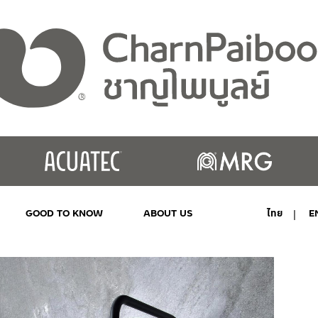
GOOD TO KNOW
ABOUT US
ไทย
E
MY ACCOUNT