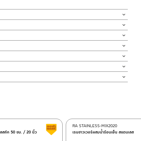
ีดำด้าน เรนชาวเวอร์ ผสมน้ำร้อน-เย็น
ึกร่วมสมัยผลิตจากวัสดุทองเหลือง มีความทนทานและแข็งแรง
ฝักบัวก้านแข็งทรงสี่เหลี่ยมผืนผ้า ขนาด 29.7×20.8 ซม. ออกแบบให้น้ำ
กบัว และ ชุดสายฉีดชำระ
ตั้งสินค้า โดยปล่อยน้ำให้ไหลออกจากท่อนาน 1 นาที เพื่อให้แรงน้ำพัด
ปุ่มยางกำจัดตะกรันที่อุดตันออกได้ง่าย เพียงใช้นิ้วถูขณะเปิดน้ำ
สินค้าและสร้างความเสียหายได้ หากตรวจพบเศษละอองต่างๆในสินค้า จะ
่ทำตก ไม่งัดหรือโยกสินค้าแรงๆ
 304 ขนาดสายยาว 150 ซม.
งสินค้าจะเสียหายได้
นตัวสินค้า ซึ่งจะสร้างความเสียหายให้เกิดขึ้นกับผิวของสินค้าได้
RA STAINLESS-MIX2020
สินค้าลดราคา เคลียร์สต็อก
ลสถัก 50 ซม. / 20 นิ้ว
เรนชาวเวอร์ผสมน้ำร้อนเย็น สแตนเลส