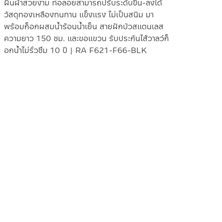
ผืนผ้าสวยงาม ท่อลอยสามารถปรับระดับขึ้น-ลงได้
วัสดุทองเหลืองทนทาน แข็งแรง ไม่เป็นสนิม มา
พร้อมก็อกผสมน้ำร้อนน้ำเย็น สายฝักบัวสแตนเลส
ความยาว 150 ซม. และขอแขวน รับประกันไส้วาลว์ก็
อกน้ำไม่รั่วซึม 10 ปี | RA F621-F66-BLK