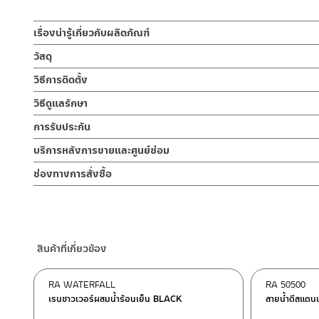
เรื่องน่ารู้เกี่ยวกับผลิตภัณฑ์
ชุดเรนชาวเวอร์ ก๊อกผสมน้ำร้อน-เย็น รุ่น OVO สี MATT BLACK / ส
วัสดุ
ก๊อกผสมหรือวาล์วผสมเปิด-ปิด
วิธีการติดตั้ง
ให้ความแรงของน้ำ จากการผสมของ 2 ท่อ และการออกแบบให้ความรู้ส
ผลิตจากทองเหลือง
ต้านการการกัดกร่อน และไม่ขึ้นสนิมให้ความรู้สึกที่สวยงามและหรูหรา 
ข้อแนะนำในการติดตั้ง
สำหรับ การติดตั้ง ก๊อกน้ำ วาล์วเปิดปิดน้ำ ฝั
วิธีดูแลรักษา
ไหลตรงครอบคลุม
สำหรับการติดตั้งใหม่ ให้ไล่ฝุ่น เศษทราย เศษท่อ ออกจากท่อน้ำก่อนติด
หัวฝักบัวก้านแข็ง
คำแนะนำในการดูแลรักษาผลิตภัณฑ์
ทั่วตัว ฝักบัวมือปรับน้ำได้ 3 ระบบ ใช้งานสะดวกด้วยการกดปุ่ม มาพร้อม
การรับประกัน
พาเศษละอองต่างๆ ออกจากท่อน้ำ มิเช่นนั้นสิ่งสกปรกจะเข้าไปภายใน
ผลิตจาก ABS
1. ไม่ทำสินค้าให้เกิดความเสียหายอื่น ๆ นอกจากการใช้งานปกติ เช่นไม
มาพร้อมก๊อกผสมหรือวาล์วผสมเปิด-ปิด สายฝักบัวผลิตจากสแตนเลส
ไม่อยู่ในเงื่อนไขการรับประกัน
รับประกันไส้วาล์ว ไม่รั่วซึม 10 ปี
บริการหลังการขายและศูนย์ซ่อม
2. ทำความสะอาดสินค้าโดยการใช้ผ้านุ่มๆชุบน้ำหมาดๆแล้วเช็ดให้แห้ง
เพื่อเป็นการยืนยันความคงทนของวาล์วน้ำจึงกล้ารับประกัน 10 ปี เต็ม
ฝักบัวมือ
3. ห้ามใช้สารเคมีที่มีฤทธิ์เป็นกรด ในการทำความสะอาด เนื่องจากผิวขอ
คลิ๊ก คู่มือการติดตั้งแบบเอกสาร
ช่องทางออนไลน์
ช่องทางการสั่งซื้อ
ผลิตจาก ABS
4. ห้ามใช้แปรง วัสดุแข็ง หยาบ ห้ามใช้ฝอยขัดทำความสะอาด ขัดหรือถู บ
– Email: contact@charnpaiboon.com
ร้านค้าตัวแทนจำหน่ายใกล้บ้านคุณ / Our Dealer
คลิกที่นี่
– LINE: @Rasland
สายฝักบัวขนาด 150 ซม.
ร้านค้าออนไลน์ของชาญไพบูลย์ / Charnpaiboon Online Store
ผลิตจากสแตนเลส
–
Shopee
สินค้าที่เกี่ยวข้อง
–
Lazada
ท่อเรนชาวเวอร์
ผลิตจากทองเหลือง
–
ซื้อสินค้าชิ้นนี้บน Shopee
>>
คลิกที่นี่
<<
RA WATERFALL
RA 50500
–
ซื้อสินค้าชิ้นนี้บน Lazada
>>
คลิกที่นี่
<<
ขอแขวนบนราว
เรนชาวเวอร์ผสมน้ำร้อนเย็น BLACK
สายน้ำดีสแตนเ
ผลิตจาก ABS