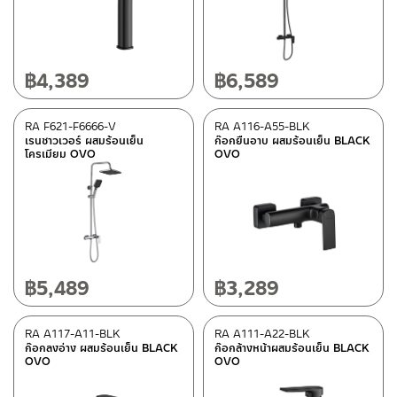
ก๊อกน้ำ
(8)
เรนชาวเวอร์
(2)
฿
4,389
฿
6,589
วัสดุ
ดูรายละเอียดวัสดุแยกชิ้น ในรายละเอียดวัสดุ
(2)
RA F621-F6666-V
RA A116-A55-BLK
ทองเหลือง
(8)
เรนชาวเวอร์ ผสมร้อนเย็น
ก๊อกยืนอาบ ผสมร้อนเย็น BLACK
โครเมียม OVO
OVO
สี
โครเมียมเงา
(5)
ดำ
(5)
฿
5,489
฿
3,289
หมวดสินค้า
RA A117-A11-BLK
RA A111-A22-BLK
Rasland-Fittings
(10)
ก๊อกลงอ่าง ผสมร้อนเย็น BLACK
ก๊อกล้างหน้าผสมร้อนเย็น BLACK
OVO
OVO