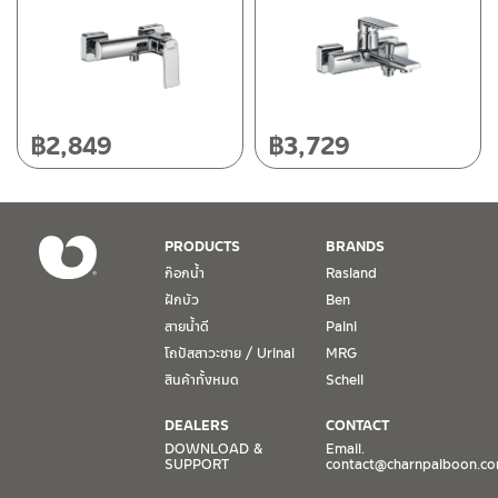
฿
2,849
฿
3,729
PRODUCTS
BRANDS
ก๊อกน้ำ
Rasland
ฝักบัว
Ben
สายน้ำดี
Paini
โถปัสสาวะชาย / Urinal
MRG
สินค้าทั้งหมด
Schell
DEALERS
CONTACT
DOWNLOAD &
Email.
SUPPORT
contact@charnpaiboon.c