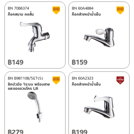
–
Lazada
BN 70B6374
BN 60A4884
สินค้าลดราคา เคลียร์สต็อก
ส
–
ซื้อสินค้าชิ้นนี้บน Shopee
>>
คลิกที่นี่
<<
ก็อกสนาม คอสั้น
ก็อกล้างหน้าน้ำเย็น
–
ซื้อสินค้าชิ้นนี้บน Lazada
>>
คลิกที่นี่
<<
ติดต่อพนักงานขาย / Contact Sales Staff
ศูนย์บริการและอะไหล่ กรุงเทพฯ
โทร: 02-285-5795
LINE:
@charnpaiboon.sales
662/61-62 ถนน พระราม3 แขวงบางโพงพาง เขตยานนาวา กรุงเทพฯ
10120
โทร: 02-358-0080 / 080-075-8668 / 091-545-0556
฿
149
฿
159
ศูนย์บริการและอะไหล่
BN B981108/SET(S)
เชียงใหม่
BN 60A2323
สินค้าลดราคา เคลียร์สต็อก
ส
ฝักบัวมือ 1ระบบ พร้อมสาย
ก็อกล้างหน้าน้ำเย็น
และขอแขวนโคร Lili
118/33 โครงการอรสิริน ม.8 ต.สันปูเลย อ.ดอยสะเก็ด เชียงใหม่
ติดต่อ ชาญไพบูลย์ / Contact Us
คลิกที่นี่
50220
โทร: 080-075-2626
วันและเวลาทำการ
วันจันทร์ – วันศุกร์ เวลา 8:30-17:30 น.
฿
279
฿
199