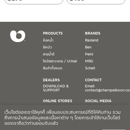
วันเสาร์ เวลา 8:30-15:00 น.
หยุดวันอาทิตย์ และวันหยุดนักขัตฤกษ์
เงื่อนไขการรับประกันสินค้า
PRODUCTS
BRANDS
1. การรับประกัน จะต้องมีหลักฐานการซื้อ หรือ ใบเสร็จ โดยทางบริษัทฯ
ก๊อกน้ำ
Rasland
ขอตรวจสอบโดยนับวันซื้อขายเป็นสำคัญ ทางบริษัทฯ ไม่สามารถให้
ฝักบัว
Ben
เงื่อนไขการรับประกันสินค้าได้ หากไม่มีเอกสารดังกล่าว
สายน้ำดี
Paini
โถปัสสาวะชาย / Urinal
MRG
2. การรับประกันสินค้า จะรับประกันฉพาะสินค้าที่อยู่ในสภาพการใช้งาน
ปกติ หากมีตำหนิ ชำรุด ร้าว ตกพื้น หรือสภาพภายนอกอยู่ในสภาพที่ใช้
สินค้าทั้งหมด
Schell
งานไม่ได้ ทางบริษัทฯ ถือว่าไม่อยู่ในเงื่อนไขการรับประกัน
DEALERS
CONTACT
3. การรับประกันสินค้า จะรับประกันเฉพาะชิ้นส่วนที่แจ้ง เช่น ก๊อกน้ำ จะ
DOWNLOAD &
Email.
SUPPORT
contact@charnpaiboon.c
รับประกันเฉพาะวาล์วก๊อกน้ำไม่รั่วซึม ดังนั้นการรับประกันจะเป็นการ
เปลี่ยนเฉพาะชิ้นส่วนที่รับประกันนั้นๆ
ONLINE STORES
SOCIAL MEDIA
Lazada
TikTok
4. ในกรณีที่ทางบริษัทฯ ต้องชดเชยสินค้าชิ้นใหม่ให้ลูกค้า ทางบริษัทฯ จะ
เว็บไซต์ของเราใช้คุกกี้ เพื่อมอบประสบการณ์ที่ดีให้กับท่าน รวม
Shopee
Facebook
ไม่ได้จัดหาช่างในการติดตั้งใหม่ หรือจัดหาช่างในการรื้อถอนสินค้าที่เสีย
ถึงการนำเสนอข้อมูลและเนื้อหาต่าง ๆ โดยการเข้าใช้งานเว็บไซต์
ของเราถือว่าท่านยอมรับแล้ว
หายให้กับลูกค้า หากมีวัสดุอุปกรณ์ที่เกี่ยวเนื่องกับสินค้าของบริษัทฯ ที่มี
CCTV POLICY
ผลกระทบกับการติดตั้งใหม่ หรือเกิดจากการรื้อถอนสินค้าที่เสียหาย ทา