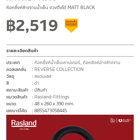
ก๊อกซิ้งค์ล้างจานน้ำเย็น งวงดึงได้ MATT BLACK
฿
2,519
สินค้าลดราคา เคลียร์สต็อก
รายละเอียดสินค้า
ประเภท
ก๊อกซิ้งค์น้ำเย็นเคาน์เตอร์
,
ก๊อกซิงค์อ่างล้างจาน
คอลเลคชั่น
REVERSE COLLECTION
วัสดุ
สแตนเลส
สี
ดำ
สถานะสินค้า
มีสินค้า
หมวดสินค้า
Rasland-Fittings
ขนาด
48 x 260 x 390 mm.
เลขบาร์โค้ด
8855473058445
ตัว
เล่น
ไฟล์