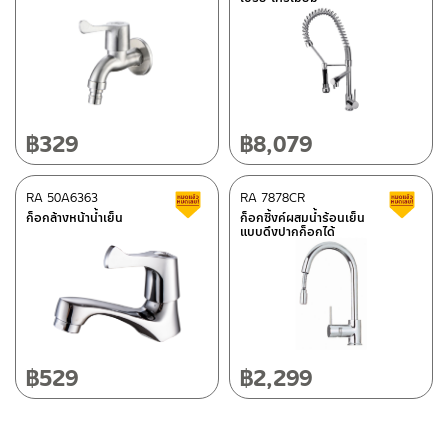
–
ซื้อสินค้าชิ้นนี้บน Lazada
>>
คลิกที่นี่
<<
ติดต่อพนักงานขาย / Contact Sales Staff
ศูนย์บริการและอะไหล่ กรุงเทพฯ
โทร: 02-285-5795
LINE:
@charnpaiboon.sales
662/61-62 ถนน พระราม3 แขวงบางโพงพาง เขตยานนาวา กรุงเทพฯ
10120
โทร: 02-358-0080 / 080-075-8668 / 091-545-0556
฿
329
฿
8,079
ศูนย์บริการและอะไหล่
RA 50A6363
เชียงใหม่
RA 7878CR
สินค้าลดราคา เคลียร์สต็อก
ส
ก็อกล้างหน้าน้ำเย็น
ก็อกซิ้งค์ผสมน้ำร้อนเย็น
แบบดึงปากก็อกได้
118/33 โครงการอรสิริน ม.8 ต.สันปูเลย อ.ดอยสะเก็ด เชียงใหม่
ติดต่อ ชาญไพบูลย์ / Contact Us
คลิกที่นี่
50220
โทร: 080-075-2626
วันและเวลาทำการ
วันจันทร์ – วันศุกร์ เวลา 8:30-17:30 น.
฿
529
฿
2,299
วันเสาร์ เวลา 8:30-15:00 น.
หยุดวันอาทิตย์ และวันหยุดนักขัตฤกษ์