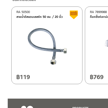
–
Lazada
–
ซื้อสินค้าชิ้นนี้บน Shopee
>>
คลิกที่นี่
<<
RA 50500
RA 7899988
สินค้าลดราคา เคลียร์ส
–
ซื้อสินค้าชิ้นนี้บน Lazada
>>
คลิกที่นี่
<<
สายน้ำดีสแตนเลสถัก 50 ซม. / 20 นิ้ว
ก็อกซิ้งค์เคาน์
ติดต่อพนักงานขาย / Contact Sales Staff
ศูนย์บริการและอะไหล่ กรุงเทพฯ
โทร: 02-285-5795
LINE:
@charnpaiboon.sales
662/61-62 ถนน พระราม3 แขวงบางโพงพาง เขตยานนาวา กรุงเทพ
โทร: 02-358-0080 / 080-075-8668 / 091-545-0556
ศูนย์บริการและอะไหล่
เชียงใหม่
118/33 โครงการอรสิริน ม.8 ต.สันปูเลย อ.ดอยสะเก็ด เชียงใหม่ 502
โทร: 080-075-2626
฿
119
฿
769
ติดต่อ ชาญไพบูลย์ / Contact Us
คลิกที่นี่
วันและเวลาทำการ
วันจันทร์ – วันศุกร์ เวลา 8:30-17:30 น.
วันเสาร์ เวลา 8:30-15:00 น.
หยุดวันอาทิตย์ และวันหยุดนักขัตฤกษ์