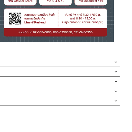
ได้ง่ายๆ
า / สีดำ
กห้องภายในบ้าน
่ทำตก ไม่งัดหรือโยกสินค้าแรงๆ
งสินค้าจะเสียหายได้
นตัวสินค้า ซึ่งจะสร้างความเสียหายให้เกิดขึ้นกับผิวของสินค้าได้