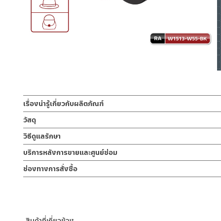
เรื่องน่ารู้เกี่ยวกับผลิตภัณฑ์
ขอแขวนคู่ ดำ RA W1513-W55-BK
วัสดุ
รูปแบบขอแขวนคู่ ตะขอดีไซน์โค้งของไม่หล่นง่ายๆ ติดตั้งสะดวก ทำเอง
วัสดุ ซิงค์
วิธีดูแลรักษา
วัสดุซิงค์ ใช้ติดตั้งภายในโดยเฉพาะ มีให้เลือก 2 สีสวยงาม สีสแตนเลสเง
สำหรับแขวนของใช้ได้แบบอเนกประสงค์ สามารถติดตั้งเพื่อใช้งานได้ทุ
คำแนะนำในการดูแลรักษาผลิตภัณฑ์
บริการหลังการขายและศูนย์ซ่อม
1. ไม่ทำสินค้าให้เกิดความเสียหายอื่น ๆ นอกจากการใช้งานปกติ เช่นไม
ช่องทางออนไลน์
ช่องทางการสั่งซื้อ
2. ทำความสะอาดสินค้าโดยการใช้ผ้านุ่มๆชุบน้ำหมาดๆแล้วเช็ดให้แห้ง
– Email: contact@charnpaiboon.com
3. ห้ามใช้สารเคมีที่มีฤทธิ์เป็นกรด ในการทำความสะอาด เนื่องจากผิวขอ
ร้านค้าตัวแทนจำหน่ายใกล้บ้านคุณ / Our Dealer
คลิกที่นี่
– LINE: @Rasland
4. ห้ามใช้แปรง วัสดุแข็ง หยาบ ห้ามใช้ฝอยขัดทำความสะอาด ขัดหรือถู บ
ร้านค้าออนไลน์ของชาญไพบูลย์ / Charnpaiboon Online Store
–
Shopee
สินค้าที่เกี่ยวข้อง