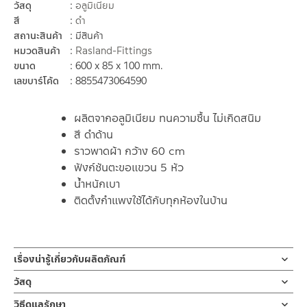
วัสดุ
อลูมิเนียม
สี
ดำ
สถานะสินค้า
มีสินค้า
หมวดสินค้า
Rasland-Fittings
ขนาด
600 x 85 x 100 mm.
เลขบาร์โค้ด
8855473064590
ผลิตจากอลูมิเนียม ทนความชื้น ไม่เกิดสนิม
สี ดำด้าน
ราวพาดผ้า กว้าง 60 cm
ฟังก์ชันตะขอแขวน 5 หัว
น้ำหนักเบา
ติดตั้งกำแพงใช้ได้กับทุกห้องในบ้าน
เรื่องน่ารู้เกี่ยวกับผลิตภัณฑ์
หิ้งตากผ้ามีราวแขวน MATT BLACK
วัสดุ
ผลิตจากอลูมิเนียม สี MATT BLACK หรือ ดำด้าน ขนาดความยาว 60
ผลิตจาก อลูมิเนียม
วิธีดูแลรักษา
ซม. / 23.62 นิ้ว