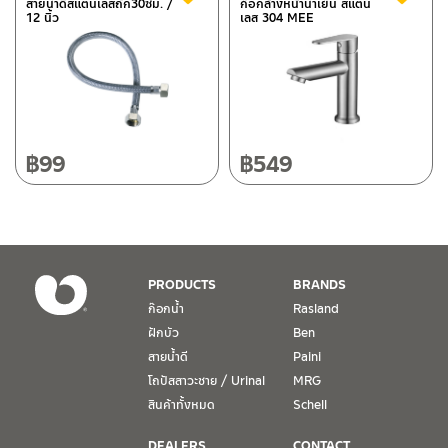
สายน้ำดีสแตนเลสถัก30ซม. /
ก็อกล้างหน้าน้ำเย็น สแตน
12 นิ้ว
เลส 304 MEE
118/33 โครงการอรสิริน ม.8 ต.สันปูเลย อ.ดอยสะเก็ด เชียงใหม่
ติดต่อ ชาญไพบูลย์ / Contact Us
คลิกที่นี่
50220
โทร: 080-075-2626
วันและเวลาทำการ
วันจันทร์ – วันศุกร์ เวลา 8:30-17:30 น.
฿
99
฿
549
วันเสาร์ เวลา 8:30-15:00 น.
หยุดวันอาทิตย์ และวันหยุดนักขัตฤกษ์
เงื่อนไขการรับประกันสินค้า
PRODUCTS
BRANDS
1. การรับประกัน จะต้องมีหลักฐานการซื้อ หรือ ใบเสร็จ โดยทางบริษัทฯ
ก๊อกน้ำ
Rasland
ขอตรวจสอบโดยนับวันซื้อขายเป็นสำคัญ ทางบริษัทฯ ไม่สามารถให้
ฝักบัว
Ben
เงื่อนไขการรับประกันสินค้าได้ หากไม่มีเอกสารดังกล่าว
สายน้ำดี
Paini
โถปัสสาวะชาย / Urinal
MRG
2. การรับประกันสินค้า จะรับประกันฉพาะสินค้าที่อยู่ในสภาพการใช้งาน
ปกติ หากมีตำหนิ ชำรุด ร้าว ตกพื้น หรือสภาพภายนอกอยู่ในสภาพที่ใช้
สินค้าทั้งหมด
Schell
งานไม่ได้ ทางบริษัทฯ ถือว่าไม่อยู่ในเงื่อนไขการรับประกัน
DEALERS
CONTACT