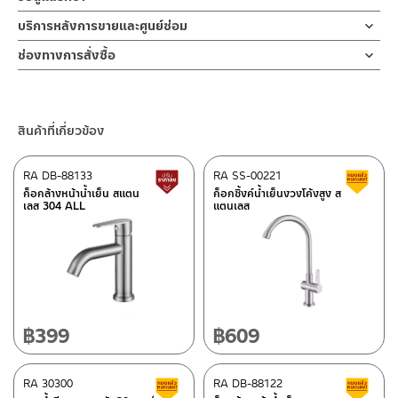
มีความมีความแข็งแรง ทนทาน สีสวยติดทนไม่หลุดลอก ง่ายต่อการ
ฟังก์ชันการใช้งาน 2 รูปแบบ สำหรับแขวนเสื้อผ้าหรือของใช้แบบแขวน
คำแนะนำในการดูแลรักษาผลิตภัณฑ์
บริการหลังการขายและศูนย์ซ่อม
ทำความสะอาด น้ำหนักเบา
อื่น ๆ
1. ไม่ทำสินค้าให้เกิดความเสียหายอื่น ๆ นอกจากการใช้งานปกติ เช่นไม่
ช่องทางออนไลน์
ด้านบนเป็นราวพาดผ้า ด้านล่างออกแบบให้เป็นขอแขวน 5 หัว ช่วยทำให้
ช่องทางการสั่งซื้อ
ทำตก ไม่งัดหรือโยกสินค้าแรงๆ
– Email: contact@charnpaiboon.com
ประหยัดพื้นที่
2. ทำความสะอาดสินค้าโดยการใช้ผ้านุ่มๆชุบน้ำหมาดๆแล้วเช็ดให้แห้ง
ร้านค้าตัวแทนจำหน่ายใกล้บ้านคุณ / Our Dealer
คลิกที่นี่
– LINE: @Rasland
วัสดุมีน้ำหนักเบา ติดตั้งง่ายแข็งแรงทนทาน มาพร้อมชุดน๊อตยึดเหมาะ
3. ห้ามใช้สารเคมีที่มีฤทธิ์เป็นกรด ในการทำความสะอาด เนื่องจากผิว
สำหรับการใช้งานในห้องน้ำ
ของสินค้าจะเสียหายได้
ร้านค้าออนไลน์ของชาญไพบูลย์ / Charnpaiboon Online Store
โดยสามารถพับเก็บขึ้นได้ ทั้งราวกว้างและราวแคบ ช่วยประหยัดพื้นที่ใช้
สินค้าที่เกี่ยวข้อง
4. ห้ามใช้แปรง วัสดุแข็ง หยาบ ห้ามใช้ฝอยขัดทำความสะอาด ขัดหรือถู
–
Shopee
งาน แต่ยังคงเหลือฟังก์ชั่น
บนตัวสินค้า ซึ่งจะสร้างความเสียหายให้เกิดขึ้นกับผิวของสินค้าได้
–
Lazada
ขอแขวน 5 หัว เหมาะสำหรับติดตั้งพื้นที่ใน บ้าน หรือ คอนโด ที่ต้องการ
RA DB-88133
RA SS-00221
สินค้าปรับราคาลดลง
ส
ประหยัดเนื้อที่
–
ซื้อสินค้าชิ้นนี้บน Shopee
>>
คลิกที่นี่
<<
ก็อกล้างหน้าน้ำเย็น สแตน
ก็อกซิ้งค์น้ำเย็นงวงโค้งสูง ส
สามารถใช้งานได้ 2 in 1 ราวพาดผ้าเช็ดตัว หรือแขวนเสื้อ 5 ตะขอ
เลส 304 ALL
แตนเลส
–
ซื้อสินค้าชิ้นนี้บน Lazada
>>
คลิกที่นี่
<<
ติดต่อพนักงานขาย / Contact Sales Staff
ศูนย์บริการและอะไหล่ กรุงเทพฯ
โทร: 02-285-5795
LINE:
@charnpaiboon.sales
662/61-62 ถนน พระราม3 แขวงบางโพงพาง เขตยานนาวา กรุงเทพฯ
10120
โทร: 02-358-0080 / 080-075-8668 / 091-545-0556
฿
399
฿
609
ศูนย์บริการและอะไหล่
RA 30300
เชียงใหม่
RA DB-88122
สินค้าลดราคา เคลียร์สต็อก
ส