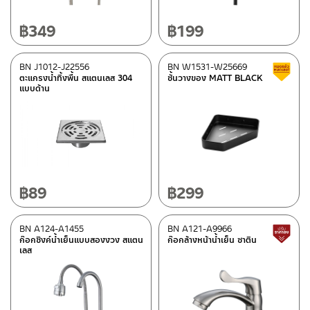
฿
349
฿
199
BN J1012-J22556
BN W1531-W25669
ตะแกรงน้ำทิ้งพื้น สแตนเลส 304
ชั้นวางของ MATT BLACK
แบบด้าน
฿
89
฿
299
BN A124-A1455
BN A121-A9966
ก๊อกซิงค์น้ำเย็นแบบสองงวง สแตน
ก๊อกล้างหน้าน้ำเย็น ซาติน
เลส