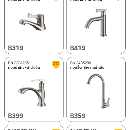
฿
319
฿
419
BN 22B1235
BN 24B5286
สินค้าลดราคา เคลียร์สต็อก
ก๊อกน้ำล้างหน้าน้ำเย็น
ก๊อกซิ้งค์ล้างจานน้ำเย็น
฿
399
฿
359