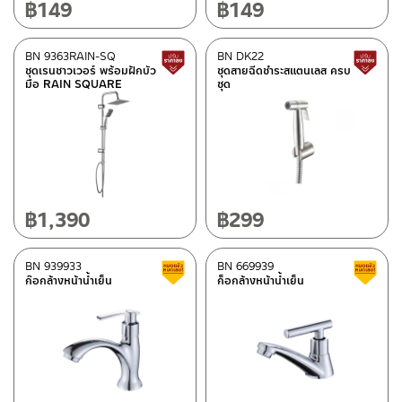
฿
149
฿
149
BN 9363RAIN-SQ
BN DK22
สินค้าปรับราคาลดลง
ชุดเรนชาวเวอร์ พร้อมฝักบัว
ชุดสายฉีดชำระสแตนเลส ครบ
มือ RAIN SQUARE
ชุด
฿
1,390
฿
299
BN 939933
BN 669939
สินค้าลดราคา เคลียร์สต็อก
ก๊อกล้างหน้าน้ำเย็น
ก็อกล้างหน้าน้ำเย็น