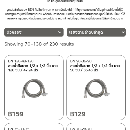
น้ำ และอุปกรณ์สำหรับสุขภัณฑ์
จุดเด่นสำคัญของ BEN คือสินค้าคุณภาพ ราคาจับต้องได้ ทำให้ทุกคนสามารถเข้าถึงอุปกรณ์ห้องน้ำที่ได้
มาตรฐาน อายุการใช้งานยาวนาน พร้อมกับการออกแบบอย่างคลาสสิกที่สามารถประยุกต์ให้เข้ากับห้องน้ำได้
หลากหลายรูปแบบ ติดตั้งและประกอบได้ง่าย เหมาะสำหรับที่อยู่อาศัยและผู้ที่ต้องการใช้สินค้าจำนวนมาก
Sorted
Showing 70–138 of 230 results
ประเภท
by
สายฝักบัว
(5)
latest
BN 120-48-120
BN 90-36-90
อุปกรณ์ตกแต่งห้องน้ำ
(12)
สายน้ำดีขนาด 1/2 x 1/2 นิ้ว ยาว
สายน้ำดีขนาด 1/2 x 1/2 นิ้ว ยาว
120 ซม./ 47.24 นิ้ว
90 ซม./ 35.43 นิ้ว
ฝักบัว
(42)
ก๊อกน้ำ
(47)
ก๊อกซิงค์อ่างล้างจาน
(18)
สายน้ำดี
(17)
สายฉีดชำระ
(20)
ตะแกรงน้ำทิ้งพื้น
(9)
฿
159
฿
129
วาล์วลอย
(45)
เรนชาวเวอร์
(3)
BN 75-30-75
BN 70-28-70