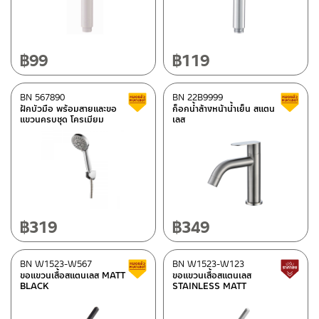
฿
99
฿
119
BN 567890
BN 22B9999
สินค้าลดราคา เคลียร์สต็อก
ฝักบัวมือ พร้อมสายและขอ
ก็อกน้ำล้างหน้าน้ำเย็น สแตน
แขวนครบชุด โครเมียม
เลส
฿
319
฿
349
BN W1523-W567
BN W1523-W123
สินค้าลดราคา เคลียร์สต็อก
ขอแขวนเสื้อสแตนเลส MATT
ขอแขวนเสื้อสแตนเลส
BLACK
STAINLESS MATT