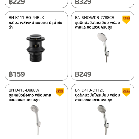
฿
229
฿
329
BN K111-BG-44BLK
BN SHOWER-7788CR
สะดืออ่างล้างหน้าแบบกด มีรูน้ำล้น
ชุดฝักบัวมือโครเมียม พร้อม
ดำ
สายและขอแขวนครบชุด
฿
159
฿
249
BN D413-D888W
BN D413-D112C
สินค้าลดราคา เคลียร์สต็อก
ชุดฝักบัวมือขาว พร้อมสาย
ชุดฝักบัวมือโครเมียม พร้อม
และขอแขวนครบชุด
สายและขอแขวนครบชุด