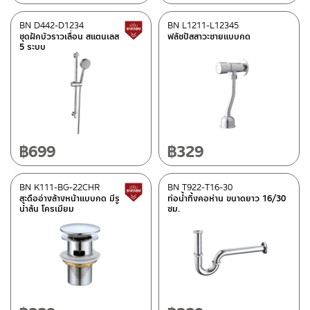
คอลเลคชั่น
BN D442-D1234
BN L1211-L12345
REVERSE COLLECTION
(5)
สินค้าปรับราคาลดลง
ชุดฝักบัวราวเลื่อน สแตนเลส
ฟลัชปัสสาวะชายแบบกด
5 ระบบ
สถานะสินค้า
Best Seller สินค้าขายดี
(1)
New Arrival สินค้าใหม่ ปี 2026
(20)
สถานะสินค้าขายปกติ
(50)
฿
699
฿
329
สินค้าลดราคา เคลียร์สต็อก
(92)
BN K111-BG-22CHR
BN T922-T16-30
สินค้าปรับราคาลดลง
สะดืออ่างล้างหน้าแบบกด มีรู
ท่อน้ำทิ้งคอห่าน ขนาดยาว 16/30
มีสต็อกปกติ
น้ำล้น โครเมียม
ซม.