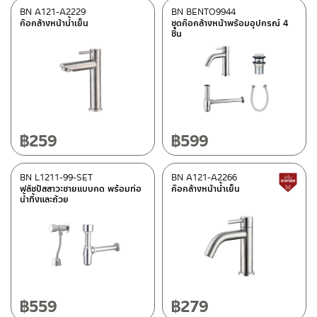
BN A121-A2229
BN BENTO9944
สี
ก๊อกล้างหน้าน้ำเย็น
ชุดก๊อกล้างหน้าพร้อมอุปกรณ์ 4
ชิ้น
ซาติน
(1)
สแตนเลสด้าน
(78)
สแตนเลสเงา
(1)
โครเมียมเงา
(115)
อลูมิเนียม
(1)
฿
259
฿
599
ดำ
(11)
BN L1211-99-SET
BN A121-A2266
ขาว
(23)
ฟลัชปัสสาวะชายแบบกด พร้อมท่อ
ก๊อกล้างหน้าน้ำเย็น
น้ำทิ้งและถ้วย
หมวดสินค้า
BEN-fittings
(229)
Rasland-Fittings
(1)
฿
559
฿
279