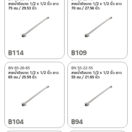
ท่อน้ำทิ้ง
(4)
สายน้ำดีขนาด 1/2 x 1/2 นิ้ว ยาว
สายน้ำดีขนาด 1/2 x 1/2 นิ้ว ยาว
75 ซม./ 29.53 นิ้ว
70 ซม./ 27.56 นิ้ว
สะดืออ่าง
(6)
วาล์วขับล้างโถปัสสาวะชาย
(2)
วัสดุ
สแตนเลส เกรด 304
(4)
฿
114
฿
109
ซิงค์
(12)
เหล็ก
(1)
BN 65-26-65
BN 55-22-55
สายน้ำดีขนาด 1/2 x 1/2 นิ้ว ยาว
สายน้ำดีขนาด 1/2 x 1/2 นิ้ว ยาว
ดูรายละเอียดวัสดุแยกชิ้น ในรายละเอียดวัสดุ
(54)
65 ซม./ 25.59 นิ้ว
55 ซม./ 21.65 นิ้ว
พลาสติก ABS
(15)
ซิ้งค์
(45)
อลูมิเนียม
(1)
สแตนเลส
(96)
฿
104
฿
94
ทองเหลือง
(1)