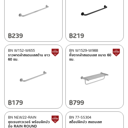
฿
239
฿
219
BN W152-W655
BN W1529-W988
สินค้าปรับราคาลดลง
ราวพาดผ้าสแตนเลสด้าน ยาว
หิ้งตากผ้าสแตนเลส ขนาด 60
60 ซม.
ซม.
฿
179
฿
799
BN NEW22-RAIN
BN 77-SS304
สินค้าปรับราคาลดลง
ชุดเรนชาวเวอร์ พร้อมฝักบัว
สต็อปฝักบัว สแตนเลส
มือ RAIN ROUND