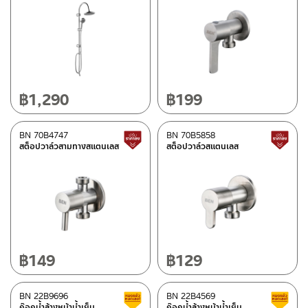
฿
1,290
฿
199
BN 70B4747
BN 70B5858
สินค้าปรับราคาลดลง
สต็อปวาล์วสามทางสแตนเลส
สต็อปวาล์วสแตนเลส
฿
149
฿
129
BN 22B9696
BN 22B4569
สินค้าลดราคา เคลียร์สต็อก
ก๊อกน้ำล้างหน้าน้ำเย็น
ก๊อกน้ำล้างหน้าน้ำเย็น