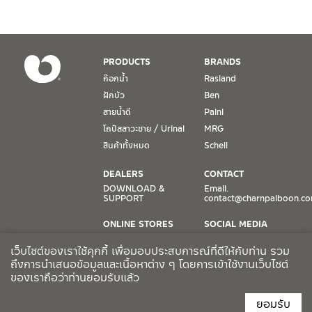
เงื่อนไขการรับประกันสินค้า
PRODUCTS
BRANDS
1. การรับประกัน จะต้องมีหลักฐานการซื้อ หรือ ใบเสร็จ โดยทางบริษัทฯ
ก๊อกน้ำ
Rasland
ขอตรวจสอบโดยนับวันซื้อขายเป็นสำคัญ ทางบริษัทฯ ไม่สามารถให้
ฝักบัว
Ben
เงื่อนไขการรับประกันสินค้าได้ หากไม่มีเอกสารดังกล่าว
สายน้ำดี
Paini
โถปัสสาวะชาย / Urinal
MRG
2. การรับประกันสินค้า จะรับประกันฉพาะสินค้าที่อยู่ในสภาพการใช้งาน
ปกติ หากมีตำหนิ ชำรุด ร้าว ตกพื้น หรือสภาพภายนอกอยู่ในสภาพที่ใช้
สินค้าทั้งหมด
Schell
งานไม่ได้ ทางบริษัทฯ ถือว่าไม่อยู่ในเงื่อนไขการรับประกัน
DEALERS
CONTACT
3. การรับประกันสินค้า จะรับประกันเฉพาะชิ้นส่วนที่แจ้ง เช่น ก๊อกน้ำ จะ
DOWNLOAD &
Email.
SUPPORT
contact@charnpaiboon.c
รับประกันเฉพาะวาล์วก๊อกน้ำไม่รั่วซึม ดังนั้นการรับประกันจะเป็นการ
เปลี่ยนเฉพาะชิ้นส่วนที่รับประกันนั้นๆ
ONLINE STORES
SOCIAL MEDIA
Lazada
TikTok
4. ในกรณีที่ทางบริษัทฯ ต้องชดเชยสินค้าชิ้นใหม่ให้ลูกค้า ทางบริษัทฯ จะ
เว็บไซต์ของเราใช้คุกกี้ เพื่อมอบประสบการณ์ที่ดีให้กับท่าน รวม
Shopee
Facebook
ไม่ได้จัดหาช่างในการติดตั้งใหม่ หรือจัดหาช่างในการรื้อถอนสินค้าที่เสีย
ถึงการนำเสนอข้อมูลและเนื้อหาต่าง ๆ โดยการเข้าใช้งานเว็บไซต์
ของเราถือว่าท่านยอมรับแล้ว
หายให้กับลูกค้า หากมีวัสดุอุปกรณ์ที่เกี่ยวเนื่องกับสินค้าของบริษัทฯ ที่มี
CCTV POLICY
ผลกระทบกับการติดตั้งใหม่ หรือเกิดจากการรื้อถอนสินค้าที่เสียหาย ทา
ยอมรับ
งบริษัทฯ จะไม่รับผิดชอบถึงค่าใช้จ่าย หรือชดเชยวัสดุอุปกรณ์ที่เกี่ยว