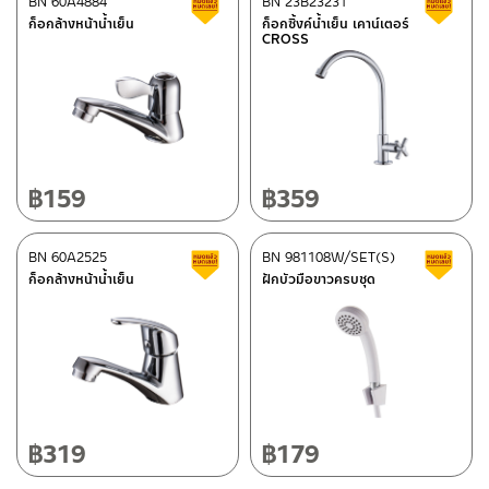
BN 60A4884
BN 23B23231
สินค้าลดราคา เคลียร์สต็อก
ส
–
ซื้อสินค้าชิ้นนี้บน Shopee
>>
คลิกที่นี่
<<
ก็อกล้างหน้าน้ำเย็น
ก็อกซิ้งค์น้ำเย็น เคาน์เตอร์
CROSS
–
ซื้อสินค้าชิ้นนี้บน Lazada
>>
คลิกที่นี่
<<
ติดต่อพนักงานขาย / Contact Sales Staff
ศูนย์บริการและอะไหล่ กรุงเทพฯ
โทร: 02-285-5795
LINE:
@charnpaiboon.sales
662/61-62 ถนน พระราม3 แขวงบางโพงพาง เขตยานนาวา กรุงเทพฯ
10120
โทร: 02-358-0080 / 080-075-8668 / 091-545-0556
฿
159
฿
359
ศูนย์บริการและอะไหล่
BN 60A2525
เชียงใหม่
BN 981108W/SET(S)
สินค้าลดราคา เคลียร์สต็อก
ส
ก็อกล้างหน้าน้ำเย็น
ฝักบัวมือขาวครบชุด
118/33 โครงการอรสิริน ม.8 ต.สันปูเลย อ.ดอยสะเก็ด เชียงใหม่
ติดต่อ ชาญไพบูลย์ / Contact Us
คลิกที่นี่
50220
โทร: 080-075-2626
วันและเวลาทำการ
วันจันทร์ – วันศุกร์ เวลา 8:30-17:30 น.
฿
319
฿
179
วันเสาร์ เวลา 8:30-15:00 น.
หยุดวันอาทิตย์ และวันหยุดนักขัตฤกษ์