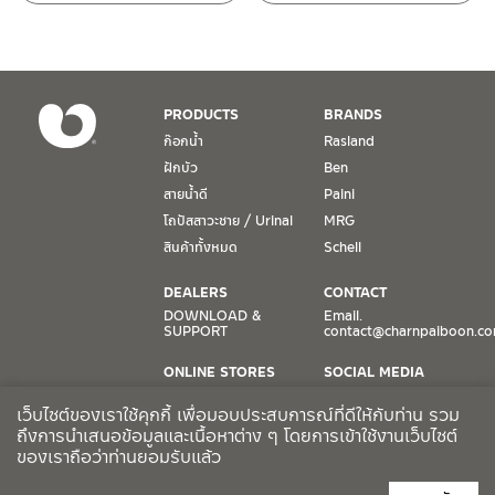
หยุดวันอาทิตย์ และวันหยุดนักขัตฤกษ์
เงื่อนไขการรับประกันสินค้า
PRODUCTS
BRANDS
1. การรับประกัน จะต้องมีหลักฐานการซื้อ หรือ ใบเสร็จ โดยทางบริษัทฯ
ก๊อกน้ำ
Rasland
ขอตรวจสอบโดยนับวันซื้อขายเป็นสำคัญ ทางบริษัทฯ ไม่สามารถให้
ฝักบัว
Ben
เงื่อนไขการรับประกันสินค้าได้ หากไม่มีเอกสารดังกล่าว
สายน้ำดี
Paini
โถปัสสาวะชาย / Urinal
MRG
2. การรับประกันสินค้า จะรับประกันฉพาะสินค้าที่อยู่ในสภาพการใช้งาน
ปกติ หากมีตำหนิ ชำรุด ร้าว ตกพื้น หรือสภาพภายนอกอยู่ในสภาพที่ใช้
สินค้าทั้งหมด
Schell
งานไม่ได้ ทางบริษัทฯ ถือว่าไม่อยู่ในเงื่อนไขการรับประกัน
DEALERS
CONTACT
3. การรับประกันสินค้า จะรับประกันเฉพาะชิ้นส่วนที่แจ้ง เช่น ก๊อกน้ำ จะ
DOWNLOAD &
Email.
SUPPORT
contact@charnpaiboon.c
รับประกันเฉพาะวาล์วก๊อกน้ำไม่รั่วซึม ดังนั้นการรับประกันจะเป็นการ
เปลี่ยนเฉพาะชิ้นส่วนที่รับประกันนั้นๆ
ONLINE STORES
SOCIAL MEDIA
Lazada
TikTok
4. ในกรณีที่ทางบริษัทฯ ต้องชดเชยสินค้าชิ้นใหม่ให้ลูกค้า ทางบริษัทฯ จะ
เว็บไซต์ของเราใช้คุกกี้ เพื่อมอบประสบการณ์ที่ดีให้กับท่าน รวม
Shopee
Facebook
ไม่ได้จัดหาช่างในการติดตั้งใหม่ หรือจัดหาช่างในการรื้อถอนสินค้าที่เสีย
ถึงการนำเสนอข้อมูลและเนื้อหาต่าง ๆ โดยการเข้าใช้งานเว็บไซต์
ของเราถือว่าท่านยอมรับแล้ว
หายให้กับลูกค้า หากมีวัสดุอุปกรณ์ที่เกี่ยวเนื่องกับสินค้าของบริษัทฯ ที่มี
CCTV POLICY
ผลกระทบกับการติดตั้งใหม่ หรือเกิดจากการรื้อถอนสินค้าที่เสียหาย ทา