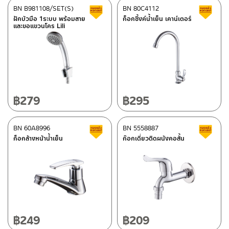
BN B981108/SET(S)
BN 80C4112
สินค้าลดราคา เคลียร์สต็อก
ส
–
ซื้อสินค้าชิ้นนี้บน Shopee
>>
คลิกที่นี่
<<
ฝักบัวมือ 1ระบบ พร้อมสาย
ก็อกซิ้งค์น้ำเย็น เคาน์เตอร์
และขอแขวนโคร Lili
–
ซื้อสินค้าชิ้นนี้บน Lazada
>>
คลิกที่นี่
<<
ติดต่อพนักงานขาย / Contact Sales Staff
ศูนย์บริการและอะไหล่ กรุงเทพฯ
โทร: 02-285-5795
LINE:
@charnpaiboon.sales
662/61-62 ถนน พระราม3 แขวงบางโพงพาง เขตยานนาวา กรุงเทพฯ
10120
โทร: 02-358-0080 / 080-075-8668 / 091-545-0556
฿
279
฿
295
ศูนย์บริการและอะไหล่
BN 60A8996
เชียงใหม่
BN 5558887
สินค้าลดราคา เคลียร์สต็อก
ส
ก็อกล้างหน้าน้ำเย็น
ก๊อกเดี่ยวติดผนังคอสั้น
118/33 โครงการอรสิริน ม.8 ต.สันปูเลย อ.ดอยสะเก็ด เชียงใหม่
ติดต่อ ชาญไพบูลย์ / Contact Us
คลิกที่นี่
50220
โทร: 080-075-2626
วันและเวลาทำการ
วันจันทร์ – วันศุกร์ เวลา 8:30-17:30 น.
฿
249
฿
209
วันเสาร์ เวลา 8:30-15:00 น.