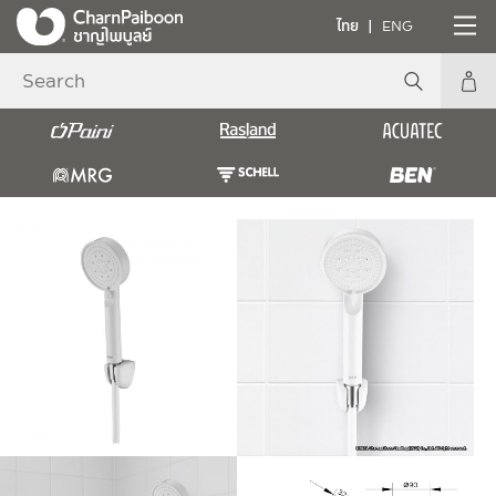
ไทย
ENG