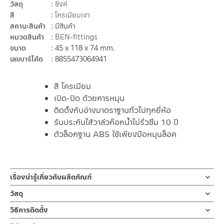
วัสดุ
ซิงค์
สี
โครเมียมเงา
สถานะสินค้า
มีสินค้า
หมวดสินค้า
BEN-fittings
ขนาด
45 x 118 x 74 mm.
เลขบาร์โค้ด
8855473064941
สี โครเมียม
เปิด-ปิด ด้วยการหมุน
ติดตั้งกับอ่างมาตราฐานทั่วไปทุกยี่ห้อ
รับประกันไส้วาล์วก๊อกน้ำไม่รั่วซึม 10 ปี
ตัวล็อกฐาน ABS ใช้เพียงมือหมุนล็อค
เรื่องน่ารู้เกี่ยวกับผลิตภัณฑ์
ก๊อกล้างหน้าน้ำเย็น BN A121-A8996
วัสดุ
ซิงค์
วิธีการติดตั้ง
สีโครเมียม วัสดุซิงค์ เปิด-ปิด ด้วยการหมุน ด้ามจับใส่มิติเหลี่ยมดีไซน์จับ
ถนัดมือ
ข้อแนะนำในการติดตั้ง
สำหรับ การติดตั้ง ก๊อกน้ำ วาล์วเปิดปิดน้ำ