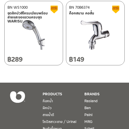
ศูนย์บริการและอะไหล่
BN WS1000
เชียงใหม่
BN 70B6374
สินค้าลดราคา เคลียร์สต็อก
ส
ชุดฝักบัวสีโครมเมียมพร้อม
ก็อกสนาม คอสั้น
สายและขอแขวนครบชุด
118/33 โครงการอรสิริน ม.8 ต.สันปูเลย อ.ดอยสะเก็ด เชียงใหม่
WARISU
ติดต่อ ชาญไพบูลย์ / Contact Us
คลิกที่นี่
50220
โทร: 080-075-2626
วันและเวลาทำการ
วันจันทร์ – วันศุกร์ เวลา 8:30-17:30 น.
฿
289
฿
149
วันเสาร์ เวลา 8:30-15:00 น.
หยุดวันอาทิตย์ และวันหยุดนักขัตฤกษ์
เงื่อนไขการรับประกันสินค้า
PRODUCTS
BRANDS
1. การรับประกัน จะต้องมีหลักฐานการซื้อ หรือ ใบเสร็จ โดยทางบริษัทฯ
ก๊อกน้ำ
Rasland
ขอตรวจสอบโดยนับวันซื้อขายเป็นสำคัญ ทางบริษัทฯ ไม่สามารถให้
ฝักบัว
Ben
เงื่อนไขการรับประกันสินค้าได้ หากไม่มีเอกสารดังกล่าว
สายน้ำดี
Paini
โถปัสสาวะชาย / Urinal
MRG
2. การรับประกันสินค้า จะรับประกันฉพาะสินค้าที่อยู่ในสภาพการใช้งาน
ปกติ หากมีตำหนิ ชำรุด ร้าว ตกพื้น หรือสภาพภายนอกอยู่ในสภาพที่ใช้
สินค้าทั้งหมด
Schell