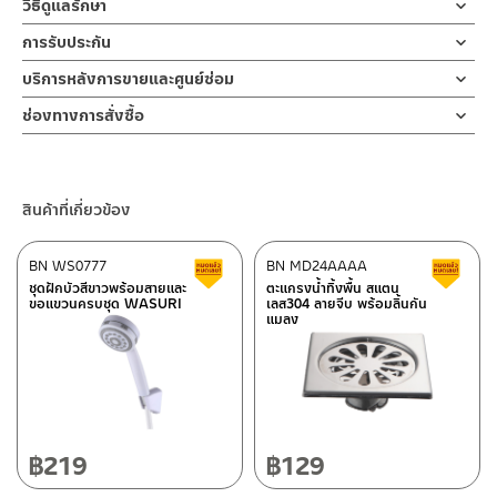
วิธีดูแลรักษา
ติดตั้งกับอ่างมาตราฐานทั่วไปทุกยี่ห้อ รับประกันน้ำไม่รั่วซึม 10 ปี ตัว
ฝักบัว และ ชุดสายฉีดชำระ
คำแนะนำในการดูแลรักษาผลิตภัณฑ์
ล็อกฐาน ABS
การรับประกัน
สำหรับการติดตั้งใหม่ ให้ไล่ฝุ่น เศษทราย เศษท่อ ออกจากท่อน้ำก่อนติด
1. ไม่ทำสินค้าให้เกิดความเสียหายอื่น ๆ นอกจากการใช้งานปกติ เช่นไม่
ใช้เพียงมือหมุนล็อค ติดตั้งกับอ่างล้างหน้าขนาดเล็ก – ขนาดกลาง ใช้
ตั้งสินค้า โดยปล่อยน้ำให้ไหลออกจากท่อนาน 1 นาที
รับประกันไส้วาล์ว ไม่รั่วซึม 10 ปี
บริการหลังการขายและศูนย์ซ่อม
ทำตก ไม่งัดหรือโยกสินค้าแรงๆ
งานสะดวก
เพื่อให้แรงน้ำพัดพาเศษละอองต่างๆ ออกจากท่อน้ำ มิเช่นนั้นสิ่งสกปรก
2. ทำความสะอาดสินค้าโดยการใช้ผ้านุ่มๆชุบน้ำหมาดๆแล้วเช็ดให้แห้ง
ช่องทางออนไลน์
ด้วยการหมุนเพื่อเปิดปิด ขนาดกระทัดรัด
จะเข้าไปภายในสินค้าและสร้างความเสียหายได้
ช่องทางการสั่งซื้อ
3. ห้ามใช้สารเคมีที่มีฤทธิ์เป็นกรด ในการทำความสะอาด เนื่องจากผิว
– Email: contact@charnpaiboon.com
หากตรวจพบเศษละอองต่างๆในสินค้า จะไม่อยู่ในเงื่อนไขการรับประกัน
ร้านค้าตัวแทนจำหน่ายใกล้บ้านคุณ / Our Dealer
คลิกที่นี่
ของสินค้าจะเสียหายได้
– LINE: @Rasland
4. ห้ามใช้แปรง วัสดุแข็ง หยาบ ห้ามใช้ฝอยขัดทำความสะอาด ขัดหรือถู
ร้านค้าออนไลน์ของชาญไพบูลย์ / Charnpaiboon Online Store
บนตัวสินค้า ซึ่งจะสร้างความเสียหายให้เกิดขึ้นกับผิวของสินค้าได้
สินค้าที่เกี่ยวข้อง
– Shopee
–
Lazada
BN WS0777
BN MD24AAAA
สินค้าลดราคา เคลียร์สต็อก
ส
–
ซื้อสินค้าชิ้นนี้บน Shopee
>>
คลิกที่นี่
<<
ชุดฝักบัวสีขาวพร้อมสายและ
ตะแกรงน้ำทิ้งพื้น สแตน
ขอแขวนครบชุด WASURI
เลส304 ลายจีบ พร้อมลิ้นกัน
–
ซื้อสินค้าชิ้นนี้บน Lazada
>>
คลิกที่นี่
<<
แมลง
ติดต่อพนักงานขาย / Contact Sales Staff
ศูนย์บริการและอะไหล่ กรุงเทพฯ
โทร: 02-285-5795
LINE:
@charnpaiboon.sales
662/61-62 ถนน พระราม3 แขวงบางโพงพาง เขตยานนาวา กรุงเทพฯ
10120
โทร: 02-358-0080 / 080-075-8668 / 091-545-0556
฿
219
฿
129