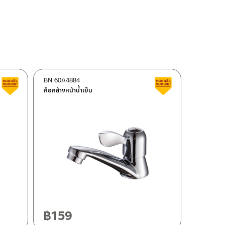
BN 60A4884
สินค้าลดราคา เคลียร์สต็อก
สินค้าลดราคา เคลี
ก็อกล้างหน้าน้ำเย็น
฿
159