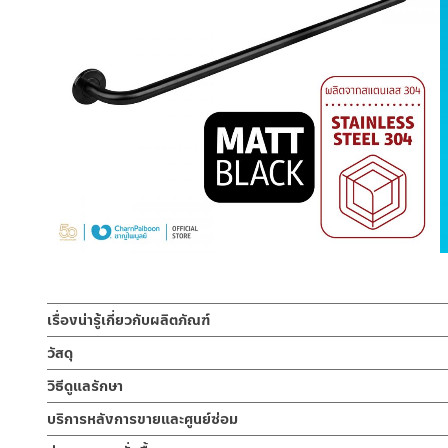
เรื่องน่ารู้เกี่ยวกับผลิตภัณฑ์
ราวพาดผ้า ยาว 80 ซม สีดำ ผลิตจากวัสดุสแตนเลส 304 คุณภาพดี
วัสดุ
ตัวราวพาดผ้า
วิธีดูแลรักษา
ราวพาดผ้า ยาว 80 ซม สีดำ ผลิตจากวัสดุสแตนเลส 304 คุณภาพดี แ
ผลิตจากวัสดุสแตนเลส 304
มากยิ่งขึ้น สะดวกต่อการใช้งาน ทำความสะอาดง่าย รูปทรงทันสมัย ดี
คำแนะนำในการดูแลรักษาผลิตภัณฑ์
บริการหลังการขายและศูนย์ซ่อม
1. ไม่ทำสินค้าให้เกิดความเสียหายอื่น ๆ นอกจากการใช้งานปกติ เช่นไม
ช่องทางออนไลน์