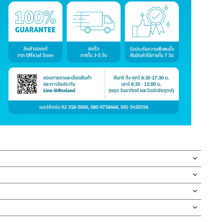
 แข็งแรงทนทาน
ข็งแรงทนทาน ช่วยเพิ่มความสวยงามและความเป็นระเบียบภายในบ้าน
ไซน์โดดเด่นสวยงาม
่ทำตก ไม่งัดหรือโยกสินค้าแรงๆ