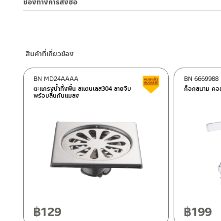
ช่องทางการสั่งซื้อ
2. ทำความสะอาดสินค้าโดยการใช้ผ้านุ่มๆชุบน้ำหมาดๆแล้วเช็ดให้แห้ง
– Email: contact@charnpaiboon.com
3. ห้ามใช้สารเคมีที่มีฤทธิ์เป็นกรด ในการทำความสะอาด เนื่องจากผิวขอ
ร้านค้าตัวแทนจำหน่ายใกล้บ้านคุณ / Our Dealer
คลิกที่นี่
– LINE: @Rasland
4. ห้ามใช้แปรง วัสดุแข็ง หยาบ ห้ามใช้ฝอยขัดทำความสะอาด ขัดหรือถู บ
ร้านค้าออนไลน์ของชาญไพบูลย์ / Charnpaiboon Online Store
– Shopee
สินค้าที่เกี่ยวข้อง
–
Lazada
–
ซื้อสินค้าชิ้นนี้บน Shopee
>>
คลิกที่นี่
<<
BN MD24AAAA
BN 6669988
สินค้าลดราคา เคลียร์ส
–
ซื้อสินค้าชิ้นนี้บน Lazada
>>
คลิกที่นี่
<<
ตะแกรงน้ำทิ้งพื้น สแตนเลส304 ลายจีบ
ก็อกสนาม คอส
พร้อมลิ้นกันแมลง
ติดต่อพนักงานขาย / Contact Sales Staff
ศูนย์บริการและอะไหล่ กรุงเทพฯ
โทร: 02-285-5795
LINE:
@charnpaiboon.sales
662/61-62 ถนน พระราม3 แขวงบางโพงพาง เขตยานนาวา กรุงเทพ
โทร: 02-358-0080 / 080-075-8668 / 091-545-0556
ศูนย์บริการและอะไหล่
เชียงใหม่
118/33 โครงการอรสิริน ม.8 ต.สันปูเลย อ.ดอยสะเก็ด เชียงใหม่ 502
โทร: 080-075-2626
฿
129
฿
199
ติดต่อ ชาญไพบูลย์ / Contact Us
คลิกที่นี่