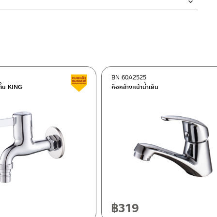
งสินค้าจะเสียหายได้
นตัวสินค้า ซึ่งจะสร้างความเสียหายให้เกิดขึ้นกับผิวของสินค้าได้
BN 60A2525
ต็อก
สินค้าลดราคา เคลียร์สต็อก
ั้น KING
ก็อกล้างหน้าน้ำเย็น
ฯ 10120
20
฿
319