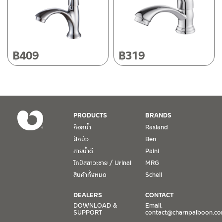
โทร: 080-075-2626
วันและเวลาทำการ
วันจันทร์ – วันศุกร์ เวลา 8:30-17:30 น.
฿
409
฿
319
วันเสาร์ เวลา 8:30-15:00 น.
หยุดวันอาทิตย์ และวันหยุดนักขัตฤกษ์
เงื่อนไขการรับประกันสินค้า
PRODUCTS
BRANDS
1. การรับประกัน จะต้องมีหลักฐานการซื้อ หรือ ใบเสร็จ โดยทางบริษัทฯ
ก๊อกน้ำ
Rasland
ขอตรวจสอบโดยนับวันซื้อขายเป็นสำคัญ ทางบริษัทฯ ไม่สามารถให้
ฝักบัว
Ben
เงื่อนไขการรับประกันสินค้าได้ หากไม่มีเอกสารดังกล่าว
สายน้ำดี
Paini
โถปัสสาวะชาย / Urinal
MRG
2. การรับประกันสินค้า จะรับประกันฉพาะสินค้าที่อยู่ในสภาพการใช้งาน
ปกติ หากมีตำหนิ ชำรุด ร้าว ตกพื้น หรือสภาพภายนอกอยู่ในสภาพที่ใช้
สินค้าทั้งหมด
Schell
งานไม่ได้ ทางบริษัทฯ ถือว่าไม่อยู่ในเงื่อนไขการรับประกัน
DEALERS
CONTACT
3. การรับประกันสินค้า จะรับประกันเฉพาะชิ้นส่วนที่แจ้ง เช่น ก๊อกน้ำ จะ
DOWNLOAD &
Email.
SUPPORT
contact@charnpaiboon.c
รับประกันเฉพาะวาล์วก๊อกน้ำไม่รั่วซึม ดังนั้นการรับประกันจะเป็นการ