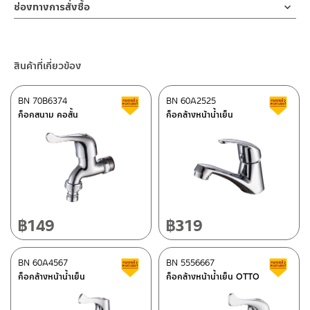
2. ทำความสะอาดสินค้าโดยการใช้ผ้านุ่มๆชุบน้ำหมาดๆแล้วเช็ดให้แห้ง
ช่องทางออนไลน์
ง่ายสามารถติดตั้งกับอ่างซิงค์มาตราฐานทั่วไป
จะเข้าไปภายในสินค้าและสร้างความเสียหายได้
ช่องทางการสั่งซื้อ
3. ห้ามใช้สารเคมีที่มีฤทธิ์เป็นกรด ในการทำความสะอาด เนื่องจากผิว
– Email: contact@charnpaiboon.com
รับประกันวาล์วก๊อกน้ำไม่รั่วซึม 10 ปี
หากตรวจพบเศษละอองต่างๆในสินค้า จะไม่อยู่ในเงื่อนไขการรับประกัน
ร้านค้าตัวแทนจำหน่ายใกล้บ้านคุณ / Our Dealer
คลิกที่นี่
ของสินค้าจะเสียหายได้
– LINE: @Rasland
4. ห้ามใช้แปรง วัสดุแข็ง หยาบ ห้ามใช้ฝอยขัดทำความสะอาด ขัดหรือถู
ร้านค้าออนไลน์ของชาญไพบูลย์ / Charnpaiboon Online Store
บนตัวสินค้า ซึ่งจะสร้างความเสียหายให้เกิดขึ้นกับผิวของสินค้าได้
สินค้าที่เกี่ยวข้อง
– Shopee
–
Lazada
BN 70B6374
BN 60A2525
สินค้าลดราคา เคลียร์สต็อก
ส
–
ซื้อสินค้าชิ้นนี้บน Shopee
>>
คลิกที่นี่
<<
ก็อกสนาม คอสั้น
ก็อกล้างหน้าน้ำเย็น
–
ซื้อสินค้าชิ้นนี้บน Lazada
>>
คลิกที่นี่
<<
ติดต่อพนักงานขาย / Contact Sales Staff
ศูนย์บริการและอะไหล่ กรุงเทพฯ
โทร: 02-285-5795
LINE:
@charnpaiboon.sales
662/61-62 ถนน พระราม3 แขวงบางโพงพาง เขตยานนาวา กรุงเทพฯ
10120
โทร: 02-358-0080 / 080-075-8668 / 091-545-0556
฿
149
฿
319
ศูนย์บริการและอะไหล่
BN 60A4567
เชียงใหม่
BN 5556667
สินค้าลดราคา เคลียร์สต็อก
ส
ก็อกล้างหน้าน้ำเย็น
ก็อกล้างหน้าน้ำเย็น OTTO
118/33 โครงการอรสิริน ม.8 ต.สันปูเลย อ.ดอยสะเก็ด เชียงใหม่
ติดต่อ ชาญไพบูลย์ / Contact Us
คลิกที่นี่
50220