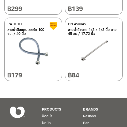
10120
โทร: 02-358-0080 / 080-075-8668 / 091-545-0556
฿
299
฿
139
ศูนย์บริการและอะไหล่
RA 10100
เชียงใหม่
BN 450045
สินค้าลดราคา เคลียร์สต็อก
สายน้ำดีสแตนเลสถัก 100
สายน้ำดีขนาด 1/2 x 1/2 นิ้ว ยาว
ซม. / 40 นิ้ว
45 ซม./ 17.72 นิ้ว
118/33 โครงการอรสิริน ม.8 ต.สันปูเลย อ.ดอยสะเก็ด เชียงใหม่
ติดต่อ ชาญไพบูลย์ / Contact Us
คลิกที่นี่
50220
โทร: 080-075-2626
วันและเวลาทำการ
วันจันทร์ – วันศุกร์ เวลา 8:30-17:30 น.
฿
179
฿
84
วันเสาร์ เวลา 8:30-15:00 น.
หยุดวันอาทิตย์ และวันหยุดนักขัตฤกษ์
เงื่อนไขการรับประกันสินค้า
PRODUCTS
BRANDS
1. การรับประกัน จะต้องมีหลักฐานการซื้อ หรือ ใบเสร็จ โดยทางบริษัทฯ
ก๊อกน้ำ
Rasland
ขอตรวจสอบโดยนับวันซื้อขายเป็นสำคัญ ทางบริษัทฯ ไม่สามารถให้
ฝักบัว
Ben
เงื่อนไขการรับประกันสินค้าได้ หากไม่มีเอกสารดังกล่าว