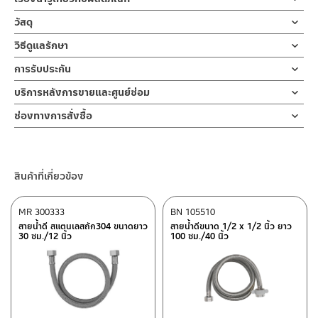
สายน้ำดีขนาด 1/2 x 1/2 นิ้ว ยาว 75 ซม./ 29.53 นิ้ว ผลิตจากสแตน
วัสดุ
เลส 304 ถัก
ตัวสาย
วิธีดูแลรักษา
ข้อต่อผลิตจากสแตนเลสเกรด 304 ขนาดมาตราฐาน สามารถใส่กับข้อ
ผลิตจากสแตนเลส 304 ถัก
ต่อขนาด 1/2 ”
คำแนะนำในการดูแลรักษาผลิตภัณฑ์
การรับประกัน
ตามมาตราฐานสากล มาพร้อมประเก็นยาง 2 วง
1. ไม่ทำสินค้าให้เกิดความเสียหายอื่น ๆ นอกจากการใช้งานปกติ เช่นไม่
ข้อต่อเกลียว ข้อต่อย้ำ เป็นสแตนเลส 304
รับประกันสายไม่รั่ว 10 ปี
บริการหลังการขายและศูนย์ซ่อม
ทำตก ไม่งัดหรือโยกสินค้าแรงๆ
สายน้ำดี ใช้ต่อจากวาล์วเปิด-ปิดน้ำ ไปยังอุปกรณ์ต่างๆ เช่นเครื่อง
2. ทำความสะอาดสินค้าโดยการใช้ผ้านุ่มๆชุบน้ำหมาดๆแล้วเช็ดให้แห้ง
ช่องทางออนไลน์
ช่องทางการสั่งซื้อ
สุขภัณฑ์ ก๊อกอ่างล้างหน้า
3. ห้ามใช้สารเคมีที่มีฤทธิ์เป็นกรด ในการทำความสะอาด เนื่องจากผิว
– Email: contact@charnpaiboon.com
ร้านค้าตัวแทนจำหน่ายใกล้บ้านคุณ / Our Dealer
คลิกที่นี่
ก๊อกซิงค์ล้างจาน เครื่องทำน้ำร้อน เครื่องทำน้ำอุ่น เครื่องซักผ้า ทน
ของสินค้าจะเสียหายได้
– LINE: @Rasland
ความร้อน ได้ถึง 100 องศา
4. ห้ามใช้แปรง วัสดุแข็ง หยาบ ห้ามใช้ฝอยขัดทำความสะอาด ขัดหรือถู
ร้านค้าออนไลน์ของชาญไพบูลย์ / Charnpaiboon Online Store
ทนแรงดันน้ำสูง ถึง 16 บาร์ รับประกันสายไม่รั่ว 10 ปี
บนตัวสินค้า ซึ่งจะสร้างความเสียหายให้เกิดขึ้นกับผิวของสินค้าได้
สินค้าที่เกี่ยวข้อง
– Shopee
–
Lazada
MR 300333
BN 105510
–
ซื้อสินค้าชิ้นนี้บน Shopee
>>
คลิกที่นี่
<<
สายน้ำดี สแตนเลสถัก304 ขนาดยาว
สายน้ำดีขนาด 1/2 x 1/2 นิ้ว ยาว
30 ซม./12 นิ้ว
100 ซม./40 นิ้ว
–
ซื้อสินค้าชิ้นนี้บน Lazada
>>
คลิกที่นี่
<<
ติดต่อพนักงานขาย / Contact Sales Staff
ศูนย์บริการและอะไหล่ กรุงเทพฯ
โทร: 02-285-5795
LINE:
@charnpaiboon.sales
662/61-62 ถนน พระราม3 แขวงบางโพงพาง เขตยานนาวา กรุงเทพฯ