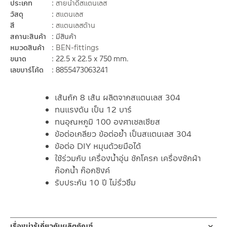
ประเภท
สายน้ำดีสแตนเลส
วัสดุ
สแตนเลส
สี
สแตนเลสด้าน
สถานะสินค้า
มีสินค้า
หมวดสินค้า
BEN-fittings
ขนาด
22.5 x 22.5 x 750 mm.
เลขบาร์โค้ด
8855473063241
เส้นถัก 8 เส้น ผลิตจากสแตนเลส 304
ทนแรงดัน เป็น 12 บาร์
ทนอุณหภูมิ 100 องศาเซลเซียส
ข้อต่อเกลียว ข้อต่อย้ำ เป็นสแตนเลส 304
ข้อต่อ DIY หมุนด้วยมือได้
ใช้ร่วมกับ เครื่องน้ำอุ่น ชักโครก เครื่องซักผ้า
ก๊อกน้ำ ก๊อกซิงค์
รับประกัน 10 ปี ไม่รั่วซึม
เรื่องน่ารู้เกี่ยวกับผลิตภัณฑ์