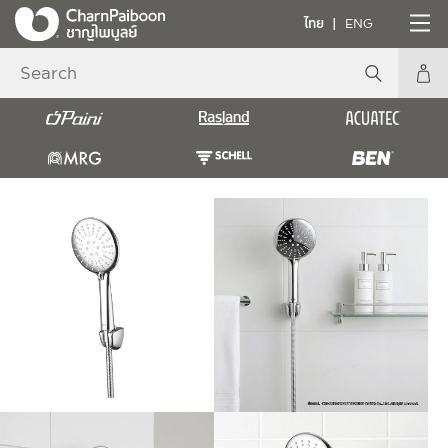
ไทย
ENG