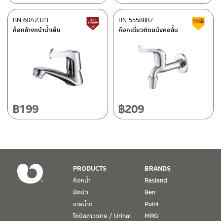
ศูนย์บริการและอะไหล่
BN 60A2323
เชียงใหม่
BN 5558887
สินค้าปรับราคาลดลง
ส
ก็อกล้างหน้าน้ำเย็น
ก๊อกเดี่ยวติดผนังคอสั้น
118/33 โครงการอรสิริน ม.8 ต.สันปูเลย อ.ดอยสะเก็ด เชียงใหม่
ติดต่อ ชาญไพบูลย์ / Contact Us
คลิกที่นี่
50220
โทร: 080-075-2626
วันและเวลาทำการ
วันจันทร์ – วันศุกร์ เวลา 8:30-17:30 น.
฿
199
฿
209
วันเสาร์ เวลา 8:30-15:00 น.
หยุดวันอาทิตย์ และวันหยุดนักขัตฤกษ์
เงื่อนไขการรับประกันสินค้า
PRODUCTS
BRANDS
1. การรับประกัน จะต้องมีหลักฐานการซื้อ หรือ ใบเสร็จ โดยทางบริษัทฯ
ก๊อกน้ำ
Rasland
ขอตรวจสอบโดยนับวันซื้อขายเป็นสำคัญ ทางบริษัทฯ ไม่สามารถให้
ฝักบัว
Ben
เงื่อนไขการรับประกันสินค้าได้ หากไม่มีเอกสารดังกล่าว
สายน้ำดี
Paini
โถปัสสาวะชาย / Urinal
MRG
2. การรับประกันสินค้า จะรับประกันฉพาะสินค้าที่อยู่ในสภาพการใช้งาน