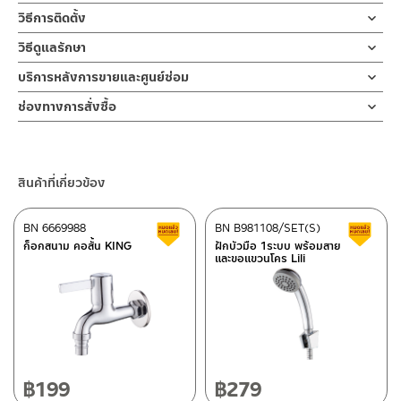
ฝักบัวสีโครเมียม
ฝักบัวมือ
วิธีการติดตั้ง
หน้าฝัดบัว แบบปัดเพื่อเปลี่ยนสายน้ำได้ 3 ระบบ
ผลิตจากพลาสติก ABS
ข้อแนะนำในการติดตั้ง
สำหรับ การติดตั้ง ก๊อกน้ำ วาล์วเปิดปิดน้ำ
วิธีดูแลรักษา
ผลิตจาก ABS สีโครเมียม ใช้ในการชำระล้างร่างกายและในจุดที่ต้องการ
ฝักบัว และ ชุดสายฉีดชำระ
สายฝักบัวขนาด 130 ซม.
คำแนะนำในการดูแลรักษาผลิตภัณฑ์
หัวฝักบัวออกแบบเลือกปรับระดับน้ำได้ 3 ระบบ
บริการหลังการขายและศูนย์ซ่อม
สำหรับการติดตั้งใหม่ ให้ไล่ฝุ่น เศษทราย เศษท่อ ออกจากท่อน้ำก่อนติด
ผลิตจากสแตนเลส
1. ไม่ทำสินค้าให้เกิดความเสียหายอื่น ๆ นอกจากการใช้งานปกติ เช่นไม่
การอาบน้ำเหมือนอาบน้ำสายฝน และมีรูปแบบน้ำที่หลากหลายเลือกปรับ
ตั้งสินค้า โดยปล่อยน้ำให้ไหลออกจากท่อนาน 1 นาที
ช่องทางออนไลน์
ช่องทางการสั่งซื้อ
ทำตก ไม่งัดหรือโยกสินค้าแรงๆ
ใช้ได้ตามต้องการ มาพร้อมสายฝักบัวสแตนเลส
เพื่อให้แรงน้ำพัดพาเศษละอองต่างๆ ออกจากท่อน้ำ มิเช่นนั้นสิ่งสกปรก
– Email: contact@charnpaiboon.com
ขอแขวน
2. ทำความสะอาดสินค้าโดยการใช้ผ้านุ่มๆชุบน้ำหมาดๆแล้วเช็ดให้แห้ง
ร้านค้าตัวแทนจำหน่ายใกล้บ้านคุณ / Our Dealer
คลิกที่นี่
สีโครเมียม ความยาวสแตนเลสสาย 130 ซม และขอแขวนกำแพง ABS
จะเข้าไปภายในสินค้าและสร้างความเสียหายได้
– LINE: @Rasland
ผลิตจากพลาสติก ABS
3. ห้ามใช้สารเคมีที่มีฤทธิ์เป็นกรด ในการทำความสะอาด เนื่องจากผิว
ทั้งชุดเป็นสีโครเมียม
หากตรวจพบเศษละอองต่างๆในสินค้า จะไม่อยู่ในเงื่อนไขการรับประกัน
ของสินค้าจะเสียหายได้
ร้านค้าออนไลน์ของชาญไพบูลย์ / Charnpaiboon Online Store
สินค้าที่เกี่ยวข้อง
4. ห้ามใช้แปรง วัสดุแข็ง หยาบ ห้ามใช้ฝอยขัดทำความสะอาด ขัดหรือถู
–
Shopee
บนตัวสินค้า ซึ่งจะสร้างความเสียหายให้เกิดขึ้นกับผิวของสินค้าได้
–
Lazada
BN 6669988
BN B981108/SET(S)
สินค้าลดราคา เคลียร์สต็อก
ส
–
ซื้อสินค้าชิ้นนี้บน Shopee
>>
คลิกที่นี่
<<
ก็อกสนาม คอสั้น KING
ฝักบัวมือ 1ระบบ พร้อมสาย
และขอแขวนโคร Lili
–
ซื้อสินค้าชิ้นนี้บน Lazada
>>
คลิกที่นี่
<<
ติดต่อพนักงานขาย / Contact Sales Staff
ศูนย์บริการและอะไหล่ กรุงเทพฯ
โทร: 02-285-5795
LINE:
@charnpaiboon.sales
662/61-62 ถนน พระราม3 แขวงบางโพงพาง เขตยานนาวา กรุงเทพฯ
10120
โทร: 02-358-0080 / 080-075-8668 / 091-545-0556
฿
199
฿
279