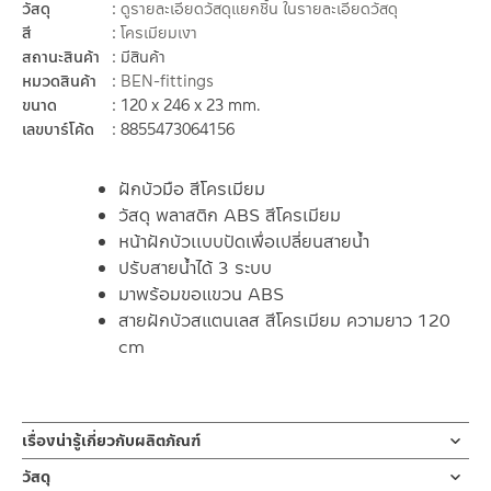
วัสดุ
ดูรายละเอียดวัสดุแยกชิ้น ในรายละเอียดวัสดุ
สี
โครเมียมเงา
สถานะสินค้า
มีสินค้า
หมวดสินค้า
BEN-fittings
ขนาด
120 x 246 x 23 mm.
เลขบาร์โค้ด
8855473064156
ฝักบัวมือ สีโครเมียม
วัสดุ พลาสติก ABS สีโครเมียม
หน้าฝักบัวเเบบปัดเพื่อเปลี่ยนสายน้ำ
ปรับสายน้ำได้ 3 ระบบ
มาพร้อมขอแขวน ABS
สายฝักบัวสแตนเลส สีโครเมียม ความยาว 120
cm
เรื่องน่ารู้เกี่ยวกับผลิตภัณฑ์
ชุดฝักบัวมือพร้อมสายและขอแขวน โครเมียม ผลิตจากวัสดุ ABS
วัสดุ