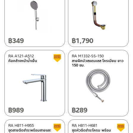
฿
349
฿
1,790
RA A121-A512
RA M1332-SS-150
สินค้าลดราคา เคลียร์สต็อก
ก๊อกล้างหน้าน้ำเย็น
สายฝักบัวสแตนเลส โครเมียม ยาว
150 ซม.
฿
989
฿
289
RA H811-H955
RA H811-H681
สินค้าลดราคา เคลียร์สต็อก
ชุดสายฉีดชำระพร้อมสายและ
ชุดหัวฉีดชำระโครม พร้อม