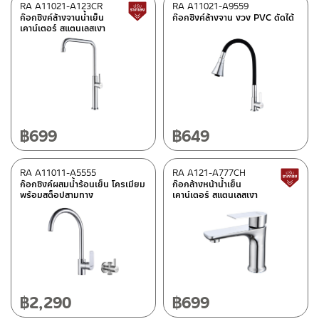
RA A11021-A123CR
RA A11021-A9559
สินค้าปรับราคาลดลง
ก๊อกซิงค์ล้างจานน้ำเย็น
ก๊อกซิงค์ล้างจาน งวง PVC ดัดได้
เคาน์เตอร์ สแตนเลสเงา
฿
699
฿
649
RA A11011-A5555
RA A121-A777CH
ก๊อกซิงค์ผสมน้ำร้อนเย็น โครเมียม
ก๊อกล้างหน้าน้ำเย็น
พร้อมสต็อปสามทาง
เคาน์เตอร์ สแตนเลสเงา
฿
2,290
฿
699