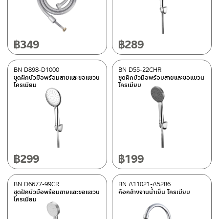
SCHELL
(6)
BEN
(115)
฿
349
฿
289
FORNARA
(1)
BN D898-D1000
BN D55-22CHR
ชุดฝักบัวมือพร้อมสายและขอแขวน
ชุดฝักบัวมือพร้อมสายและขอแขวน
ประเภท
โครเมียม
โครเมียม
สายฝักบัว
(6)
อุปกรณ์ตกแต่งห้องน้ำ
(27)
ฝักบัว
(59)
ก๊อกน้ำ
(114)
ก๊อกซิงค์อ่างล้างจาน
(44)
฿
299
฿
199
สายฉีดชำระ
(35)
วาล์วลอย
(69)
BN D6677-99CR
BN A11021-A5286
อุปกรณ์เสริมติดตั้ง
(11)
ชุดฝักบัวมือพร้อมสายและขอแขวน
ก๊อกล้างจานน้ำเย็น โครเมียม
โครเมียม
เรนชาวเวอร์
(14)
ท่อน้ำทิ้ง
(18)