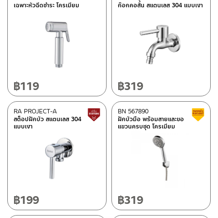
เฉพาะหัวฉีดชำระ โครเมียม
ก๊อกคอสั้น สแตนเลส 304 แบบเงา
฿
119
฿
319
RA PROJECT-A
BN 567890
สินค้าปรับราคาลดลง
สต็อปฝักบัว สแตนเลส 304
ฝักบัวมือ พร้อมสายและขอ
แบบเงา
แขวนครบชุด โครเมียม
฿
199
฿
319