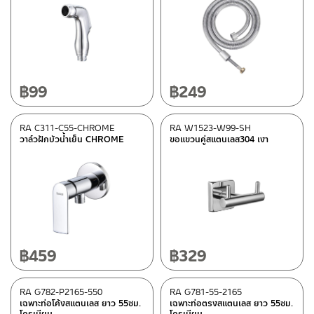
หมวดสินค้า
BEN-fittings
(115)
FORNARA-fittings
(1)
฿
99
฿
249
ITALY MRG-fittings
(3)
PAINI-fittings
(24)
RA C311-C55-CHROME
RA W1523-W99-SH
วาล์วฝักบัวน้ำเย็น CHROME
ขอแขวนคู่สแตนเลส304 เงา
Rasland-Accessories
(21)
Rasland-Fittings
(242)
Schell-fittings
(6)
คอลเลคชั่น
฿
459
฿
329
OVO COLLECTION
(5)
RA G782-P2165-550
RA G781-55-2165
เฉพาะท่อโค้งสแตนเลส ยาว 55ซม.
เฉพาะท่อตรงสแตนเลส ยาว 55ซม.
สถานะสินค้า
โครเมียม
โครเมียม