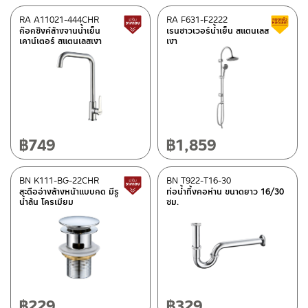
RA A11021-444CHR
RA F631-F2222
สินค้าปรับราคาลดลง
ก๊อกซิงค์ล้างจานน้ำเย็น
เรนชาวเวอร์น้ำเย็น สแตนเลส
เคาน์เตอร์ สแตนเลสเงา
เงา
฿
749
฿
1,859
BN K111-BG-22CHR
BN T922-T16-30
สินค้าปรับราคาลดลง
สะดืออ่างล้างหน้าแบบกด มีรู
ท่อน้ำทิ้งคอห่าน ขนาดยาว 16/30
น้ำล้น โครเมียม
ซม.
฿
229
฿
329