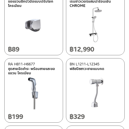
ขอแขวนฝักบัวมือแบบปรับโยก
เรนชาวเวอร์ผสมน้ำร้อนเย็น
โครเมียม
CHROME
฿
89
฿
12,990
RA H811-H6677
BN L1211-L12345
ชุดสายฉีดชำระ พร้อมสายและขอ
ฟลัชปัสสาวะชายแบบกด
แขวน โครเมียม
฿
199
฿
329