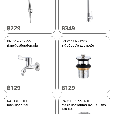
สะดืออ่าง
(12)
วาล์วฝังกำแพง
(1)
วาล์วขับล้างโถปัสสาวะชาย
(10)
฿
229
฿
349
วัสดุ
BN A126-A7755
BN K1111-K1226
สแตนเลส เกรด 304
(18)
ก๊อกเดี่ยวติดผนังคอสั้น
สะดือป๊อปอัพ แบบคอพับ
ซิงค์
(13)
ดูรายละเอียดวัสดุแยกชิ้น ในรายละเอียดวัสดุ
(101)
พีวีซี
(3)
พลาสติก ABS
(30)
ซิ้งค์
(91)
฿
129
฿
129
อลูมิเนียม
(3)
สแตนเลส
(62)
RA H812-3006
RA M1331-SS-120
เฉพาะหัวฉีดชำระ
สายฝักบัวสแตนเลส โครเมียม ยาว
ทองเหลือง
(92)
120 ซม.