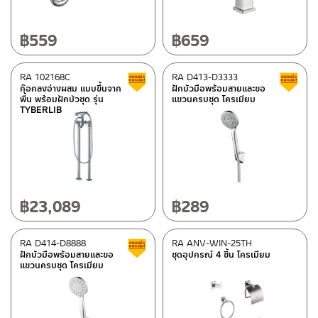
฿
559
฿
659
RA 102168C
RA D413-D3333
สินค้าลดราคา เคลียร์สต็อก
ก๊อกลงอ่างผสม แบบขึ้นจาก
ฝักบัวมือพร้อมสายและขอ
พื้น พร้อมฝักบัวชุด รุ่น
แขวนครบชุด โครเมียม
TYBERLIB
฿
23,089
฿
289
RA D414-D8888
RA ANV-WIN-25TH
สินค้าลดราคา เคลียร์สต็อก
ฝักบัวมือพร้อมสายและขอ
ชุดอุปกรณ์ 4 ชิ้น โครเมียม
แขวนครบชุด โครเมียม