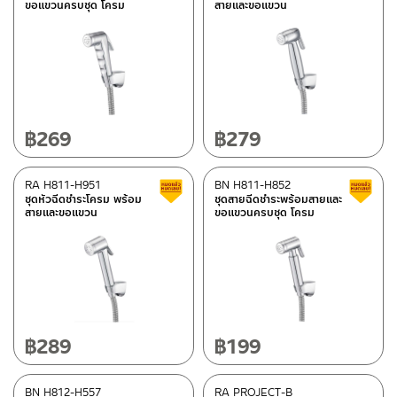
ขอแขวนครบชุด โครม
สายและขอแขวน
฿
269
฿
279
RA H811-H951
BN H811-H852
สินค้าลดราคา เคลียร์สต็อก
ชุดหัวฉีดชำระโครม พร้อม
ชุดสายฉีดชำระพร้อมสายและ
สายและขอแขวน
ขอแขวนครบชุด โครม
฿
289
฿
199
BN H812-H557
RA PROJECT-B