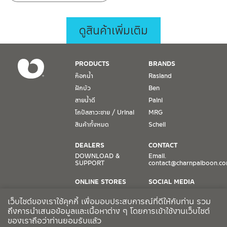
ดูสินค้าเพิ่มเติม
PRODUCTS
BRANDS
ก๊อกน้ำ
Rasland
ฝักบัว
Ben
สายน้ำดี
Paini
โถปัสสาวะชาย / Urinal
MRG
สินค้าทั้งหมด
Schell
DEALERS
CONTACT
DOWNLOAD &
Email.
SUPPORT
contact@charnpaiboon.c
ONLINE STORES
SOCIAL MEDIA
Lazada
TikTok
เว็บไซต์ของเราใช้คุกกี้ เพื่อมอบประสบการณ์ที่ดีให้กับท่าน รวม
Shopee
Facebook
ถึงการนำเสนอข้อมูลและเนื้อหาต่าง ๆ โดยการเข้าใช้งานเว็บไซต์
ของเราถือว่าท่านยอมรับแล้ว
CCTV POLICY