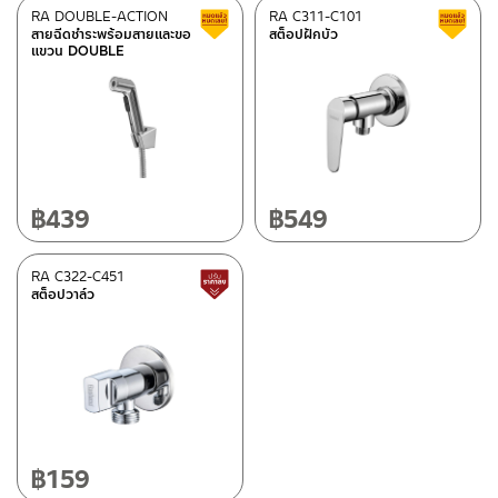
RA DOUBLE-ACTION
RA C311-C101
สินค้าลดราคา เคลียร์สต็อก
สายฉีดชำระพร้อมสายและขอ
สต็อปฝักบัว
แขวน DOUBLE
฿
439
฿
549
RA C322-C451
สินค้าปรับราคาลดลง
สต็อปวาล์ว
฿
159