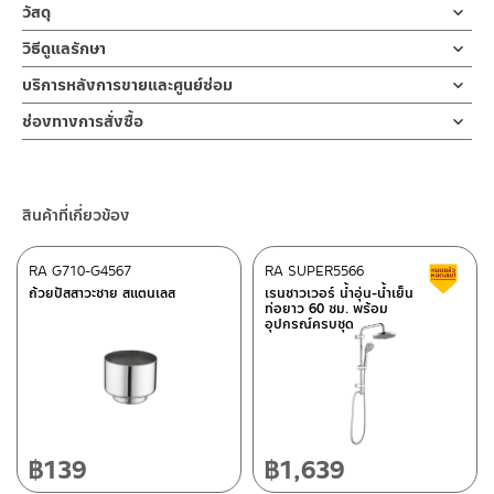
อุปกรณ์เสริมขอแขวนฝักบัวมือ แบบปรับโยก โครเมียม ใช้งานสะดวก
วัสดุ
มากขึ้น
พลาสติด ABS แข็งแรง
วิธีดูแลรักษา
สามารถใช้ได้กับฝักบัวมาตราฐานทั่วไป ติดตั้งง่าย
ไม่เป็นสนิม วัสดุทนทาน ไม่ต้องยกฝักบัวออกเพียงโยก ขึ้น-ลง
ห้ามใช้วัสดุเนื้อหยาบทำความสะอาด
บริการหลังการขายและศูนย์ซ่อม
สีโครเมียม สวยงาม
ช่องทางออนไลน์
ช่องทางการสั่งซื้อ
– Email: contact@charnpaiboon.com
ร้านค้าตัวแทนจำหน่ายใกล้บ้านคุณ / Our Dealer
คลิกที่นี่
– LINE: @Rasland
ร้านค้าออนไลน์ของชาญไพบูลย์ / Charnpaiboon Online Store
สินค้าที่เกี่ยวข้อง
– Shopee
–
Lazada
RA G710-G4567
RA SUPER5566
ส
–
ซื้อสินค้าชิ้นนี้บน Shopee
>>
คลิกที่นี่
<<
ถ้วยปัสสาวะชาย สแตนเลส
เรนชาวเวอร์ น้ำอุ่น-น้ำเย็น
ท่อยาว 60 ซม. พร้อม
–
ซื้อสินค้าชิ้นนี้บน Lazada
>>
คลิกที่นี่
<<
อุปกรณ์ครบชุด
ติดต่อพนักงานขาย / Contact Sales Staff
ศูนย์บริการและอะไหล่ กรุงเทพฯ
โทร: 02-285-5795
LINE:
@charnpaiboon.sales
662/61-62 ถนน พระราม3 แขวงบางโพงพาง เขตยานนาวา กรุงเทพฯ
10120
โทร: 02-358-0080 / 080-075-8668 / 091-545-0556
฿
139
฿
1,639