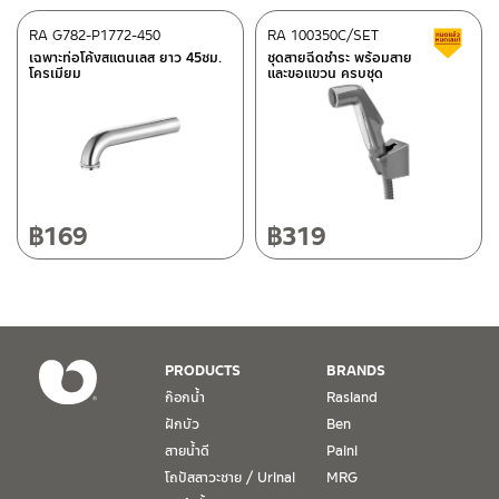
ศูนย์บริการและอะไหล่
RA G782-P1772-450
เชียงใหม่
RA 100350C/SET
ส
เฉพาะท่อโค้งสแตนเลส ยาว 45ซม.
ชุดสายฉีดชำระ พร้อมสาย
โครเมียม
และขอแขวน ครบชุด
118/33 โครงการอรสิริน ม.8 ต.สันปูเลย อ.ดอยสะเก็ด เชียงใหม่
ติดต่อ ชาญไพบูลย์ / Contact Us
คลิกที่นี่
50220
โทร: 080-075-2626
วันและเวลาทำการ
วันจันทร์ – วันศุกร์ เวลา 8:30-17:30 น.
฿
169
฿
319
วันเสาร์ เวลา 8:30-15:00 น.
หยุดวันอาทิตย์ และวันหยุดนักขัตฤกษ์
เงื่อนไขการรับประกันสินค้า
PRODUCTS
BRANDS
1. การรับประกัน จะต้องมีหลักฐานการซื้อ หรือ ใบเสร็จ โดยทางบริษัทฯ
ก๊อกน้ำ
Rasland
ขอตรวจสอบโดยนับวันซื้อขายเป็นสำคัญ ทางบริษัทฯ ไม่สามารถให้
ฝักบัว
Ben
เงื่อนไขการรับประกันสินค้าได้ หากไม่มีเอกสารดังกล่าว
สายน้ำดี
Paini
โถปัสสาวะชาย / Urinal
MRG
2. การรับประกันสินค้า จะรับประกันฉพาะสินค้าที่อยู่ในสภาพการใช้งาน