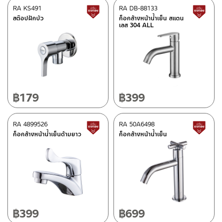
RA KS491
RA DB-88133
สินค้าปรับราคาลดลง
ส
–
ซื้อสินค้าชิ้นนี้บน Shopee
>>
คลิกที่นี่
<<
สต๊อปฝักบัว
ก็อกล้างหน้าน้ำเย็น สแตน
เลส 304 ALL
–
ซื้อสินค้าชิ้นนี้บน Lazada
>>
คลิกที่นี่
<<
ติดต่อพนักงานขาย / Contact Sales Staff
ศูนย์บริการและอะไหล่ กรุงเทพฯ
โทร: 02-285-5795
LINE:
@charnpaiboon.sales
662/61-62 ถนน พระราม3 แขวงบางโพงพาง เขตยานนาวา กรุงเทพฯ
10120
โทร: 02-358-0080 / 080-075-8668 / 091-545-0556
฿
179
฿
399
ศูนย์บริการและอะไหล่
RA 4899526
เชียงใหม่
RA 50A6498
สินค้าปรับราคาลดลง
ส
ก็อกล้างหน้าน้ำเย็นด้ามยาว
ก็อกล้างหน้าน้ำเย็น
118/33 โครงการอรสิริน ม.8 ต.สันปูเลย อ.ดอยสะเก็ด เชียงใหม่
ติดต่อ ชาญไพบูลย์ / Contact Us
คลิกที่นี่
50220
โทร: 080-075-2626
วันและเวลาทำการ
วันจันทร์ – วันศุกร์ เวลา 8:30-17:30 น.
฿
399
฿
699
วันเสาร์ เวลา 8:30-15:00 น.