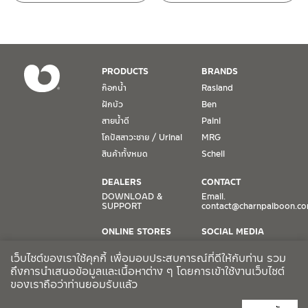
หยุดวันอาทิตย์ และวันหยุดนักขัตฤกษ์
เงื่อนไขการรับประกันสินค้า
PRODUCTS
BRANDS
1. การรับประกัน จะต้องมีหลักฐานการซื้อ หรือ ใบเสร็จ โดยทางบริษัทฯ
ก๊อกน้ำ
Rasland
ขอตรวจสอบโดยนับวันซื้อขายเป็นสำคัญ ทางบริษัทฯ ไม่สามารถให้
ฝักบัว
Ben
เงื่อนไขการรับประกันสินค้าได้ หากไม่มีเอกสารดังกล่าว
สายน้ำดี
Paini
โถปัสสาวะชาย / Urinal
MRG
2. การรับประกันสินค้า จะรับประกันฉพาะสินค้าที่อยู่ในสภาพการใช้งาน
ปกติ หากมีตำหนิ ชำรุด ร้าว ตกพื้น หรือสภาพภายนอกอยู่ในสภาพที่ใช้
สินค้าทั้งหมด
Schell
งานไม่ได้ ทางบริษัทฯ ถือว่าไม่อยู่ในเงื่อนไขการรับประกัน
DEALERS
CONTACT
3. การรับประกันสินค้า จะรับประกันเฉพาะชิ้นส่วนที่แจ้ง เช่น ก๊อกน้ำ จะ
DOWNLOAD &
Email.
SUPPORT
contact@charnpaiboon.c
รับประกันเฉพาะวาล์วก๊อกน้ำไม่รั่วซึม ดังนั้นการรับประกันจะเป็นการ
เปลี่ยนเฉพาะชิ้นส่วนที่รับประกันนั้นๆ
ONLINE STORES
SOCIAL MEDIA
Lazada
TikTok
4. ในกรณีที่ทางบริษัทฯ ต้องชดเชยสินค้าชิ้นใหม่ให้ลูกค้า ทางบริษัทฯ จะ
เว็บไซต์ของเราใช้คุกกี้ เพื่อมอบประสบการณ์ที่ดีให้กับท่าน รวม
Shopee
Facebook
ไม่ได้จัดหาช่างในการติดตั้งใหม่ หรือจัดหาช่างในการรื้อถอนสินค้าที่เสีย
ถึงการนำเสนอข้อมูลและเนื้อหาต่าง ๆ โดยการเข้าใช้งานเว็บไซต์
ของเราถือว่าท่านยอมรับแล้ว
หายให้กับลูกค้า หากมีวัสดุอุปกรณ์ที่เกี่ยวเนื่องกับสินค้าของบริษัทฯ ที่มี
CCTV POLICY
ผลกระทบกับการติดตั้งใหม่ หรือเกิดจากการรื้อถอนสินค้าที่เสียหาย ทา