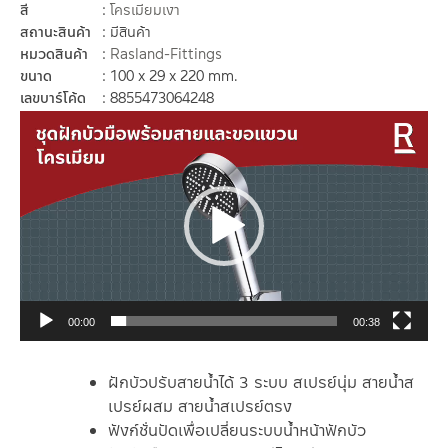
สี
โครเมียมเงา
สถานะสินค้า
มีสินค้า
หมวดสินค้า
Rasland-Fittings
ขนาด
100 x 29 x 220 mm.
เลขบาร์โค้ด
8855473064248
ตัว
เล่น
ไฟล์
วิดีโอ
00:00
00:38
ฝักบัวปรับสายน้ำได้ 3 ระบบ สเปรย์นุ่ม สายน้ำส
เปรย์ผสม สายน้ำสเปรย์ตรง
ฟังก์ชั่นปัดเพื่อเปลี่ยนระบบน้ำหน้าฟักบัว