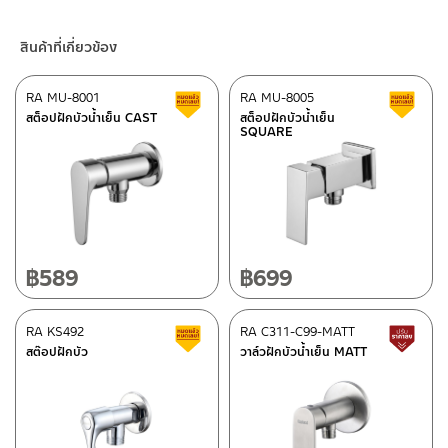
เรียบง่าย เข้ากับห้องน้ำทุกสไตล์ รับประกันไส้วาล์วน้ำไม่รั่วซึม 10 ปี
4. ห้ามใช้แปรง วัสดุแข็ง หยาบ ห้ามใช้ฝอยขัดทำความสะอาด ขัดหรือถู
ร้านค้าออนไลน์ของชาญไพบูลย์ / Charnpaiboon Online Store
บนตัวสินค้า ซึ่งจะสร้างความเสียหายให้เกิดขึ้นกับผิวของสินค้าได้
สินค้าที่เกี่ยวข้อง
– Shopee
–
Lazada
RA MU-8001
RA MU-8005
สินค้าลดราคา เคลียร์สต็อก
ส
–
ซื้อสินค้าชิ้นนี้บน Shopee
>>
คลิกที่นี่
<<
สต็อปฝักบัวน้ำเย็น CAST
สต็อปฝักบัวน้ำเย็น
SQUARE
–
ซื้อสินค้าชิ้นนี้บน Lazada
>>
คลิกที่นี่
<<
ติดต่อพนักงานขาย / Contact Sales Staff
ศูนย์บริการและอะไหล่ กรุงเทพฯ
โทร: 02-285-5795
LINE:
@charnpaiboon.sales
662/61-62 ถนน พระราม3 แขวงบางโพงพาง เขตยานนาวา กรุงเทพฯ
10120
โทร: 02-358-0080 / 080-075-8668 / 091-545-0556
฿
589
฿
699
ศูนย์บริการและอะไหล่
RA KS492
เชียงใหม่
RA C311-C99-MATT
สินค้าลดราคา เคลียร์สต็อก
ส
สต๊อปฝักบัว
วาล์วฝักบัวน้ำเย็น MATT
118/33 โครงการอรสิริน ม.8 ต.สันปูเลย อ.ดอยสะเก็ด เชียงใหม่
ติดต่อ ชาญไพบูลย์ / Contact Us
คลิกที่นี่
50220
โทร: 080-075-2626