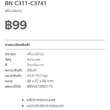
BN C311-C3741
สต็อปฝักบัว
฿
99
รายละเอียดสินค้า
ประเภท
สต็อปฝักบัว
วัสดุ
สแตนเลส
สี
โครเมียมเงา
สถานะสินค้า
มีสินค้า
หมวดสินค้า
BEN-fittings
ขนาด
48 x 72 x 66 mm.
เลขบาร์โค้ด
8855473065115
ผลิตจากสแตนเลส
เหมาะกับฝักบัวทุกขนาด