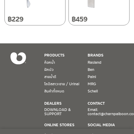
วันและเวลาทำการ
วันจันทร์ – วันศุกร์ เวลา 8:30-17:30 น.
฿
229
฿
459
วันเสาร์ เวลา 8:30-15:00 น.
หยุดวันอาทิตย์ และวันหยุดนักขัตฤกษ์
เงื่อนไขการรับประกันสินค้า
PRODUCTS
BRANDS
1. การรับประกัน จะต้องมีหลักฐานการซื้อ หรือ ใบเสร็จ โดยทางบริษัทฯ
ก๊อกน้ำ
Rasland
ขอตรวจสอบโดยนับวันซื้อขายเป็นสำคัญ ทางบริษัทฯ ไม่สามารถให้
ฝักบัว
Ben
เงื่อนไขการรับประกันสินค้าได้ หากไม่มีเอกสารดังกล่าว
สายน้ำดี
Paini
โถปัสสาวะชาย / Urinal
MRG
2. การรับประกันสินค้า จะรับประกันฉพาะสินค้าที่อยู่ในสภาพการใช้งาน
ปกติ หากมีตำหนิ ชำรุด ร้าว ตกพื้น หรือสภาพภายนอกอยู่ในสภาพที่ใช้
สินค้าทั้งหมด
Schell
งานไม่ได้ ทางบริษัทฯ ถือว่าไม่อยู่ในเงื่อนไขการรับประกัน
DEALERS
CONTACT
3. การรับประกันสินค้า จะรับประกันเฉพาะชิ้นส่วนที่แจ้ง เช่น ก๊อกน้ำ จะ
DOWNLOAD &
Email.
SUPPORT
contact@charnpaiboon.c
รับประกันเฉพาะวาล์วก๊อกน้ำไม่รั่วซึม ดังนั้นการรับประกันจะเป็นการ
เปลี่ยนเฉพาะชิ้นส่วนที่รับประกันนั้นๆ
ONLINE STORES
SOCIAL MEDIA
Lazada
TikTok