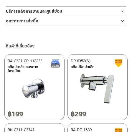
บริการหลังการขายและศูนย์ซ่อม
ช่องทางออนไลน์
ช่องทางการสั่งซื้อ
– Email: contact@charnpaiboon.com
ร้านค้าตัวแทนจำหน่ายใกล้บ้านคุณ / Our Dealer
คลิกที่นี่
– LINE: @Rasland
ร้านค้าออนไลน์ของชาญไพบูลย์ / Charnpaiboon Online Store
สินค้าที่เกี่ยวข้อง
– Shopee
–
Lazada
RA C321-CR-112233
DR 6352(S)
New Arrival สินค้าใหม่ ปี 2026
ส
ติดต่อพนักงานขาย / Contact Sales Staff
สต็อปวาล์ว สองทาง
สต็อปฝักบัวเล็ก
โครเมียม
โทร: 02-285-5795
LINE:
@charnpaiboon.sales
ศูนย์บริการและอะไหล่ กรุงเทพฯ
662/61-62 ถนน พระราม3 แขวงบางโพงพาง เขตยานนาวา กรุงเทพฯ
10120
โทร: 02-358-0080 / 080-075-8668 / 091-545-0556
฿
199
฿
299
ติดต่อ ชาญไพบูลย์ / Contact Us
คลิกที่นี่
ศูนย์บริการและอะไหล่
BN C311-C3741
เชียงใหม่
RA DZ-1589
ส