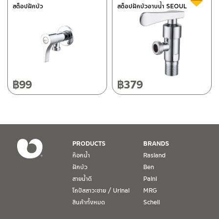
สต็อปฝักบัว
สต็อปฝักบัวอาบน้ำ SEOUL
118/33 โครงการอรสิริน ม.8 ต.สันปูเลย อ.ดอยสะเก็ด เชียงใหม่
50220
โทร: 080-075-2626
วันและเวลาทำการ
วันจันทร์ – วันศุกร์ เวลา 8:30-17:30 น.
฿
99
฿
379
วันเสาร์ เวลา 8:30-15:00 น.
หยุดวันอาทิตย์ และวันหยุดนักขัตฤกษ์
เงื่อนไขการรับประกันสินค้า
PRODUCTS
BRANDS
1. การรับประกัน จะต้องมีหลักฐานการซื้อ หรือ ใบเสร็จ โดยทางบริษัทฯ
ก๊อกน้ำ
Rasland
ขอตรวจสอบโดยนับวันซื้อขายเป็นสำคัญ ทางบริษัทฯ ไม่สามารถให้
ฝักบัว
Ben
เงื่อนไขการรับประกันสินค้าได้ หากไม่มีเอกสารดังกล่าว
สายน้ำดี
Paini
โถปัสสาวะชาย / Urinal
MRG
2. การรับประกันสินค้า จะรับประกันฉพาะสินค้าที่อยู่ในสภาพการใช้งาน
ปกติ หากมีตำหนิ ชำรุด ร้าว ตกพื้น หรือสภาพภายนอกอยู่ในสภาพที่ใช้
สินค้าทั้งหมด
Schell
งานไม่ได้ ทางบริษัทฯ ถือว่าไม่อยู่ในเงื่อนไขการรับประกัน