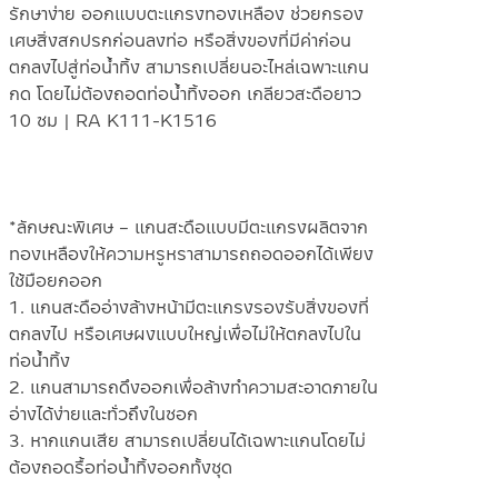
รักษาง่าย ออกแบบตะแกรงทองเหลือง ช่วยกรอง
เศษสิ่งสกปรกก่อนลงท่อ หรือสิ่งของที่มีค่าก่อน
ตกลงไปสู่ท่อน้ำทิ้ง สามารถเปลี่ยนอะไหล่เฉพาะแกน
กด โดยไม่ต้องถอดท่อน้ำทิ้งออก เกลียวสะดือยาว
10 ซม | RA K111-K1516
*ลักษณะพิเศษ – แกนสะดือแบบมีตะแกรงผลิตจาก
ทองเหลืองให้ความหรูหราสามารถถอดออกได้เพียง
ใช้มือยกออก
1. แกนสะดืออ่างล้างหน้ามีตะแกรงรองรับสิ่งของที่
ตกลงไป หรือเศษผงแบบใหญ่เพื่อไม่ให้ตกลงไปใน
ท่อน้ำทิ้ง
2. แกนสามารถดึงออกเพื่อล้างทำความสะอาดภายใน
อ่างได้ง่ายและทั่วถึงในซอก
3. หากแกนเสีย สามารถเปลี่ยนได้เฉพาะแกนโดยไม่
ต้องถอดรื้อท่อน้ำทิ้งออกทั้งชุด