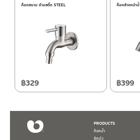
–
ซื้อสินค้าชิ้นนี้บน Lazada
>>
คลิกที่นี่
<<
ก็อกสนาม ด้ามสติ๊ก STEEL
ก็อกล้างหน้าน
ติดต่อพนักงานขาย / Contact Sales Staff
ศูนย์บริการและอะไหล่ กรุงเทพฯ
โทร: 02-285-5795
LINE:
@charnpaiboon.sales
662/61-62 ถนน พระราม3 แขวงบางโพงพาง เขตยานนาวา กรุงเทพ
โทร: 02-358-0080 / 080-075-8668 / 091-545-0556
ศูนย์บริการและอะไหล่
เชียงใหม่
118/33 โครงการอรสิริน ม.8 ต.สันปูเลย อ.ดอยสะเก็ด เชียงใหม่ 502
โทร: 080-075-2626
฿
329
฿
399
ติดต่อ ชาญไพบูลย์ / Contact Us
คลิกที่นี่
วันและเวลาทำการ
วันจันทร์ – วันศุกร์ เวลา 8:30-17:30 น.
วันเสาร์ เวลา 8:30-15:00 น.
หยุดวันอาทิตย์ และวันหยุดนักขัตฤกษ์
PRODUCTS
ก๊อกน้ำ
เงื่อนไขการรับประกันสินค้า
ฝักบัว