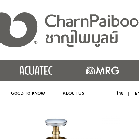
GOOD TO KNOW
ABOUT US
ไทย
E
MY ACCOUNT