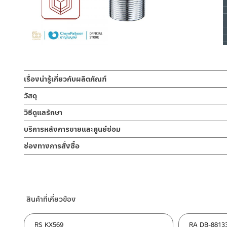
เรื่องน่ารู้เกี่ยวกับผลิตภัณฑ์
สะดืออ่างล้างหน้า POP-UP สะดืออ่างล้างมือ แบบมีท่อรูน้ำล้น สำห
วัสดุ
สีโครเมียมเงา ทนทานแข็งแรง ต้านการกัดกร่อนสูง และไม่ขึ้นสนิม ไ
วัสดุผลิตจาก
วิธีดูแลรักษา
ล้างหน้าสู่ท่อน้ำทิ้ง สะดืออ่างล้างหน้าจะช่วยกรองเศษสิ่งสกปรกก่อนลงจ
และสามารถใช้ในการกักน้ำเพื่อการซักล้างสิ่งของบนอ่างล้างหน้าอีกด้
คำแนะนำในการดูแลรักษาผลิตภัณฑ์
บริการหลังการขายและศูนย์ซ่อม
สะดือ
ออกมาทำความสะอาดได้ โดยไม่ต้องรื้อทั้งชิ้น ติดตั้งก็ง่ายด้วยตัวล
1. ไม่ทำสินค้าให้เกิดความเสียหายอื่น ๆ นอกจากการใช้งานปกติ เช่นไม
– สแตนเลส เกรด 304
ช่องทางออนไลน์
ช่องทางการสั่งซื้อ
2. ทำความสะอาดสินค้าโดยการใช้ผ้านุ่มๆชุบน้ำหมาดๆแล้วเช็ดให้แห้ง
– Email: contact@charnpaiboon.com
ลักษณะพิเศษ
3. ห้ามใช้สารเคมีที่มีฤทธิ์เป็นกรด ในการทำความสะอาด เนื่องจากผิวขอ
ร้านค้าตัวแทนจำหน่ายใกล้บ้านคุณ / Our Dealer
คลิกที่นี่
ตัวล็อกใต้สะดือ
– LINE: @Rasland
1.แกนสะดือแบบมีตะแกรงผลิตจากทองเหลืองให้ความหรูหราสามารถถ
4. ห้ามใช้แปรง วัสดุแข็ง หยาบ ห้ามใช้ฝอยขัดทำความสะอาด ขัดหรือถู บ
– ทองเหลือง
2. แกนสะดืออ่างล้างหน้ามีตะแกรงรองรับสิ่งของที่ตกลงไป หรือเศษผงแ
ร้านค้าออนไลน์ของชาญไพบูลย์ / Charnpaiboon Online Store
3. แกนสามารถดึงออกเพื่อล้างทำความสะอาดภายในอ่างได้ง่ายและทั่ว
– Shopee
4. หากแกนเสีย สามารถเปลี่ยนได้เฉพาะแกนโดยไม่ต้องถอดรื้อท่อน้ำทิ้
สินค้าที่เกี่ยวข้อง
–
Lazada
–
ซื้อสินค้าชิ้นนี้บน Shopee
>>
คลิกที่นี่
<<
RS KX569
RA DB-8813