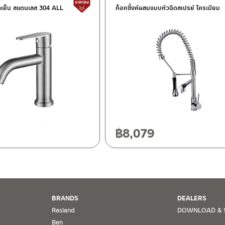
้ำเย็น สแตนเลส 304 ALL
ก็อกซิ้งค์ผสมแบบหัวฉีดสเปรย์ โครเมียม
ฯ 10120
20
฿
8,079
BRANDS
DEALERS
Rasland
DOWNLOAD & 
Ben