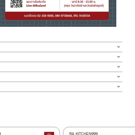
รับอ่างล้างหน้ามีรูน้ำล้น ผลิตจากวัสดุสแตนเลสเกรด 304
ม่เป็นรอยคราบน้ำ สามารถควบคุมการไหลของน้ำจากอ่าง
ากท่อ หรือ สิ่งของที่มีค่า ก่อนตกลงไปสู่ท่อน้ำทิ้ง
วย ออกแบบให้สามารถดึงแป้นถอดเพื่อเอาสิ่งอุดตัน
็อกฐานเกลียวทองเหลือง แข็งแรงทนทาน
่ทำตก ไม่งัดหรือโยกสินค้าแรงๆ
งสินค้าจะเสียหายได้
อดออกได้เพียงใช้มือยกออก
นตัวสินค้า ซึ่งจะสร้างความเสียหายให้เกิดขึ้นกับผิวของสินค้าได้
บบใหญ่เพื่อไม่ให้ตกลงไปในท่อน้ำทิ้ง
ถึงในซอก
งออกทั้งชุด
3
RA KITCHEN999
สินค้าปรับราคาลดลง