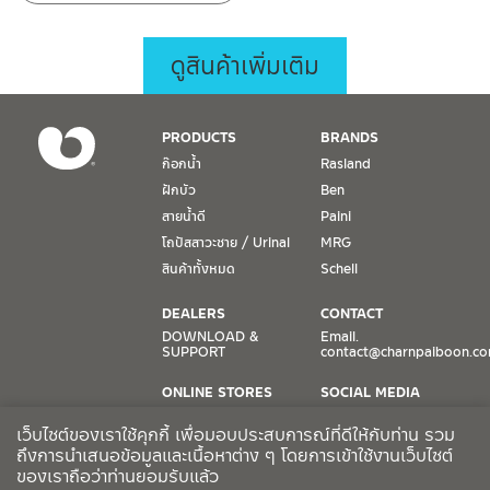
ดูสินค้าเพิ่มเติม
PRODUCTS
BRANDS
ก๊อกน้ำ
Rasland
ฝักบัว
Ben
สายน้ำดี
Paini
โถปัสสาวะชาย / Urinal
MRG
สินค้าทั้งหมด
Schell
DEALERS
CONTACT
DOWNLOAD &
Email.
SUPPORT
contact@charnpaiboon.c
ONLINE STORES
SOCIAL MEDIA
Lazada
TikTok
เว็บไซต์ของเราใช้คุกกี้ เพื่อมอบประสบการณ์ที่ดีให้กับท่าน รวม
Shopee
Facebook
ถึงการนำเสนอข้อมูลและเนื้อหาต่าง ๆ โดยการเข้าใช้งานเว็บไซต์
ของเราถือว่าท่านยอมรับแล้ว
CCTV POLICY