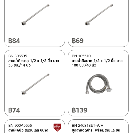
฿
84
฿
69
BN 306535
BN 105510
สายน้ำดีขนาด 1/2 x 1/2 นิ้ว ยาว
สายน้ำดีขนาด 1/2 x 1/2 นิ้ว ยาว
35 ซม./14 นิ้ว
100 ซม./40 นิ้ว
฿
74
฿
139
BN 900A5656
BN 24681SET-WH
สินค้าปรับราคาลดลง
สายฝักบัว สแตนเลส ขนาด
ชุดสายฉีดชำระ พร้อมสายและขอ