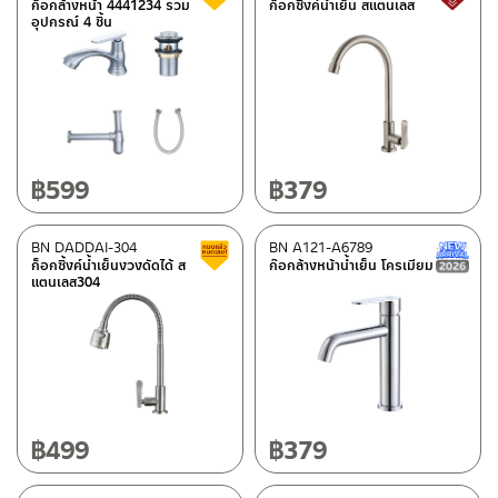
ก็อกล้างหน้า 4441234 รวม
ก็อกซิ้งค์น้ำเย็น สแตนเลส
อุปกรณ์ 4 ชิ้น
฿
599
฿
379
BN DADDAI-304
BN A121-A6789
สินค้าลดราคา เคลียร์สต็อก
ก็อกซิ้งค์น้ำเย็นงวงดัดได้ ส
ก๊อกล้างหน้าน้ำเย็น โครเมียม
แตนเลส304
฿
499
฿
379