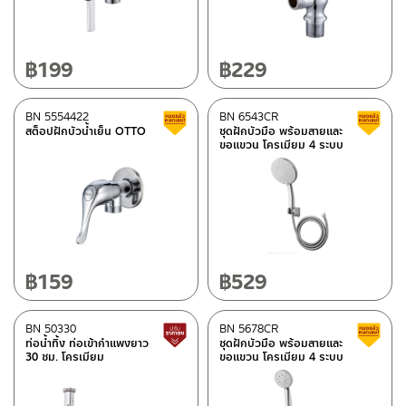
฿
199
฿
229
BN 5554422
BN 6543CR
สินค้าลดราคา เคลียร์สต็อก
สต็อปฝักบัวน้ำเย็น OTTO
ชุดฝักบัวมือ พร้อมสายและ
ขอแขวน โครเมียม 4 ระบบ
฿
159
฿
529
BN 50330
BN 5678CR
สินค้าปรับราคาลดลง
ท่อน้ำทิ้ง ท่อเข้ากำแพงยาว
ชุดฝักบัวมือ พร้อมสายและ
30 ซม. โครเมียม
ขอแขวน โครเมียม 4 ระบบ