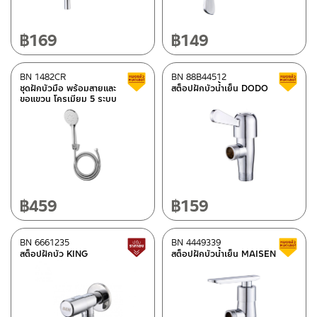
฿
169
฿
149
BN 1482CR
BN 88B44512
สินค้าลดราคา เคลียร์สต็อก
ชุดฝักบัวมือ พร้อมสายและ
สต็อปฝักบัวน้ำเย็น DODO
ขอแขวน โครเมียม 5 ระบบ
฿
459
฿
159
BN 6661235
BN 4449339
สินค้าปรับราคาลดลง
สต็อปฝักบัว KING
สต็อปฝักบัวน้ำเย็น MAISEN