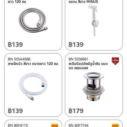
ยาว 120 ซม
แขวน สีขาว MINUS
฿
139
฿
139
BN 555A4586
BN 5556661
สายฝักบัว สีขาว ขนาดยาว 120 ซม.
สะดือป๊อปอัพมีรูน้ำล้น แบบ
กด สแตนเลส
฿
139
฿
179
BN 80F4115
BN 80F7744
สินค้าลดราคา เคลียร์สต็อก