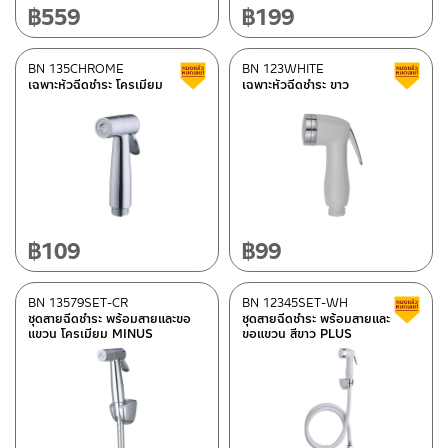
฿
559
฿
199
BN 135CHROME
BN 123WHITE
สินค้าลดราคา เคลียร์สต็อก
เฉพาะหัวฉีดชำระ โครเมียม
เฉพาะหัวฉีดชำระ ขาว
฿
109
฿
99
BN 13579SET-CR
BN 12345SET-WH
ชุดสายฉีดชำระ พร้อมสายและขอ
ชุดสายฉีดชำระ พร้อมสายและ
แขวน โครเมียม MINUS
ขอแขวน สีขาว PLUS