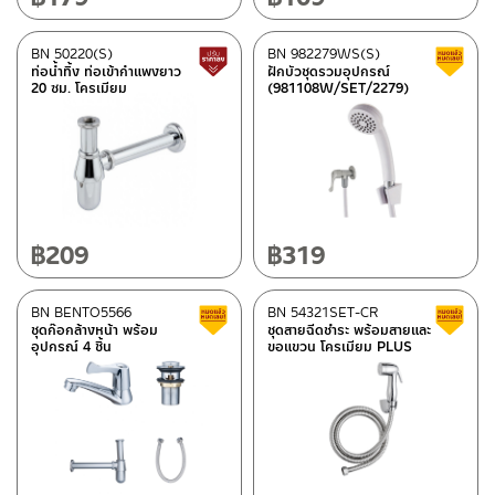
BN 50220(S)
BN 982279WS(S)
สินค้าปรับราคาลดลง
ท่อน้ำทิ้ง ท่อเข้ากำแพงยาว
ฝักบัวชุดรวมอุปกรณ์
20 ซม. โครเมียม
(981108W/SET/2279)
฿
209
฿
319
BN BENTO5566
BN 54321SET-CR
สินค้าลดราคา เคลียร์สต็อก
ชุดก๊อกล้างหน้า พร้อม
ชุดสายฉีดชำระ พร้อมสายและ
อุปกรณ์ 4 ชิ้น
ขอแขวน โครเมียม PLUS