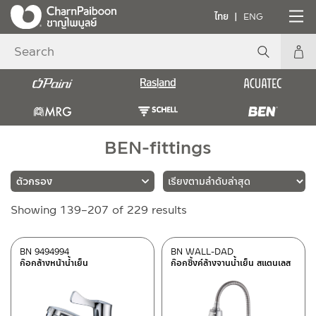
ไทย
ENG
BEN-fittings
Sorted
Showing 139–207 of 229 results
แบรนด์
by
latest
BEN
(229)
BN 9494994
BN WALL-DAD
ก๊อกล้างหน้าน้ำเย็น
ก๊อกซิ้งค์ล้างจานน้ำเย็น สแตนเลส
ประเภท