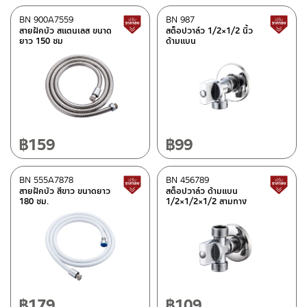
BN 900A7559
BN 987
สินค้าปรับราคาลดลง
สายฝักบัว สแตนเลส ขนาด
สต็อปวาล์ว 1/2×1/2 นิ้ว
ยาว 150 ซม
ด้ามแบน
฿
159
฿
99
BN 555A7878
BN 456789
สินค้าปรับราคาลดลง
สายฝักบัว สีขาว ขนาดยาว
สต็อปวาล์ว ด้ามแบน
180 ซม.
1/2×1/2×1/2 สามทาง
฿
179
฿
109