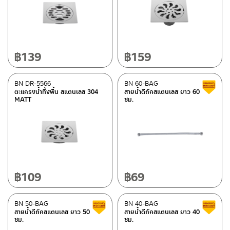
เหล็ก
(1)
ดูรายละเอียดวัสดุแยกชิ้น ในรายละเอียดวัสดุ
(54)
พลาสติก ABS
(15)
฿
139
฿
159
ซิ้งค์
(45)
อลูมิเนียม
(1)
BN DR-5566
BN 60-BAG
ตะแกรงน้ำทิ้งพื้น สแตนเลส 304
สายน้ำดีถักสแตนเลส ยาว 60
สแตนเลส
(88)
MATT
ซม.
สี
ซาติน
(1)
สแตนเลสด้าน
(77)
฿
109
฿
69
สแตนเลสเงา
(1)
โครเมียมเงา
(115)
BN 50-BAG
BN 40-BAG
สินค้าลดราคา เคลียร์สต็อก
สายน้ำดีถักสแตนเลส ยาว 50
สายน้ำดีถักสแตนเลส ยาว 40
อลูมิเนียม
(1)
ซม.
ซม.
ดำ
(11)