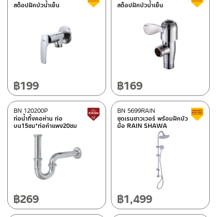
สต็อปฝักบัวน้ำเย็น
สต็อปฝักบัวน้ำเย็น
฿
199
฿
169
BN 120200P
BN 5699RAIN
สินค้าปรับราคาลดลง
ท่อน้ำทิ้งคอห่าน ท่อ
ชุดเรนชาวเวอร์ พร้อมฝักบัว
บน15ซม*ท่อกำแพง20ซม
มือ RAIN SHAWA
฿
269
฿
1,499