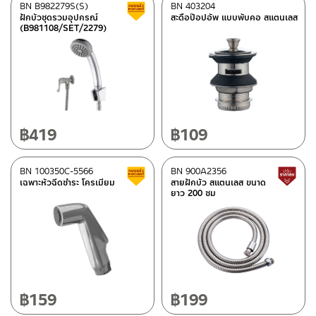
BN B982279S(S)
BN 403204
สินค้าลดราคา เคลียร์สต็อก
ฝักบัวชุดรวมอุปกรณ์
สะดือป๊อปอัพ แบบพับคอ สแตนเลส
(B981108/SET/2279)
฿
419
฿
109
BN 100350C-5566
BN 900A2356
สินค้าลดราคา เคลียร์สต็อก
เฉพาะหัวฉีดชำระ โครเมียม
สายฝักบัว สแตนเลส ขนาด
ยาว 200 ซม
฿
159
฿
199