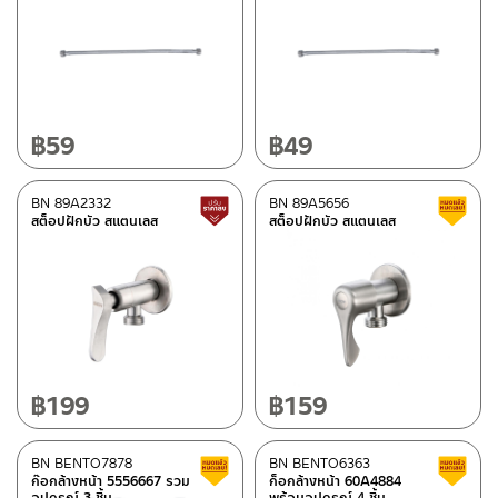
ขาว
(23)
คอลเลคชั่น
฿
59
฿
49
REVERSE COLLECTION
(5)
BN 89A2332
BN 89A5656
สินค้าปรับราคาลดลง
สต็อปฝักบัว สแตนเลส
สต็อปฝักบัว สแตนเลส
สถานะสินค้า
Best Seller สินค้าขายดี
(1)
New Arrival สินค้าใหม่ ปี 2026
(20)
สถานะสินค้าขายปกติ
(50)
สินค้าลดราคา เคลียร์สต็อก
(92)
฿
199
฿
159
มีสต็อกปกติ
BN BENTO7878
BN BENTO6363
สินค้าลดราคา เคลียร์สต็อก
ก๊อกล้างหน้า 5556667 รวม
ก็อกล้างหน้า 60A4884
อุปกรณ์ 3 ชิ้น
พร้อมอุปกรณ์ 4 ชิ้น