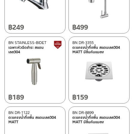
ก๊อกน้ำห้องครัว
(17)
สายฝักบัว
(5)
อุปกรณ์ตกแต่งห้องน้ำ
(12)
ฝักบัว
(42)
฿
249
฿
499
ก๊อกน้ำ
(47)
สายน้ำดี
(17)
BN STAINLESS-BIDET
BN DR-3355
สินค้าปรับราคาลดลง
เฉพาะหัวฉีดชำระ สแตน
ตะแกรงน้ำทิ้งพื้น สแตนเลส304
สายฉีดชำระ
(20)
เลส304
MATT มีลิ้นกันแมลง
ตะแกรงน้ำทิ้งพื้น
(9)
วาล์วลอย
(45)
เรนชาวเวอร์
(3)
ท่อน้ำทิ้ง
(4)
สะดืออ่าง
(6)
฿
189
฿
159
วาล์วขับล้างโถปัสสาวะชาย
(2)
BN DR-1122
BN DR-8899
วัสดุ
ตะแกรงน้ำทิ้งพื้น สแตนเลส304
ตะแกรงน้ำทิ้งพื้น สแตนเลส304
MATT
MATT มีลิ้นกันแมลง
สแตนเลส เกรด 304
(12)
ซิงค์
(12)