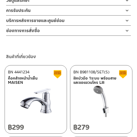
วิธีดูแลรักษา
ฝักบัว และ ชุดสายฉีดชำระ
คำแนะนำในการดูแลรักษาผลิตภัณฑ์
ก๊อกฝักบัว วาล์วเปิดฝักบัว ชุบโครเมี่ยม ใช้สำหรับควบคุมการเปิด-ปิด
การรับประกัน
สำหรับการติดตั้งใหม่ ให้ไล่ฝุ่น เศษทราย เศษท่อ ออกจากท่อน้ำก่อนติด
1. ไม่ทำสินค้าให้เกิดความเสียหายอื่น ๆ นอกจากการใช้งานปกติ เช่นไม่
น้ำ สำหรับน้ำเย็นติดตั้งแบบท่อเดียว ไปยังฝักบัวมือหรือฝักบัวอาบน้ำ
ตั้งสินค้า โดยปล่อยน้ำให้ไหลออกจากท่อนาน 1 นาที เพื่อให้แรงน้ำพัด
รับประกันไส้วาล์ว ไม่รั่วซึม 10 ปี
บริการหลังการขายและศูนย์ซ่อม
ทำตก ไม่งัดหรือโยกสินค้าแรงๆ
การออกแบบ ที่มีมือจับเป็นทรงก้านปัด ให้ความรู้สึกร่วมสมัย ส่งเสริม
พาเศษละอองต่างๆ ออกจากท่อน้ำ มิเช่นนั้นสิ่งสกปรกจะเข้าไปภายใน
2. ทำความสะอาดสินค้าโดยการใช้ผ้านุ่มๆชุบน้ำหมาดๆแล้วเช็ดให้แห้ง
ช่องทางออนไลน์
ความรู้สึกที่สวยงามและหรูหราของก๊อกในขณะเปิดน้ำให้ไหลผ่านฝักบัว
สินค้าและสร้างความเสียหายได้ หากตรวจพบเศษละอองต่างๆในสินค้า
ช่องทางการสั่งซื้อ
3. ห้ามใช้สารเคมีที่มีฤทธิ์เป็นกรด ในการทำความสะอาด เนื่องจากผิว
– Email: contact@charnpaiboon.com
ช่วยเพิ่มประสบการณ์การอาบน้ำได้อย่างดีเยี่ยม เพื่อเป็นการยืนยัน
จะไม่อยู่ในเงื่อนไขการรับประกัน
ร้านค้าตัวแทนจำหน่ายใกล้บ้านคุณ / Our Dealer
คลิกที่นี่
ของสินค้าจะเสียหายได้
– LINE: @Rasland
ความคงทนของวาล์วน้ำ จึงกล้ารับประกัน 10 ปี เต็ม
4. ห้ามใช้แปรง วัสดุแข็ง หยาบ ห้ามใช้ฝอยขัดทำความสะอาด ขัดหรือถู
ร้านค้าออนไลน์ของชาญไพบูลย์ / Charnpaiboon Online Store
บนตัวสินค้า ซึ่งจะสร้างความเสียหายให้เกิดขึ้นกับผิวของสินค้าได้
สินค้าที่เกี่ยวข้อง
– Shopee
–
Lazada
BN 4441234
BN B981108/SET(S)
สินค้าลดราคา เคลียร์สต็อก
ส
–
ซื้อสินค้าชิ้นนี้บน Shopee
>>
คลิกที่นี่
<<
ก็อกล้างหน้าน้ำเย็น
ฝักบัวมือ 1ระบบ พร้อมสาย
MAISEN
และขอแขวนโคร Lili
–
ซื้อสินค้าชิ้นนี้บน Lazada
>>
คลิกที่นี่
<<
ติดต่อพนักงานขาย / Contact Sales Staff
ศูนย์บริการและอะไหล่ กรุงเทพฯ
โทร: 02-285-5795
LINE:
@charnpaiboon.sales
662/61-62 ถนน พระราม3 แขวงบางโพงพาง เขตยานนาวา กรุงเทพฯ
10120
โทร: 02-358-0080 / 080-075-8668 / 091-545-0556
฿
299
฿
279