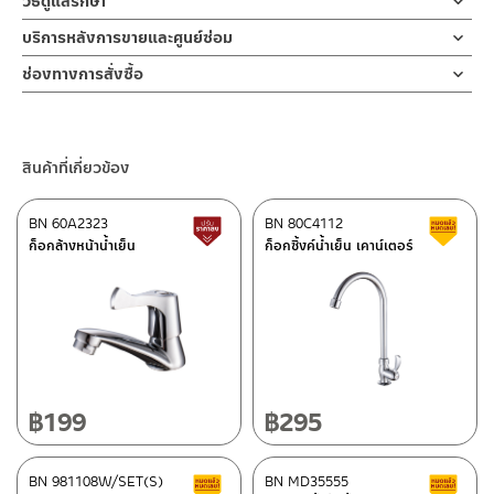
วิธีดูแลรักษา
ชุดฝักบัวอาบน้ำ ชุดฝักบัวสายอ่อน ฝักบัวมือแบบถือ 5 ระบบ ผลิตจาก
ฝักบัว และ ชุดสายฉีดชำระ
สายฝักบัวขนาด 150 ซม.
คำแนะนำในการดูแลรักษาผลิตภัณฑ์
ABS สีขาว ใช้ในการชำระล้างร่างกายและในจุดที่ต้องการ หัวฝักบัว
บริการหลังการขายและศูนย์ซ่อม
สำหรับการติดตั้งใหม่ ให้ไล่ฝุ่น เศษทราย เศษท่อ ออกจากท่อน้ำก่อนติด
ผลิตจากพลาสติก ABS
1. ไม่ทำสินค้าให้เกิดความเสียหายอื่น ๆ นอกจากการใช้งานปกติ เช่นไม่
ออกแบบปรับระดับน้ำได้ 5 ระบบ ช่วยเพิ่มประสบการณ์การอาบน้ำ
ตั้งสินค้า โดยปล่อยน้ำให้ไหลออกจากท่อนาน 1 นาที เพื่อให้แรงน้ำพัด
ช่องทางออนไลน์
ช่องทางการสั่งซื้อ
ทำตก ไม่งัดหรือโยกสินค้าแรงๆ
เหมือนอาบน้ำสายฝน และการอาบน้ำที่หลากหลายของฝักบัวมือ ได้ตาม
พาเศษละอองต่างๆ ออกจากท่อน้ำ มิเช่นนั้นสิ่งสกปรกจะเข้าไปภายใน
– Email: contact@charnpaiboon.com
ขอแขวน
2. ทำความสะอาดสินค้าโดยการใช้ผ้านุ่มๆชุบน้ำหมาดๆแล้วเช็ดให้แห้ง
ร้านค้าตัวแทนจำหน่ายใกล้บ้านคุณ / Our Dealer
คลิกที่นี่
ต้องการ มาพร้อม ขนาดสายฝักบัวยาว 150 ซม และขอแขวนกำแพง ทั้ง
สินค้าและสร้างความเสียหายได้ หากตรวจพบเศษละอองต่างๆในสินค้า
– LINE: @Rasland
ผลิตจากพลาสติก ABS
3. ห้ามใช้สารเคมีที่มีฤทธิ์เป็นกรด ในการทำความสะอาด เนื่องจากผิว
ชุดเป็นขาว สร้างความสวยงามในห้องน้ำ
จะไม่อยู่ในเงื่อนไขการรับประกัน
ของสินค้าจะเสียหายได้
ร้านค้าออนไลน์ของชาญไพบูลย์ / Charnpaiboon Online Store
สินค้าที่เกี่ยวข้อง
4. ห้ามใช้แปรง วัสดุแข็ง หยาบ ห้ามใช้ฝอยขัดทำความสะอาด ขัดหรือถู
– Shopee
บนตัวสินค้า ซึ่งจะสร้างความเสียหายให้เกิดขึ้นกับผิวของสินค้าได้
–
Lazada
BN 60A2323
BN 80C4112
สินค้าปรับราคาลดลง
ส
–
ซื้อสินค้าชิ้นนี้บน Shopee
>>
คลิกที่นี่
<<
ก็อกล้างหน้าน้ำเย็น
ก็อกซิ้งค์น้ำเย็น เคาน์เตอร์
–
ซื้อสินค้าชิ้นนี้บน Lazada
>>
คลิกที่นี่
<<
ติดต่อพนักงานขาย / Contact Sales Staff
ศูนย์บริการและอะไหล่ กรุงเทพฯ
โทร: 02-285-5795
LINE:
@charnpaiboon.sales
662/61-62 ถนน พระราม3 แขวงบางโพงพาง เขตยานนาวา กรุงเทพฯ
10120
โทร: 02-358-0080 / 080-075-8668 / 091-545-0556
฿
199
฿
295
ศูนย์บริการและอะไหล่
BN 981108W/SET(S)
เชียงใหม่
BN MD35555
สินค้าลดราคา เคลียร์สต็อก
ส