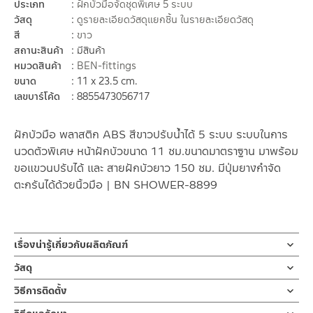
ประเภท
ฝักบัวมือจัดชุดพิเศษ 5 ระบบ
วัสดุ
ดูรายละเอียดวัสดุแยกชิ้น ในรายละเอียดวัสดุ
สี
ขาว
สถานะสินค้า
มีสินค้า
หมวดสินค้า
BEN-fittings
ขนาด
11 x 23.5 cm.
เลขบาร์โค้ด
8855473056717
ฝักบัวมือ พลาสติก ABS สีขาวปรับน้ำได้ 5 ระบบ ระบบในการ
นวดตัวพิเศษ หน้าฝักบัวขนาด 11 ซม.ขนาดมาตราฐาน มาพร้อม
ขอแขวนปรับได้ และ สายฝักบัวยาว 150 ซม. มีปุ่มยางกำจัด
ตะกรันได้ด้วยนิ้วมือ | BN SHOWER-8899
เรื่องน่ารู้เกี่ยวกับผลิตภัณฑ์
ชุดฝักบัวอาบน้ำ ฝักบัวมือแบบถือ ผลิตจาก ABS สีขาว หัวฝักบัว
วัสดุ
ออกแบบเป็น 5 ระบบ สายฝักบัว ขนาดความยาว 150 ซม. มาพร้อมขอ
ฝักบัวมือ
วิธีการติดตั้ง
แขวนกำแพง
ผลิตจากพลาสติก ABS
ข้อแนะนำในการติดตั้ง
สำหรับ การติดตั้ง ก๊อกน้ำ วาล์วเปิดปิดน้ำ