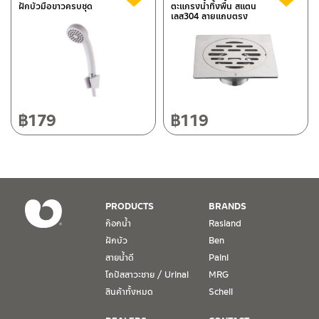
ฝักบัวมือขาวครบชุด
ตะแกรงน้ำทิ้งพื้น สแตน
เลส304 ลายแถบตรง
118/33 โครงการอรสิริน ม.8 ต.สันปูเลย อ.ดอยสะเก็ด เชียงใหม่
ติดต่อ ชาญไพบูลย์ / Contact Us
คลิกที่นี่
50220
โทร: 080-075-2626
วันและเวลาทำการ
วันจันทร์ – วันศุกร์ เวลา 8:30-17:30 น.
฿
179
฿
119
วันเสาร์ เวลา 8:30-15:00 น.
หยุดวันอาทิตย์ และวันหยุดนักขัตฤกษ์
เงื่อนไขการรับประกันสินค้า
PRODUCTS
BRANDS
1. การรับประกัน จะต้องมีหลักฐานการซื้อ หรือ ใบเสร็จ โดยทางบริษัทฯ
ก๊อกน้ำ
Rasland
ขอตรวจสอบโดยนับวันซื้อขายเป็นสำคัญ ทางบริษัทฯ ไม่สามารถให้
ฝักบัว
Ben
เงื่อนไขการรับประกันสินค้าได้ หากไม่มีเอกสารดังกล่าว
สายน้ำดี
Paini
โถปัสสาวะชาย / Urinal
MRG
2. การรับประกันสินค้า จะรับประกันฉพาะสินค้าที่อยู่ในสภาพการใช้งาน
ปกติ หากมีตำหนิ ชำรุด ร้าว ตกพื้น หรือสภาพภายนอกอยู่ในสภาพที่ใช้
สินค้าทั้งหมด
Schell
งานไม่ได้ ทางบริษัทฯ ถือว่าไม่อยู่ในเงื่อนไขการรับประกัน