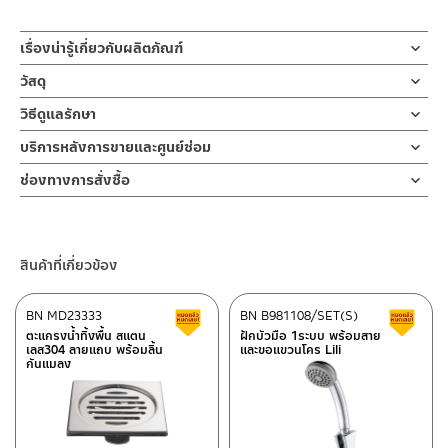
เรื่องน่ารู้เกี่ยวกับผลิตภัณฑ์
ตะแกรงน้ำทิ้งพื้น ตะแกรงกันกลิ่น ฝาปิดรูระบายน้ำ floor drain ผลิต
วัสดุ
จากสแตนเลส เกรด 304 ด้าน ขนาดท่อ 1.5 – 2 นิ้ว หน้าแปลน
ผลิตจาก แสตนเลส 304
วิธีดูแลรักษา
10×10ซม หรือ 4 นิ้วx4นิ้ว
คำแนะนำในการดูแลรักษาผลิตภัณฑ์
บริการหลังการขายและศูนย์ซ่อม
ตะแกรงน้ำทิ้งพื้น ตะแกรงกันกลิ่น floor drainแบบมีลิ้นกันแมลง ผลิต
1. ไม่ทำสินค้าให้เกิดความเสียหายอื่น ๆ นอกจากการใช้งานปกติ เช่นไม่
ช่องทางออนไลน์
จากสแตนเลส เกรด 304 ด้าน ช่วยกรองเศษผม เศษสบู่ หรือคราบ
ช่องทางการสั่งซื้อ
ทำตก ไม่งัดหรือโยกสินค้าแรงๆ
– Email: contact@charnpaiboon.com
สกปรกต่างๆ ไม่ไหลลงไปในท่อน้ำทิ้ง ซึ่งเป็นต้นเหตุของท่อระบายน้ำอุด
2. ทำความสะอาดสินค้าโดยการใช้ผ้านุ่มๆชุบน้ำหมาดๆแล้วเช็ดให้แห้ง
ร้านค้าตัวแทนจำหน่ายใกล้บ้านคุณ / Our Dealer
คลิกที่นี่
– LINE: @Rasland
ตัน ถ้วยดักกลิ่นด้านในจะมีน้ำขังอยู่ เพื่อป้องกันไม่ให้กลิ่นจากในท่อย้อน
3. ห้ามใช้สารเคมีที่มีฤทธิ์เป็นกรด ในการทำความสะอาด เนื่องจากผิว
กลับขึ้นมา
ของสินค้าจะเสียหายได้
ร้านค้าออนไลน์ของชาญไพบูลย์ / Charnpaiboon Online Store
สินค้าที่เกี่ยวข้อง
4. ห้ามใช้แปรง วัสดุแข็ง หยาบ ห้ามใช้ฝอยขัดทำความสะอาด ขัดหรือถู
– Shopee
บนตัวสินค้า ซึ่งจะสร้างความเสียหายให้เกิดขึ้นกับผิวของสินค้าได้
–
Lazada
BN MD23333
BN B981108/SET(S)
สินค้าลดราคา เคลียร์สต็อก
ส
–
ซื้อสินค้าชิ้นนี้บน Shopee
>>
คลิกที่นี่
<<
ตะแกรงน้ำทิ้งพื้น สแตน
ฝักบัวมือ 1ระบบ พร้อมสาย
เลส304 ลายแถบ พร้อมลิ้น
และขอแขวนโคร Lili
–
ซื้อสินค้าชิ้นนี้บน Lazada
>>
คลิกที่นี่
<<
กันแมลง
ติดต่อพนักงานขาย / Contact Sales Staff
ศูนย์บริการและอะไหล่ กรุงเทพฯ
โทร: 02-285-5795
LINE:
@charnpaiboon.sales
662/61-62 ถนน พระราม3 แขวงบางโพงพาง เขตยานนาวา กรุงเทพฯ