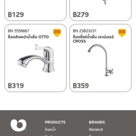
10120
โทร: 02-358-0080 / 080-075-8668 / 091-545-0556
฿
129
฿
279
ศูนย์บริการและอะไหล่
BN 5556667
เชียงใหม่
BN 23B23231
สินค้าลดราคา เคลียร์สต็อก
ส
ก็อกล้างหน้าน้ำเย็น OTTO
ก็อกซิ้งค์น้ำเย็น เคาน์เตอร์
CROSS
118/33 โครงการอรสิริน ม.8 ต.สันปูเลย อ.ดอยสะเก็ด เชียงใหม่
ติดต่อ ชาญไพบูลย์ / Contact Us
คลิกที่นี่
50220
โทร: 080-075-2626
วันและเวลาทำการ
วันจันทร์ – วันศุกร์ เวลา 8:30-17:30 น.
฿
319
฿
359
วันเสาร์ เวลา 8:30-15:00 น.
หยุดวันอาทิตย์ และวันหยุดนักขัตฤกษ์
เงื่อนไขการรับประกันสินค้า
PRODUCTS
BRANDS
1. การรับประกัน จะต้องมีหลักฐานการซื้อ หรือ ใบเสร็จ โดยทางบริษัทฯ
ก๊อกน้ำ
Rasland
ขอตรวจสอบโดยนับวันซื้อขายเป็นสำคัญ ทางบริษัทฯ ไม่สามารถให้