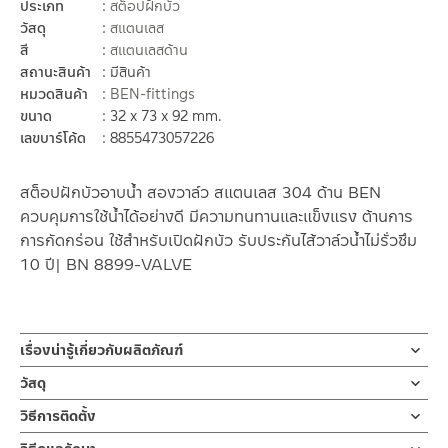
ประเภท
สต็อปฝักบัว
วัสดุ
สแตนเลส
สี
สแตนเลสด้าน
สถานะสินค้า
มีสินค้า
หมวดสินค้า
BEN-fittings
ขนาด
32 x 73 x 92 mm.
เลขบาร์โค้ด
8855473057226
สต็อปฝักบัวอาบน้ำ สองวาล์ว สแตนเลส 304 ด้าน BEN
ควบคุมการใช้น้ำได้อย่างดี มีความทนทานและแข็งแรง ต้านการ
การกัดกร่อน ใช้สำหรับเปิดฝักบัว รับประกันไส้วาล์วน้ำไม่รั่วซึม
10 ปี| BN 8899-VALVE
เรื่องน่ารู้เกี่ยวกับผลิตภัณฑ์
สต็อปฝักบัว วาล์วเปิด-ปิดน้ำ ก๊อกฝักบัว หรือวาล์วฝักบัวน้ำเย็น ผลิต
วัสดุ
จากสแตนเลส เกรด 304 ด้าน ก้านเปิด-ปิดแบบก้านปัด ขนาดมาตรา
สต็อปฝักบัว
วิธีการติดตั้ง
ฐาน สามารถใส่กับข้อต่อขนาด 1/2 ” ตามมาตราฐานสากล มาพร้อมฝา
ผลิตจากสแตนเลส เกรด 304
ครอบ รับประกันไส้วาล์ว 10 ปี
ข้อแนะนำในการติดตั้ง