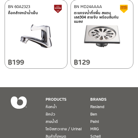
ศูนย์บริการและอะไหล่
BN 60A2323
เชียงใหม่
BN MD24AAAA
สินค้าปรับราคาลดลง
ส
ก็อกล้างหน้าน้ำเย็น
ตะแกรงน้ำทิ้งพื้น สแตน
เลส304 ลายจีบ พร้อมลิ้นกัน
118/33 โครงการอรสิริน ม.8 ต.สันปูเลย อ.ดอยสะเก็ด เชียงใหม่
แมลง
ติดต่อ ชาญไพบูลย์ / Contact Us
คลิกที่นี่
50220
โทร: 080-075-2626
วันและเวลาทำการ
วันจันทร์ – วันศุกร์ เวลา 8:30-17:30 น.
฿
199
฿
129
วันเสาร์ เวลา 8:30-15:00 น.
หยุดวันอาทิตย์ และวันหยุดนักขัตฤกษ์
เงื่อนไขการรับประกันสินค้า
PRODUCTS
BRANDS
1. การรับประกัน จะต้องมีหลักฐานการซื้อ หรือ ใบเสร็จ โดยทางบริษัทฯ
ก๊อกน้ำ
Rasland
ขอตรวจสอบโดยนับวันซื้อขายเป็นสำคัญ ทางบริษัทฯ ไม่สามารถให้
ฝักบัว
Ben
เงื่อนไขการรับประกันสินค้าได้ หากไม่มีเอกสารดังกล่าว
สายน้ำดี
Paini
โถปัสสาวะชาย / Urinal
MRG
2. การรับประกันสินค้า จะรับประกันฉพาะสินค้าที่อยู่ในสภาพการใช้งาน
ปกติ หากมีตำหนิ ชำรุด ร้าว ตกพื้น หรือสภาพภายนอกอยู่ในสภาพที่ใช้
สินค้าทั้งหมด
Schell