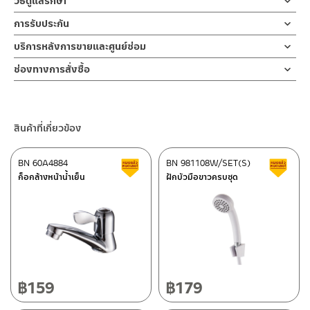
วิธีดูแลรักษา
คำแนะนำในการดูแลรักษาผลิตภัณฑ์
ก๊อกฝักบัว วาล์วเปิดฝักบัว ผลิตจากสแตนเลส เกรด 304 ด้าน ทนทาน
การรับประกัน
สำหรับการติดตั้งใหม่ ให้ไล่ฝุ่น เศษทราย เศษท่อ ออกจากท่อน้ำก่อนติด
1. ไม่ทำสินค้าให้เกิดความเสียหายอื่น ๆ นอกจากการใช้งานปกติ เช่นไม่
แข็งแรง ต้านการกัดกร่อนสูง และไม่ขึ้นสนิม ไม่เป็นรอยคราบน้ำ ใช้
ตั้งสินค้า โดยปล่อยน้ำให้ไหลออกจากท่อนาน 1 นาที เพื่อให้แรงน้ำพัดพา
รับประกันไส้วาล์ว ไม่รั่วซึม 10 ปี
บริการหลังการขายและศูนย์ซ่อม
ทำตก ไม่งัดหรือโยกสินค้าแรงๆ
สำหรับควบคุมการเปิด-ปิดน้ำ สำหรับน้ำเย็นติดตั้งแบบท่อเดียว ไปยัง
เศษละอองต่างๆ ออกจากท่อน้ำ มิเช่นนั้นสิ่งสกปรกจะเข้าไปภายในสินค้า
2. ทำความสะอาดสินค้าโดยการใช้ผ้านุ่มๆชุบน้ำหมาดๆแล้วเช็ดให้แห้ง
ช่องทางออนไลน์
ฝักบัวมือหรือฝักบัวอาบน้ำ การออกแบบ ที่มีมือจับเป็นทรงก้านปัด ให้
และสร้างความเสียหายได้ หากตรวจพบเศษละอองต่างๆในสินค้า จะไม่อยู่
ช่องทางการสั่งซื้อ
3. ห้ามใช้สารเคมีที่มีฤทธิ์เป็นกรด ในการทำความสะอาด เนื่องจากผิว
– Email: contact@charnpaiboon.com
ความรู้สึกร่วมสมัย ส่งเสริม ความรู้สึกที่สวยงามและหรูหราของก๊อกใน
ในเงื่อนไขการรับประกัน
ร้านค้าตัวแทนจำหน่ายใกล้บ้านคุณ / Our Dealer
คลิกที่นี่
ของสินค้าจะเสียหายได้
– LINE: @Rasland
ขณะเปิดน้ำให้ไหลผ่านฝักบัว ช่วยเพิ่มประสบการณ์การอาบน้ำได้อย่างดี
4. ห้ามใช้แปรง วัสดุแข็ง หยาบ ห้ามใช้ฝอยขัดทำความสะอาด ขัดหรือถู
เยี่ยม เพื่อเป็นการยืนยันความคงทนของวาล์วน้ำ จึงกล้ารับประกัน 10
ร้านค้าออนไลน์ของชาญไพบูลย์ / Charnpaiboon Online Store
บนตัวสินค้า ซึ่งจะสร้างความเสียหายให้เกิดขึ้นกับผิวของสินค้าได้
ปี เต็ม
สินค้าที่เกี่ยวข้อง
– Shopee
–
Lazada
BN 60A4884
BN 981108W/SET(S)
สินค้าลดราคา เคลียร์สต็อก
ส
–
ซื้อสินค้าชิ้นนี้บน Shopee
>>
คลิกที่นี่
<<
ก็อกล้างหน้าน้ำเย็น
ฝักบัวมือขาวครบชุด
–
ซื้อสินค้าชิ้นนี้บน Lazada
>>
คลิกที่นี่
<<
ติดต่อพนักงานขาย / Contact Sales Staff
ศูนย์บริการและอะไหล่ กรุงเทพฯ
โทร: 02-285-5795
LINE:
@charnpaiboon.sales
662/61-62 ถนน พระราม3 แขวงบางโพงพาง เขตยานนาวา กรุงเทพฯ
10120
โทร: 02-358-0080 / 080-075-8668 / 091-545-0556
฿
159
฿
179