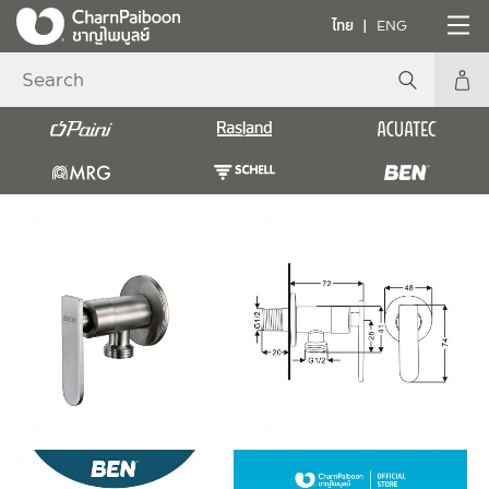
ไทย
ENG