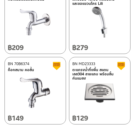
และขอแขวนโคร Lili
–
ซื้อสินค้าชิ้นนี้บน Lazada
>>
คลิกที่นี่
<<
ติดต่อพนักงานขาย / Contact Sales Staff
ศูนย์บริการและอะไหล่ กรุงเทพฯ
โทร: 02-285-5795
LINE:
@charnpaiboon.sales
662/61-62 ถนน พระราม3 แขวงบางโพงพาง เขตยานนาวา กรุงเทพฯ
10120
โทร: 02-358-0080 / 080-075-8668 / 091-545-0556
฿
209
฿
279
ศูนย์บริการและอะไหล่
BN 70B6374
เชียงใหม่
BN MD23333
สินค้าลดราคา เคลียร์สต็อก
ส
ก็อกสนาม คอสั้น
ตะแกรงน้ำทิ้งพื้น สแตน
เลส304 ลายแถบ พร้อมลิ้น
118/33 โครงการอรสิริน ม.8 ต.สันปูเลย อ.ดอยสะเก็ด เชียงใหม่
กันแมลง
ติดต่อ ชาญไพบูลย์ / Contact Us
คลิกที่นี่
50220
โทร: 080-075-2626
วันและเวลาทำการ
วันจันทร์ – วันศุกร์ เวลา 8:30-17:30 น.
฿
149
฿
129
วันเสาร์ เวลา 8:30-15:00 น.
หยุดวันอาทิตย์ และวันหยุดนักขัตฤกษ์