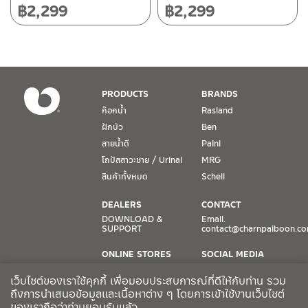
วันจันทร์ – วันศุกร์ เวลา 8:30-17:30 น.
฿
2,299
฿
2,299
วันเสาร์ เวลา 8:30-15:00 น.
หยุดวันอาทิตย์ และวันหยุดนักขัตฤกษ์
เงื่อนไขการรับประกันสินค้า
PRODUCTS
BRANDS
1. การรับประกัน จะต้องมีหลักฐานการซื้อ หรือ ใบเสร็จ โดยทางบริษัทฯ
ก๊อกน้ำ
Rasland
ขอตรวจสอบโดยนับวันซื้อขายเป็นสำคัญ ทางบริษัทฯ ไม่สามารถให้
ฝักบัว
Ben
เงื่อนไขการรับประกันสินค้าได้ หากไม่มีเอกสารดังกล่าว
สายน้ำดี
Paini
โถปัสสาวะชาย / Urinal
MRG
2. การรับประกันสินค้า จะรับประกันฉพาะสินค้าที่อยู่ในสภาพการใช้งาน
ปกติ หากมีตำหนิ ชำรุด ร้าว ตกพื้น หรือสภาพภายนอกอยู่ในสภาพที่ใช้
สินค้าทั้งหมด
Schell
งานไม่ได้ ทางบริษัทฯ ถือว่าไม่อยู่ในเงื่อนไขการรับประกัน
DEALERS
CONTACT
3. การรับประกันสินค้า จะรับประกันเฉพาะชิ้นส่วนที่แจ้ง เช่น ก๊อกน้ำ จะ
DOWNLOAD &
Email.
SUPPORT
contact@charnpaiboon.c
รับประกันเฉพาะวาล์วก๊อกน้ำไม่รั่วซึม ดังนั้นการรับประกันจะเป็นการ
เปลี่ยนเฉพาะชิ้นส่วนที่รับประกันนั้นๆ
ONLINE STORES
SOCIAL MEDIA
Lazada
TikTok
4. ในกรณีที่ทางบริษัทฯ ต้องชดเชยสินค้าชิ้นใหม่ให้ลูกค้า ทางบริษัทฯ จะ
เว็บไซต์ของเราใช้คุกกี้ เพื่อมอบประสบการณ์ที่ดีให้กับท่าน รวม
Shopee
Facebook
ไม่ได้จัดหาช่างในการติดตั้งใหม่ หรือจัดหาช่างในการรื้อถอนสินค้าที่เสีย
ถึงการนำเสนอข้อมูลและเนื้อหาต่าง ๆ โดยการเข้าใช้งานเว็บไซต์
ของเราถือว่าท่านยอมรับแล้ว
หายให้กับลูกค้า หากมีวัสดุอุปกรณ์ที่เกี่ยวเนื่องกับสินค้าของบริษัทฯ ที่มี