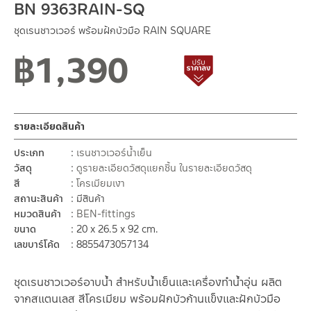
BN 9363RAIN-SQ
ชุดเรนชาวเวอร์ พร้อมฝักบัวมือ RAIN SQUARE
฿
1,390
สถานะสินค้าขายปกติ
สินค้าปรับราคาลดลง
รายละเอียดสินค้า
ประเภท
เรนชาวเวอร์น้ำเย็น
วัสดุ
ดูรายละเอียดวัสดุแยกชิ้น ในรายละเอียดวัสดุ
สี
โครเมียมเงา
สถานะสินค้า
มีสินค้า
หมวดสินค้า
BEN-fittings
ขนาด
20 x 26.5 x 92 cm.
เลขบาร์โค้ด
8855473057134
ชุดเรนชาวเวอร์อาบน้ำ สำหรับน้ำเย็นและเครื่องทำน้ำอุ่น ผลิต
จากสแตนเลส สีโครเมียม พร้อมฝักบัวก้านแข็งและฝักบัวมือ