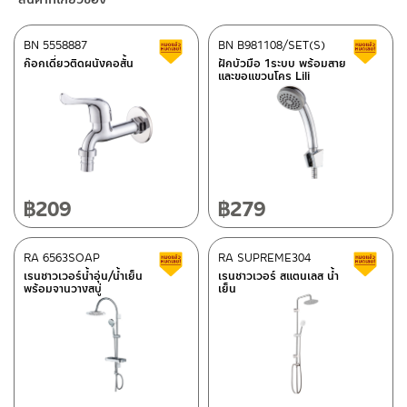
– Shopee
ด้านบน ออกแบบให้น้ำไหลตรง ขนาด 20 ซม. ครอบคลุมทั่วตัว มาพร้อม
–
Lazada
ตัวเปลี่ยนทิศทางน้ำ
ปุ่มยางกำจัดตะกรันที่อุดตันออกได้ง่าย เพียงใช้นิ้วถู ในขณะเปิดน้ำ และ
ผลิตจากทองเหลือง
BN 5558887
BN B981108/SET(S)
สินค้าลดราคา เคลียร์สต็อก
ส
ฝักบัวมือ 1 ระบบ ช่วยเพิ่มประสบการณ์การอาบน้ำเหมือนอาบน้ำสาย
–
ซื้อสินค้าชิ้นนี้บน Shopee
>>
คลิกที่นี่
<<
ก๊อกเดี่ยวติดผนังคอสั้น
ฝักบัวมือ 1ระบบ พร้อมสาย
ฝน และ ยังสามารถใช้ฝักบัวมือ ในการชำระล้างในจุดที่ต้องการ เพื่อ
และขอแขวนโคร Lili
–
ซื้อสินค้าชิ้นนี้บน Lazada
>>
คลิกที่นี่
<<
ขอแขวนบนราว
เป็นการยืนยันความคงทนของวาล์วเปลี่ยนทิศทางน้ำ จึงกล้ารับประกัน
ผลิตจากพลาสติก ABS
10 ปี เต็ม
ติดต่อพนักงานขาย / Contact Sales Staff
ศูนย์บริการและอะไหล่ กรุงเทพฯ
โทร: 02-285-5795
LINE:
@charnpaiboon.sales
662/61-62 ถนน พระราม3 แขวงบางโพงพาง เขตยานนาวา กรุงเทพฯ
10120
โทร: 02-358-0080 / 080-075-8668 / 091-545-0556
฿
209
฿
279
ศูนย์บริการและอะไหล่
RA 6563SOAP
เชียงใหม่
RA SUPREME304
สินค้าลดราคา เคลียร์สต็อก
ส
เรนชาวเวอร์น้ำอุ่น/น้ำเย็น
เรนชาวเวอร์ สแตนเลส น้ำ
พร้อมจานวางสบู่
เย็น
118/33 โครงการอรสิริน ม.8 ต.สันปูเลย อ.ดอยสะเก็ด เชียงใหม่
ติดต่อ ชาญไพบูลย์ / Contact Us
คลิกที่นี่
50220
โทร: 080-075-2626
วันและเวลาทำการ