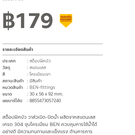
฿
179
สินค้าลดราคา เคลียร์สต็อก
รายละเอียดสินค้า
ประเภท
สต็อปฝักบัว
วัสดุ
สแตนเลส
สี
โครเมียมเงา
สถานะสินค้า
มีสินค้า
หมวดสินค้า
BEN-fittings
ขนาด
30 x 56 x 92 mm.
เลขบาร์โค้ด
8855473057240
สต็อปฝักบัว วาล์วเปิด-ปิดน้ำ ผลิตจากสแตนเลส
เกรด 304 ชุบโครเมี่ยม BEN ควบคุมการใช้น้ำได้
อย่างดี มีความทนทานและแข็งแรง ต้านการการ