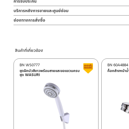
สมัย ส่งเสริม ความรู้สึกที่สวยงามและหรูหราของก๊อกในขณะเปิดน้ำให้ไ
การรับประกัน
สำหรับการติดตั้งใหม่ ให้ไล่ฝุ่น เศษทราย เศษท่อ ออกจากท่อน้ำก่อนติด
1. ไม่ทำสินค้าให้เกิดความเสียหายอื่น ๆ นอกจากการใช้งานปกติ เช่นไม
เป็นการยืนยันความคงทนของวาล์วน้ำ จึงกล้ารับประกัน 10 ปี เต็ม
เศษละอองต่างๆ ออกจากท่อน้ำ มิเช่นนั้นสิ่งสกปรกจะเข้าไปภายในสิน
รับประกันไส้วาล์ว ไม่รั่วซึม 10 ปี
บริการหลังการขายและศูนย์ซ่อม
2. ทำความสะอาดสินค้าโดยการใช้ผ้านุ่มๆชุบน้ำหมาดๆแล้วเช็ดให้แห้ง
อยู่ในเงื่อนไขการรับประกัน
3. ห้ามใช้สารเคมีที่มีฤทธิ์เป็นกรด ในการทำความสะอาด เนื่องจากผิวขอ
ช่องทางออนไลน์
ช่องทางการสั่งซื้อ
4. ห้ามใช้แปรง วัสดุแข็ง หยาบ ห้ามใช้ฝอยขัดทำความสะอาด ขัดหรือถู บ
– Email: contact@charnpaiboon.com
ร้านค้าตัวแทนจำหน่ายใกล้บ้านคุณ / Our Dealer
คลิกที่นี่
– LINE: @Rasland
ร้านค้าออนไลน์ของชาญไพบูลย์ / Charnpaiboon Online Store
– Shopee
สินค้าที่เกี่ยวข้อง
–
Lazada
–
ซื้อสินค้าชิ้นนี้บน Shopee
>>
คลิกที่นี่
<<
BN WS0777
BN 60A4884
สินค้าลดราคา เคลียร์ส
–
ซื้อสินค้าชิ้นนี้บน Lazada
>>
คลิกที่นี่
<<
ชุดฝักบัวสีขาวพร้อมสายและขอแขวนครบ
ก็อกล้างหน้าน้
ชุด WASURI
ติดต่อพนักงานขาย / Contact Sales Staff
ศูนย์บริการและอะไหล่ กรุงเทพฯ
โทร: 02-285-5795
LINE:
@charnpaiboon.sales
662/61-62 ถนน พระราม3 แขวงบางโพงพาง เขตยานนาวา กรุงเทพ
โทร: 02-358-0080 / 080-075-8668 / 091-545-0556
ศูนย์บริการและอะไหล่
เชียงใหม่