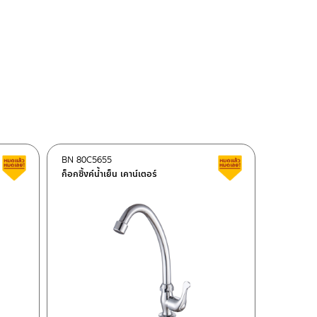
BN 80C5655
สินค้าลดราคา เคลียร์สต็อก
สินค้าลดราคา เคลี
ก็อกซิ้งค์น้ำเย็น เคาน์เตอร์