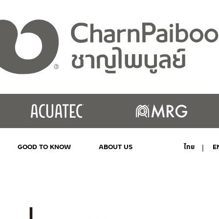
GOOD TO KNOW
ABOUT US
ไทย
E
MY ACCOUNT