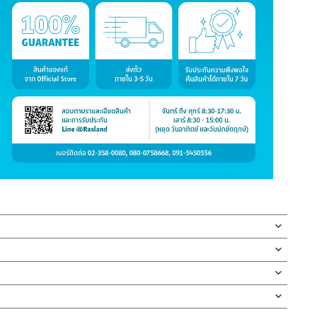
ผลิตจากสแตนเลส เกรด 304 ชุบโครเมี่ยม ก้านเปิด-ปิดแบบก้านปัด ขนาด
้อมฝาครอบ รับประกันไส้วาล์ว 10 ปี
 ทนทานแข็งแรง ต้านการกัดกร่อนสูง และไม่ขึ้นสนิม ใช้สำหรับควบคุม
ักบัวอาบน้ำ การออกแบบ ที่มีมือจับเป็นทรงก้านปัด ให้ความรู้สึกร่วม