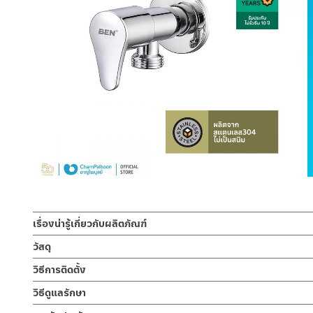
เรื่องน่ารู้เกี่ยวกับผลิตภัณฑ์
สต็อปฝักบัว วาล์วเปิด-ปิดน้ำ ก๊อกฝักบัว หรือวาล์วฝักบัวน้ำเย็น 
วัสดุ
มาตราฐาน สามารถใส่กับข้อต่อขนาด 1/2 ” ตามมาตราฐานสากล มาพร
สต็อปฝักบัว
วิธีการติดตั้ง
ผลิตจากสแตนเลส เกรด 304
ก๊อกฝักบัว วาล์วเปิดฝักบัว ผลิตจากสแตนเลส เกรด 304 ชุบโครเมี่ยม
ข้อแนะนำในการติดตั้ง
วิธีดูแลรักษา
การเปิด-ปิดน้ำ สำหรับน้ำเย็นติดตั้งแบบท่อเดียว ไปยังฝักบัวมือหรือฝ
คำแนะนำในการดูแลรักษาผลิตภัณฑ์