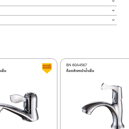
หลผ่านฝักบัว ช่วยเพิ่มประสบการณ์การอาบน้ำได้อย่างดีเยี่ยม เพื่อ
ตั้งสินค้า โดยปล่อยน้ำให้ไหลออกจากท่อนาน 1 นาที เพื่อให้แรงน้ำพัดพา
่ทำตก ไม่งัดหรือโยกสินค้าแรงๆ
ค้าและสร้างความเสียหายได้ หากตรวจพบเศษละอองต่างๆในสินค้า จะไม่
งสินค้าจะเสียหายได้
นตัวสินค้า ซึ่งจะสร้างความเสียหายให้เกิดขึ้นกับผิวของสินค้าได้
BN 60A4567
ต็อก
สินค้าลดราคา เคลียร์สต็อก
ำเย็น
ก็อกล้างหน้าน้ำเย็น
ฯ 10120