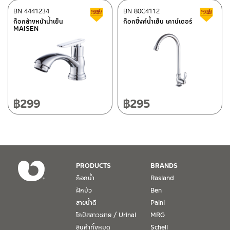
ศูนย์บริการและอะไหล่
BN 4441234
เชียงใหม่
BN 80C4112
สินค้าลดราคา เคลียร์สต็อก
ส
ก็อกล้างหน้าน้ำเย็น
ก็อกซิ้งค์น้ำเย็น เคาน์เตอร์
MAISEN
118/33 โครงการอรสิริน ม.8 ต.สันปูเลย อ.ดอยสะเก็ด เชียงใหม่
ติดต่อ ชาญไพบูลย์ / Contact Us
คลิกที่นี่
50220
โทร: 080-075-2626
วันและเวลาทำการ
วันจันทร์ – วันศุกร์ เวลา 8:30-17:30 น.
฿
299
฿
295
วันเสาร์ เวลา 8:30-15:00 น.
หยุดวันอาทิตย์ และวันหยุดนักขัตฤกษ์
เงื่อนไขการรับประกันสินค้า
PRODUCTS
BRANDS
1. การรับประกัน จะต้องมีหลักฐานการซื้อ หรือ ใบเสร็จ โดยทางบริษัทฯ
ก๊อกน้ำ
Rasland
ขอตรวจสอบโดยนับวันซื้อขายเป็นสำคัญ ทางบริษัทฯ ไม่สามารถให้
ฝักบัว
Ben
เงื่อนไขการรับประกันสินค้าได้ หากไม่มีเอกสารดังกล่าว
สายน้ำดี
Paini
โถปัสสาวะชาย / Urinal
MRG
2. การรับประกันสินค้า จะรับประกันฉพาะสินค้าที่อยู่ในสภาพการใช้งาน
ปกติ หากมีตำหนิ ชำรุด ร้าว ตกพื้น หรือสภาพภายนอกอยู่ในสภาพที่ใช้
สินค้าทั้งหมด
Schell