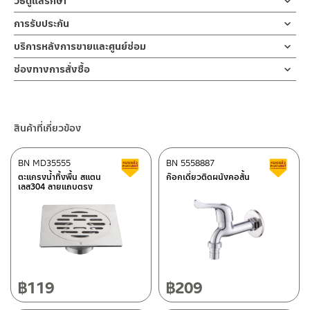
วิธีดูแลรักษา
คำแนะนำในการดูแลรักษาผลิตภัณฑ์
ก๊อกฝักบัว วาล์วเปิดฝักบัว ชุบโครเมี่ยม ใช้สำหรับควบคุมการเปิด-ปิด
การรับประกัน
สำหรับการติดตั้งใหม่ ให้ไล่ฝุ่น เศษทราย เศษท่อ ออกจากท่อน้ำก่อนติด
1. ไม่ทำสินค้าให้เกิดความเสียหายอื่น ๆ นอกจากการใช้งานปกติ เช่นไม่
น้ำ สำหรับน้ำเย็นติดตั้งแบบท่อเดียว ไปยังฝักบัวมือหรือฝักบัวอาบน้ำ
ตั้งสินค้า โดยปล่อยน้ำให้ไหลออกจากท่อนาน 1 นาที เพื่อให้แรงน้ำพัดพา
รับประกันไส้วาล์ว ไม่รั่วซึม 10 ปี
บริการหลังการขายและศูนย์ซ่อม
ทำตก ไม่งัดหรือโยกสินค้าแรงๆ
การออกแบบ ที่มีมือจับเป็นทรงก้านปัด ให้ความรู้สึกร่วมสมัย ส่งเสริม
เศษละอองต่างๆ ออกจากท่อน้ำ มิเช่นนั้นสิ่งสกปรกจะเข้าไปภายในสินค้า
2. ทำความสะอาดสินค้าโดยการใช้ผ้านุ่มๆชุบน้ำหมาดๆแล้วเช็ดให้แห้ง
ช่องทางออนไลน์
ความรู้สึกที่สวยงามและหรูหราของก๊อกในขณะเปิดน้ำให้ไหลผ่านฝักบัว
และสร้างความเสียหายได้ หากตรวจพบเศษละอองต่างๆในสินค้า จะไม่อยู่
ช่องทางการสั่งซื้อ
3. ห้ามใช้สารเคมีที่มีฤทธิ์เป็นกรด ในการทำความสะอาด เนื่องจากผิว
– Email: contact@charnpaiboon.com
ช่วยเพิ่มประสบการณ์การอาบน้ำได้อย่างดีเยี่ยม เพื่อเป็นการยืนยัน
ในเงื่อนไขการรับประกัน
ร้านค้าตัวแทนจำหน่ายใกล้บ้านคุณ / Our Dealer
คลิกที่นี่
ของสินค้าจะเสียหายได้
– LINE: @Rasland
ความคงทนของวาล์วน้ำ จึงกล้ารับประกัน 10 ปี เต็ม
4. ห้ามใช้แปรง วัสดุแข็ง หยาบ ห้ามใช้ฝอยขัดทำความสะอาด ขัดหรือถู
ร้านค้าออนไลน์ของชาญไพบูลย์ / Charnpaiboon Online Store
บนตัวสินค้า ซึ่งจะสร้างความเสียหายให้เกิดขึ้นกับผิวของสินค้าได้
สินค้าที่เกี่ยวข้อง
– Shopee
–
Lazada
BN MD35555
BN 5558887
สินค้าลดราคา เคลียร์สต็อก
ส
–
ซื้อสินค้าชิ้นนี้บน Shopee
>>
คลิกที่นี่
<<
ตะแกรงน้ำทิ้งพื้น สแตน
ก๊อกเดี่ยวติดผนังคอสั้น
เลส304 ลายแถบตรง
–
ซื้อสินค้าชิ้นนี้บน Lazada
>>
คลิกที่นี่
<<
ติดต่อพนักงานขาย / Contact Sales Staff
ศูนย์บริการและอะไหล่ กรุงเทพฯ
โทร: 02-285-5795
LINE:
@charnpaiboon.sales
662/61-62 ถนน พระราม3 แขวงบางโพงพาง เขตยานนาวา กรุงเทพฯ
10120
โทร: 02-358-0080 / 080-075-8668 / 091-545-0556
฿
119
฿
209