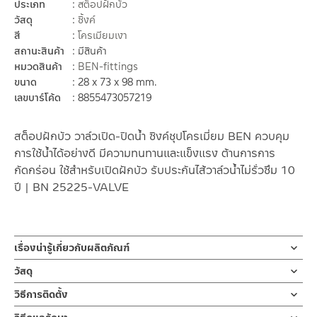
ประเภท
สต็อปฝักบัว
วัสดุ
ซิ้งค์
สี
โครเมียมเงา
สถานะสินค้า
มีสินค้า
หมวดสินค้า
BEN-fittings
ขนาด
28 x 73 x 98 mm.
เลขบาร์โค้ด
8855473057219
สต็อปฝักบัว วาล์วเปิด-ปิดน้ำ ซิงค์ชุปโครเมี่ยม BEN ควบคุม
การใช้น้ำได้อย่างดี มีความทนทานและแข็งแรง ต้านการการ
กัดกร่อน ใช้สำหรับเปิดฝักบัว รับประกันไส้วาล์วน้ำไม่รั่วซึม 10
ปี | BN 25225-VALVE
เรื่องน่ารู้เกี่ยวกับผลิตภัณฑ์
สต็อปฝักบัว วาล์วเปิด-ปิดน้ำ ก๊อกฝักบัว หรือวาล์วฝักบัวน้ำเย็น ชุบโค
วัสดุ
รเมี่ยม ก้านเปิด-ปิดแบบการปัด ขนาดมาตราฐาน สามารถใส่กับข้อต่อ
สต็อปฝักบัว
วิธีการติดตั้ง
ขนาด 1/2 ” ตามมาตราฐานสากล มาพร้อมฝาครอบ รับประกันไส้วาล์ว
ผลิตจากซิงค์
10 ปี
ข้อแนะนำในการติดตั้ง