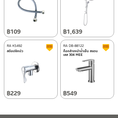
ติดต่อพนักงานขาย / Contact Sales Staff
ศูนย์บริการและอะไหล่ กรุงเทพฯ
โทร: 02-285-5795
LINE:
@charnpaiboon.sales
662/61-62 ถนน พระราม3 แขวงบางโพงพาง เขตยานนาวา กรุงเทพฯ
10120
โทร: 02-358-0080 / 080-075-8668 / 091-545-0556
฿
109
฿
1,639
ศูนย์บริการและอะไหล่
RA KS492
เชียงใหม่
RA DB-88122
สินค้าลดราคา เคลียร์สต็อก
ส
สต๊อปฝักบัว
ก็อกล้างหน้าน้ำเย็น สแตน
เลส 304 MEE
118/33 โครงการอรสิริน ม.8 ต.สันปูเลย อ.ดอยสะเก็ด เชียงใหม่
ติดต่อ ชาญไพบูลย์ / Contact Us
คลิกที่นี่
50220
โทร: 080-075-2626
วันและเวลาทำการ
วันจันทร์ – วันศุกร์ เวลา 8:30-17:30 น.
฿
229
฿
549
วันเสาร์ เวลา 8:30-15:00 น.
หยุดวันอาทิตย์ และวันหยุดนักขัตฤกษ์