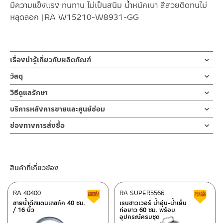
มีความแข็งแรง ทนทาน ไม่เป็นสนิม น้ำหนักเบา สีสวยติดทนไม่
หลุดลอก |RA W15210-W8931-GG
เรื่องน่ารู้เกี่ยวกับผลิตภัณฑ์
ชั้นวางของ หิ้งวางของ แบบชั้นเดียว ผลิตจากวัสดุอลูมิเนียม สี
วัสดุ
GUN GRAY หรือ เทานิกเกิ้ล
ผลิตจากอลูมิเนียม
วิธีดูแลรักษา
ออกแบบเข้ากับห้องน้ำได้ทุกสไตล์วัสดุอลูมิเนียมมีน้ำหนักเบา ทนทาน
มีความมีความแข็งแรง ทนทาน สีสวยติดทนไม่หลุดลอก ง่ายต่อการ
ไม่เป็นสนิม มาพร้อมชุดน๊อตยึด
คำแนะนำในการดูแลรักษาผลิตภัณฑ์
บริการหลังการขายและศูนย์ซ่อม
ทำความสะอาด น้ำหนักเบา
1. ไม่ทำสินค้าให้เกิดความเสียหายอื่น ๆ นอกจากการใช้งานปกติ เช่นไม่
ช่องทางออนไลน์
ชั้นวางของ หิ้งวางของ ที่เก็บของในห้องน้ำ แบบชั้นเดียว ขนาด 35.5 x
ช่องทางการสั่งซื้อ
ทำตก ไม่งัดหรือโยกสินค้าแรงๆ
– Email: contact@charnpaiboon.com
12 ซม.
2. ทำความสะอาดสินค้าโดยการใช้ผ้านุ่มๆชุบน้ำหมาดๆแล้วเช็ดให้แห้ง
ร้านค้าตัวแทนจำหน่ายใกล้บ้านคุณ / Our Dealer
คลิกที่นี่
– LINE: @Rasland
วัสดุอลูมิเนียม สี GUN GRAY หรือ เทานิกเกิ้ล มีความแข็งแรง ทนทาน
3. ห้ามใช้สารเคมีที่มีฤทธิ์เป็นกรด ในการทำความสะอาด เนื่องจากผิว
สีสวยติดทนไม่หลุดลอก
ของสินค้าจะเสียหายได้
ร้านค้าออนไลน์ของชาญไพบูลย์ / Charnpaiboon Online Store
น้ำหนักเบา ไม่เป็นสนิม ออกแบบมาสำหรับวางสิ่งของ และใช้ตกแต่งบ้าน
สินค้าที่เกี่ยวข้อง
4. ห้ามใช้แปรง วัสดุแข็ง หยาบ ห้ามใช้ฝอยขัดทำความสะอาด ขัดหรือถู
–
Shopee
ให้สวยงามดูทันสมัย
บนตัวสินค้า ซึ่งจะสร้างความเสียหายให้เกิดขึ้นกับผิวของสินค้าได้
–
Lazada
ช่วยเก็บของให้เป็นระเบียบ ส่วนยึดมีความแข็งแรง
RA 40400
RA SUPER5566
สินค้าลดราคา เคลียร์สต็อก
ส
–
ซื้อสินค้าชิ้นนี้บน Shopee
>>
คลิกที่นี่
<<
สายน้ำดีสแตนเลสถัก 40 ซม.
เรนชาวเวอร์ น้ำอุ่น-น้ำเย็น
/ 16 นิ้ว
ท่อยาว 60 ซม. พร้อม
–
ซื้อสินค้าชิ้นนี้บน Lazada
>>
คลิกที่นี่
<<
อุปกรณ์ครบชุด