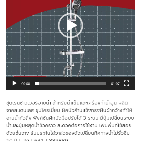
00:00
01:07
ชุดเรนชาวเวอร์อาบน้ำ สำหรับน้ำเย็นและเครื่องทำน้ำอุ่น ผลิต
จากสแตนเลส ชุบโครเมี่ยม ฝักบัวก้านแข็งทรงผืนผ้ากว้างทำให้
อาบน้ำทั่วถึง ฟังก์ชั่นฝักบัวมือปรับได้ 3 ระบบ มีปุ่มเปลี่ยนระบบ
น้ำและปุ่มหยุดน้ำชั่วคราว สะดวกต่อการใช้งาน เพิ่มพื้นที่ใช้สอย
ด้วยชั้นวาง รับประกันไส้วาล์วของตัวเปลี่ยนทิศทางน้ำไม่รั่วซึม
10 ปี | RA F631-F889889