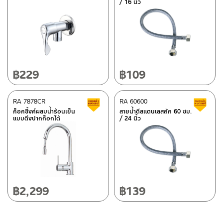
/ 16 นิ้ว
–
ซื้อสินค้าชิ้นนี้บน Lazada
>>
คลิกที่นี่
<<
ขอแขวนบนราว
แข็งแรง ไม่ขึ้นสนิม ส่งเสริม ความรู้สึกที่สวยงามและหรูหรา ของฝักบัว
ผลิต ABS
อาบน้ำ สายน้ำด้านบน ออกแบบให้น้ำไหลตรง ครอบคลุมทั่วตัว มาพร้อม
ติดต่อพนักงานขาย / Contact Sales Staff
ศูนย์บริการและอะไหล่ กรุงเทพฯ
ปุ่มยางกำจัดตะกรันที่อุดตันออกได้ง่าย เพียงใช้นิ้วถู ในขณะเปิดน้ำ และ
โทร: 02-285-5795
ฝักบัวมือ 3ระบบ เพียงใช้มือกดก็สามารรถเปลี่ยนระบบได้ตามความ
LINE:
@charnpaiboon.sales
662/61-62 ถนน พระราม3 แขวงบางโพงพาง เขตยานนาวา กรุงเทพฯ
ต้องการ ช่วยเพิ่มประสบการณ์การอาบน้ำเหมือนอาบน้ำสายฝน และ ยัง
10120
สามารถใช้ฝักบัวมือ ในการชำระล้างในจุดที่ต้องการ เพิ่มหิ้งวางของเพื่อ
โทร: 02-358-0080 / 080-075-8668 / 091-545-0556
฿
229
฿
109
ความเป็นระเบียบของแชมพูหรือสบู่โดยไม่ต้องเจาะเพิ่ม เพื่อเป็นการ
ยืนยันความคงทนของวาล์วเปลี่ยนทิศทางน้ำ จึงกล้ารับประกัน 10 ปี
เต็ม
ศูนย์บริการและอะไหล่
RA 7878CR
เชียงใหม่
RA 60600
สินค้าลดราคา เคลียร์สต็อก
ส
ก็อกซิ้งค์ผสมน้ำร้อนเย็น
สายน้ำดีสแตนเลสถัก 60 ซม.
แบบดึงปากก็อกได้
/ 24 นิ้ว
118/33 โครงการอรสิริน ม.8 ต.สันปูเลย อ.ดอยสะเก็ด เชียงใหม่
ติดต่อ ชาญไพบูลย์ / Contact Us
คลิกที่นี่
50220
โทร: 080-075-2626
วันและเวลาทำการ
วันจันทร์ – วันศุกร์ เวลา 8:30-17:30 น.
฿
2,299
฿
139
วันเสาร์ เวลา 8:30-15:00 น.
หยุดวันอาทิตย์ และวันหยุดนักขัตฤกษ์