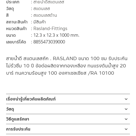
ประเภท
สายน้ำดีสแตนเลส
วัสดุ
สแตนเลส
สี
สแตนเลสด้าน
สถานะสินค้า
มีสินค้า
หมวดสินค้า
Rasland-Fittings
ขนาด
12.3 x 12.3 x 1000 mm.
เลขบาร์โค้ด
8855473039000
สายน้ำดี สแตนเลสถัก . RASLAND ขนาด 100 ซม รับประกัน
ไม่รั่วซึม 10 ปี ข้อต่อผลิตจากทองเหลือง ทนแรงดันน้ำสูง 20
บาร์ ทนความร้อนสูง 100 องศาเซลเซียส /RA 10100
เรื่องน่ารู้เกี่ยวกับผลิตภัณฑ์
สายน้ำดี สายน้ำดีสแตนเลสถัก ขนาด 100 ซม. / 39.37นิ้ว ผลิตจากส
วัสดุ
แตนเลส 304 ถัก ข้อต่อผลิตจากทองเหลืองขนาดมาตราฐาน สามารถ
ตัวสาย
วิธีดูแลรักษา
ใส่กับข้อต่อขนาด 1/2 ” ตามมาตราฐานสากล มาพร้อมประเก็นยาง 2
ผลิตจากสแตนเลส 304 ถัก
วง
คำแนะนำในการดูแลรักษาผลิตภัณฑ์
การรับประกัน
1. ไม่ทำสินค้าให้เกิดความเสียหายอื่น ๆ นอกจากการใช้งานปกติ เช่นไม่