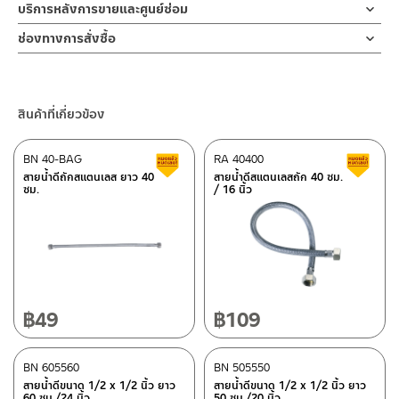
ข้อต่อ
รับประกันตัวไส้ด้านในสาย ไม่รั่วซึม 10 ปี
สายน้ำดี ใช้ต่อจากวาล์วเปิด-ปิดน้ำ ไปยังอุปกรณ์ต่างๆ เช่นเครื่อง
บริการหลังการขายและศูนย์ซ่อม
ทำตก ไม่งัดหรือโยกสินค้าแรงๆ
ผลิตจากทองเหลือง
สุขภัณฑ์ ก๊อกอ่างล้างหน้า ก๊อกซิ้งค์ล้างจาน เครื่องทำน้ำร้อน เครื่องทำ
2. ทำความสะอาดสินค้าโดยการใช้ผ้านุ่มๆชุบน้ำหมาดๆแล้วเช็ดให้แห้ง
ช่องทางออนไลน์
ช่องทางการสั่งซื้อ
น้ำอุ่น เครื่องซักผ้า ทนความร้อน ได้ถึง 100 องศา ทนแรงดันน้ำสูง ถึง
3. ห้ามใช้สารเคมีที่มีฤทธิ์เป็นกรด ในการทำความสะอาด เนื่องจากผิว
– Email: contact@charnpaiboon.com
ร้านค้าตัวแทนจำหน่ายใกล้บ้านคุณ / Our Dealer
คลิกที่นี่
20 บาร์ รับประกันสายไม่รั่ว 10 ปี
ของสินค้าจะเสียหายได้
– LINE: @Rasland
4. ห้ามใช้แปรง วัสดุแข็ง หยาบ ห้ามใช้ฝอยขัดทำความสะอาด ขัดหรือถู
ร้านค้าออนไลน์ของชาญไพบูลย์ / Charnpaiboon Online Store
บนตัวสินค้า ซึ่งจะสร้างความเสียหายให้เกิดขึ้นกับผิวของสินค้าได้
สินค้าที่เกี่ยวข้อง
– Shopee
–
Lazada
BN 40-BAG
RA 40400
สินค้าลดราคา เคลียร์สต็อก
ส
–
ซื้อสินค้าชิ้นนี้บน Shopee
>>
คลิกที่นี่
<<
สายน้ำดีถักสแตนเลส ยาว 40
สายน้ำดีสแตนเลสถัก 40 ซม.
ซม.
/ 16 นิ้ว
–
ซื้อสินค้าชิ้นนี้บน Lazada
>>
คลิกที่นี่
<<
ติดต่อพนักงานขาย / Contact Sales Staff
ศูนย์บริการและอะไหล่ กรุงเทพฯ
โทร: 02-285-5795
LINE:
@charnpaiboon.sales
662/61-62 ถนน พระราม3 แขวงบางโพงพาง เขตยานนาวา กรุงเทพฯ
10120
โทร: 02-358-0080 / 080-075-8668 / 091-545-0556
฿
49
฿
109
ศูนย์บริการและอะไหล่
BN 605560
เชียงใหม่
BN 505550
สายน้ำดีขนาด 1/2 x 1/2 นิ้ว ยาว
สายน้ำดีขนาด 1/2 x 1/2 นิ้ว ยาว
60 ซม./24 นิ้ว
50 ซม./20 นิ้ว