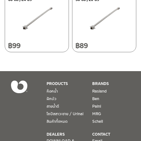
118/33 โครงการอรสิริน ม.8 ต.สันปูเลย อ.ดอยสะเก็ด เชียงใหม่
ติดต่อ ชาญไพบูลย์ / Contact Us
คลิกที่นี่
50220
โทร: 080-075-2626
วันและเวลาทำการ
วันจันทร์ – วันศุกร์ เวลา 8:30-17:30 น.
฿
99
฿
89
วันเสาร์ เวลา 8:30-15:00 น.
หยุดวันอาทิตย์ และวันหยุดนักขัตฤกษ์
เงื่อนไขการรับประกันสินค้า
PRODUCTS
BRANDS
1. การรับประกัน จะต้องมีหลักฐานการซื้อ หรือ ใบเสร็จ โดยทางบริษัทฯ
ก๊อกน้ำ
Rasland
ขอตรวจสอบโดยนับวันซื้อขายเป็นสำคัญ ทางบริษัทฯ ไม่สามารถให้
ฝักบัว
Ben
เงื่อนไขการรับประกันสินค้าได้ หากไม่มีเอกสารดังกล่าว
สายน้ำดี
Paini
โถปัสสาวะชาย / Urinal
MRG
2. การรับประกันสินค้า จะรับประกันฉพาะสินค้าที่อยู่ในสภาพการใช้งาน
ปกติ หากมีตำหนิ ชำรุด ร้าว ตกพื้น หรือสภาพภายนอกอยู่ในสภาพที่ใช้
สินค้าทั้งหมด
Schell
งานไม่ได้ ทางบริษัทฯ ถือว่าไม่อยู่ในเงื่อนไขการรับประกัน
DEALERS
CONTACT