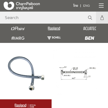
ไทย
ENG