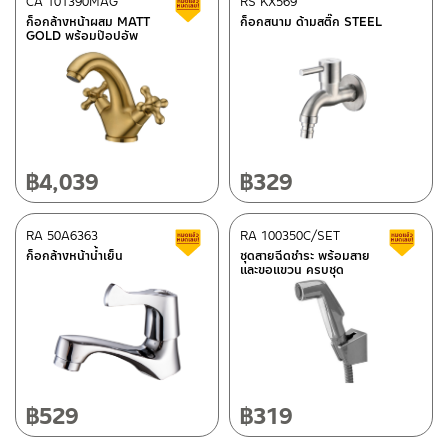
CA 101390MAG
RS KX569
สินค้าลดราคา เคลียร์สต็อก
–
ซื้อสินค้าชิ้นนี้บน Shopee
>>
คลิกที่นี่
<<
ก็อกล้างหน้าผสม MATT
ก็อกสนาม ด้ามสติ๊ก STEEL
GOLD พร้อมป๊อปอัพ
–
ซื้อสินค้าชิ้นนี้บน Lazada
>>
คลิกที่นี่
<<
ติดต่อพนักงานขาย / Contact Sales Staff
ศูนย์บริการและอะไหล่ กรุงเทพฯ
โทร: 02-285-5795
LINE:
@charnpaiboon.sales
662/61-62 ถนน พระราม3 แขวงบางโพงพาง เขตยานนาวา กรุงเทพฯ
10120
โทร: 02-358-0080 / 080-075-8668 / 091-545-0556
฿
4,039
฿
329
ศูนย์บริการและอะไหล่
RA 50A6363
เชียงใหม่
RA 100350C/SET
สินค้าลดราคา เคลียร์สต็อก
ส
ก็อกล้างหน้าน้ำเย็น
ชุดสายฉีดชำระ พร้อมสาย
และขอแขวน ครบชุด
118/33 โครงการอรสิริน ม.8 ต.สันปูเลย อ.ดอยสะเก็ด เชียงใหม่
ติดต่อ ชาญไพบูลย์ / Contact Us
คลิกที่นี่
50220
โทร: 080-075-2626
วันและเวลาทำการ
วันจันทร์ – วันศุกร์ เวลา 8:30-17:30 น.
฿
529
฿
319
วันเสาร์ เวลา 8:30-15:00 น.
หยุดวันอาทิตย์ และวันหยุดนักขัตฤกษ์