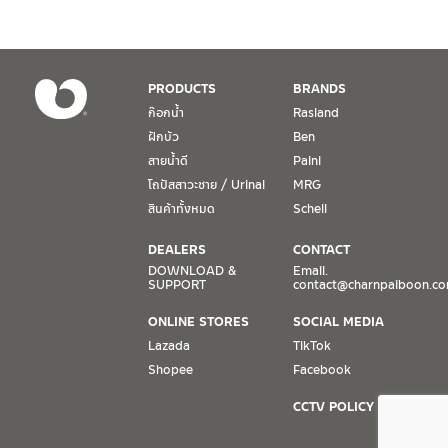
เงื่อนไขการรับประกันสินค้า
PRODUCTS
BRANDS
1. การรับประกัน จะต้องมีหลักฐานการซื้อ หรือ ใบเสร็จ โดยทางบริษัทฯ
ก๊อกน้ำ
Rasland
ขอตรวจสอบโดยนับวันซื้อขายเป็นสำคัญ ทางบริษัทฯ ไม่สามารถให้
ฝักบัว
Ben
เงื่อนไขการรับประกันสินค้าได้ หากไม่มีเอกสารดังกล่าว
สายน้ำดี
Paini
โถปัสสาวะชาย / Urinal
MRG
2. การรับประกันสินค้า จะรับประกันฉพาะสินค้าที่อยู่ในสภาพการใช้งาน
ปกติ หากมีตำหนิ ชำรุด ร้าว ตกพื้น หรือสภาพภายนอกอยู่ในสภาพที่ใช้
สินค้าทั้งหมด
Schell
งานไม่ได้ ทางบริษัทฯ ถือว่าไม่อยู่ในเงื่อนไขการรับประกัน
DEALERS
CONTACT
3. การรับประกันสินค้า จะรับประกันเฉพาะชิ้นส่วนที่แจ้ง เช่น ก๊อกน้ำ จะ
DOWNLOAD &
Email.
SUPPORT
contact@charnpaiboon.c
รับประกันเฉพาะวาล์วก๊อกน้ำไม่รั่วซึม ดังนั้นการรับประกันจะเป็นการ
เปลี่ยนเฉพาะชิ้นส่วนที่รับประกันนั้นๆ
ONLINE STORES
SOCIAL MEDIA
Lazada
TikTok
4. ในกรณีที่ทางบริษัทฯ ต้องชดเชยสินค้าชิ้นใหม่ให้ลูกค้า ทางบริษัทฯ จะ
Shopee
Facebook
ไม่ได้จัดหาช่างในการติดตั้งใหม่ หรือจัดหาช่างในการรื้อถอนสินค้าที่เสีย
หายให้กับลูกค้า หากมีวัสดุอุปกรณ์ที่เกี่ยวเนื่องกับสินค้าของบริษัทฯ ที่มี
CCTV POLICY
ผลกระทบกับการติดตั้งใหม่ หรือเกิดจากการรื้อถอนสินค้าที่เสียหาย ทา
งบริษัทฯ จะไม่รับผิดชอบถึงค่าใช้จ่าย หรือชดเชยวัสดุอุปกรณ์ที่เกี่ยว