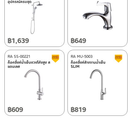
อุปกรณ์ครบชุด
ติดต่อพนักงานขาย / Contact Sales Staff
ศูนย์บริการและอะไหล่ กรุงเทพฯ
โทร: 02-285-5795
LINE:
@charnpaiboon.sales
662/61-62 ถนน พระราม3 แขวงบางโพงพาง เขตยานนาวา กรุงเทพฯ
10120
โทร: 02-358-0080 / 080-075-8668 / 091-545-0556
฿
1,639
฿
649
ศูนย์บริการและอะไหล่
RA SS-00221
เชียงใหม่
RA MU-5003
สินค้าลดราคา เคลียร์สต็อก
ส
ก็อกซิ้งค์น้ำเย็นงวงโค้งสูง ส
ก็อกซิ้งค์ล้างจานน้ำเย็น
แตนเลส
SLIM
118/33 โครงการอรสิริน ม.8 ต.สันปูเลย อ.ดอยสะเก็ด เชียงใหม่
ติดต่อ ชาญไพบูลย์ / Contact Us
คลิกที่นี่
50220
โทร: 080-075-2626
วันและเวลาทำการ
วันจันทร์ – วันศุกร์ เวลา 8:30-17:30 น.
฿
609
฿
819
วันเสาร์ เวลา 8:30-15:00 น.
หยุดวันอาทิตย์ และวันหยุดนักขัตฤกษ์