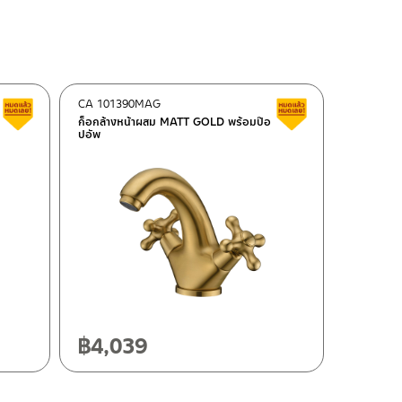
CA 101390MAG
สินค้าลดราคา เคลียร์สต็อก
สินค้าลดราคา เคลี
ก็อกล้างหน้าผสม MATT GOLD พร้อมป๊อ
ปอัพ
฿
4,039