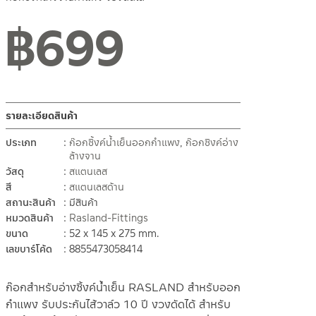
฿
699
รายละเอียดสินค้า
ประเภท
ก๊อกซิ้งค์น้ำเย็นออกกำแพง
,
ก๊อกซิงค์อ่าง
ล้างจาน
วัสดุ
สแตนเลส
สี
สแตนเลสด้าน
สถานะสินค้า
มีสินค้า
หมวดสินค้า
Rasland-Fittings
ขนาด
52 x 145 x 275 mm.
เลขบาร์โค้ด
8855473058414
ก๊อกสำหรับอ่างซิ้งค์น้ำเย็น RASLAND สำหรับออก
กำแพง รับประกันไส้วาล์ว 10 ปี งวงดัดได้ สำหรับ