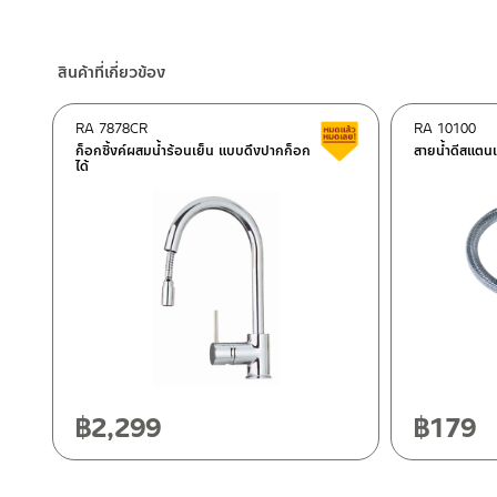
ร้านค้าออนไลน์ของชาญไพบูลย์ / Charnpaiboon Online Store
– Shopee
สินค้าที่เกี่ยวข้อง
–
Lazada
–
ซื้อสินค้าชิ้นนี้บน Shopee
>>
คลิกที่นี่
<<
RA 7878CR
RA 10100
สินค้าลดราคา เคลียร์ส
–
ซื้อสินค้าชิ้นนี้บน Lazada
>>
คลิกที่นี่
<<
ก็อกซิ้งค์ผสมน้ำร้อนเย็น แบบดึงปากก็อก
สายน้ำดีสแตนเ
ได้
ติดต่อพนักงานขาย / Contact Sales Staff
ศูนย์บริการและอะไหล่ กรุงเทพฯ
โทร: 02-285-5795
LINE:
@charnpaiboon.sales
662/61-62 ถนน พระราม3 แขวงบางโพงพาง เขตยานนาวา กรุงเทพ
โทร: 02-358-0080 / 080-075-8668 / 091-545-0556
ศูนย์บริการและอะไหล่
เชียงใหม่
118/33 โครงการอรสิริน ม.8 ต.สันปูเลย อ.ดอยสะเก็ด เชียงใหม่ 502
โทร: 080-075-2626
฿
2,299
฿
179
ติดต่อ ชาญไพบูลย์ / Contact Us
คลิกที่นี่
วันและเวลาทำการ