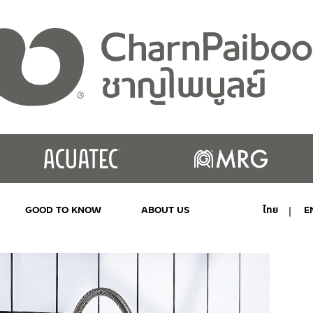
GOOD TO KNOW
ABOUT US
ไทย
E
MY ACCOUNT