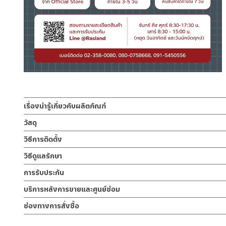
เรื่องน่ารู้เกี่ยวกับผลิตภัณฑ์
ก๊อกซิ้งค์น้ำเย็น ล้างจาน ผลิตจากสแตนเลส เกรด 304 แบบติดตั้
วัสดุ
อิสระ ปากก๊อกสามารถปรับสเปรย์ได้ 2 ระบบ คือระบบฉีดชำระคราบและร
ตัวก๊อกน้ำ
วิธีการติดตั้ง
ก๊อกเป็นเกลียวทองเหลืองคุณภาพดี รับประกันวาล์วน้ำไม่รั่วซึม 10 ป
ผลิตจากสแตนเลส 304 เกรด 304
ข้อแนะนำในการติดตั้ง
สำหรับ การติดตั้ง ก๊อกน้ำ วาล์วเปิดปิดน้ำ ฝั
วิธีดูแลรักษา
ก็อกซิ้งค์ล้างจาน ทรงโค้ง แบบติดตั้งกำแพง ผลิตจากสแตนเลส เกรด 3
สำหรับการติดตั้งใหม่ ให้ไล่ฝุ่น เศษทราย เศษท่อ ออกจากท่อน้ำก่อนติด
คำแนะนำในการดูแลรักษาผลิตภัณฑ์
คราบน้ำ ออกแบบงวงก๊อกให้เป็นทรงโค้งสูง คอก๊อกน้ำสามารถปรับดัด
การรับประกัน
พาเศษละอองต่างๆ ออกจากท่อน้ำ มิเช่นนั้นสิ่งสกปรกจะเข้าไปภายใน
1. ไม่ทำสินค้าให้เกิดความเสียหายอื่น ๆ นอกจากการใช้งานปกติ เช่นไม
ขจัดคราบได้ง่าย และแบบน้ำฝอยนุ่ม เพื่อการล้างไม่ให้กระเด็น สามารถใช
ไม่อยู่ในเงื่อนไขการรับประกัน
รับประกันไส้วาล์ว ไม่รั่วซึม 10 ปี
บริการหลังการขายและศูนย์ซ่อม
2. ทำความสะอาดสินค้าโดยการใช้ผ้านุ่มๆชุบน้ำหมาดๆแล้วเช็ดให้แห้ง
สะดวกต่อการใช้งานในห้องครัว เพื่อการล้างสิ่งของหรือภาชนะเป็นเรื่
3. ห้ามใช้สารเคมีที่มีฤทธิ์เป็นกรด ในการทำความสะอาด เนื่องจากผิวขอ
ช่องทางออนไลน์
ใหม่ เป็นแกนทองเหลือง แข็งแรงทนทาน ใช้เพียงมือหมุนล็อค เพื่อเป็
ช่องทางการสั่งซื้อ
4. ห้ามใช้แปรง วัสดุแข็ง หยาบ ห้ามใช้ฝอยขัดทำความสะอาด ขัดหรือถู บ
– Email: contact@charnpaiboon.com
ร้านค้าตัวแทนจำหน่ายใกล้บ้านคุณ / Our Dealer
คลิกที่นี่
– LINE: @Rasland