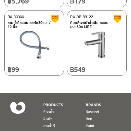
฿
5,769
฿
179
ศูนย์บริการและอะไหล่
RA 30300
เชียงใหม่
RA DB-88122
สินค้าลดราคา เคลียร์สต็อก
ส
สายน้ำดีสแตนเลสถัก30ซม. /
ก็อกล้างหน้าน้ำเย็น สแตน
12 นิ้ว
เลส 304 MEE
118/33 โครงการอรสิริน ม.8 ต.สันปูเลย อ.ดอยสะเก็ด เชียงใหม่
ติดต่อ ชาญไพบูลย์ / Contact Us
คลิกที่นี่
50220
โทร: 080-075-2626
วันและเวลาทำการ
วันจันทร์ – วันศุกร์ เวลา 8:30-17:30 น.
฿
99
฿
549
วันเสาร์ เวลา 8:30-15:00 น.
หยุดวันอาทิตย์ และวันหยุดนักขัตฤกษ์
เงื่อนไขการรับประกันสินค้า
PRODUCTS
BRANDS
1. การรับประกัน จะต้องมีหลักฐานการซื้อ หรือ ใบเสร็จ โดยทางบริษัทฯ
ก๊อกน้ำ
Rasland
ขอตรวจสอบโดยนับวันซื้อขายเป็นสำคัญ ทางบริษัทฯ ไม่สามารถให้
ฝักบัว
Ben
เงื่อนไขการรับประกันสินค้าได้ หากไม่มีเอกสารดังกล่าว
สายน้ำดี
Paini