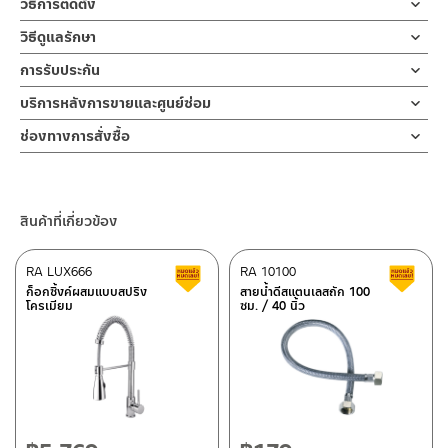
วิธีการติดตั้ง
ตัวล็อกใต้ก๊อกเป็นเกลียวทองเหลืองคุณภาพดี รับประกันวาล์วน้ำไม่
ผลิตจากสแตนเลส เกรด 304 ทนทานแข็งแรง ต้านการกัดกร่อนสูง และ
รั่วซึม 10 ปี
ข้อแนะนำในการติดตั้ง
สำหรับ การติดตั้ง ก๊อกน้ำ วาล์วเปิดปิดน้ำ
วิธีดูแลรักษา
ไม่ขึ้นสนิม
ฝักบัว และ ชุดสายฉีดชำระ
คำแนะนำในการดูแลรักษาผลิตภัณฑ์
ก๊อกน้ำล้างหน้า ก๊อกน้ำล้างมือแบบน้ำเย็น ผลิตจากวัสดุสแตนเลสด้าน มี
การรับประกัน
สำหรับการติดตั้งใหม่ ให้ไล่ฝุ่น เศษทราย เศษท่อ ออกจากท่อน้ำก่อนติด
ตัวล็อก
1. ไม่ทำสินค้าให้เกิดความเสียหายอื่น ๆ นอกจากการใช้งานปกติ เช่นไม่
ความทนทานและแข็งแรง ไม่ขึ้นสนิม ตัวก๊อกออกแบบให้ปากก๊อกทำ
ตั้งสินค้า โดยปล่อยน้ำให้ไหลออกจากท่อนาน 1 นาที
รับประกันไส้วาล์วก๊อกน้ำไม่รั่วซึม 10 ปี
ทองเหลืองคุณภาพดี แข็งแรง
บริการหลังการขายและศูนย์ซ่อม
ทำตก ไม่งัดหรือโยกสินค้าแรงๆ
องศาการปล่อยได้อย่างเหมาะสม สะดวกต่อการชำระล้าง ใช้งานง่ายด้วย
เพื่อให้แรงน้ำพัดพาเศษละอองต่างๆ ออกจากท่อน้ำ มิเช่นนั้นสิ่งสกปรก
2. ทำความสะอาดสินค้าโดยการใช้ผ้านุ่มๆชุบน้ำหมาดๆแล้วเช็ดให้แห้ง
ช่องทางออนไลน์
มือจับ เปิด-ปิดน้ำ สะดวกแบบก้านโยก การติดตั้งก็ง่ายด้วยตัวล็อกฐาน
จะเข้าไปภายในสินค้าและสร้างความเสียหายได้
ช่องทางการสั่งซื้อ
3. ห้ามใช้สารเคมีที่มีฤทธิ์เป็นกรด ในการทำความสะอาด เนื่องจากผิว
– Email: contact@charnpaiboon.com
ก๊อกทองเหลืองที่แข็งแรงทนทาน ใช้เพียงมือหมุนล็อค เพื่อเป็นการ
หากตรวจพบเศษละอองต่างๆในสินค้า จะไม่อยู่ในเงื่อนไขการรับประกัน
ร้านค้าตัวแทนจำหน่ายใกล้บ้านคุณ / Our Dealer
คลิกที่นี่
ของสินค้าจะเสียหายได้
– LINE: @Rasland
ยืนยันความคงทนของวาล์วน้ำ จึงกล้ารับประกัน 10 ปี เต็ม
4. ห้ามใช้แปรง วัสดุแข็ง หยาบ ห้ามใช้ฝอยขัดทำความสะอาด ขัดหรือถู
ร้านค้าออนไลน์ของชาญไพบูลย์ / Charnpaiboon Online Store
บนตัวสินค้า ซึ่งจะสร้างความเสียหายให้เกิดขึ้นกับผิวของสินค้าได้
สินค้าที่เกี่ยวข้อง
– Shopee
–
Lazada
RA LUX666
RA 10100
สินค้าลดราคา เคลียร์สต็อก
ส
–
ซื้อสินค้าชิ้นนี้บน Shopee
>>
คลิกที่นี่
<<
ก็อกซิ้งค์ผสมแบบสปริง
สายน้ำดีสแตนเลสถัก 100
โครเมียม
ซม. / 40 นิ้ว
–
ซื้อสินค้าชิ้นนี้บน Lazada
>>
คลิกที่นี่
<<
ติดต่อพนักงานขาย / Contact Sales Staff
ศูนย์บริการและอะไหล่ กรุงเทพฯ
โทร: 02-285-5795
LINE:
@charnpaiboon.sales
662/61-62 ถนน พระราม3 แขวงบางโพงพาง เขตยานนาวา กรุงเทพฯ
10120
โทร: 02-358-0080 / 080-075-8668 / 091-545-0556