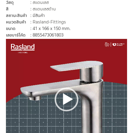
วัสดุ
สแตนเลส
สี
สแตนเลสด้าน
สถานะสินค้า
มีสินค้า
หมวดสินค้า
Rasland-Fittings
ขนาด
41 x 166 x 150 mm.
เลขบาร์โค้ด
8855473061803
ตัว
เล่น
ไฟล์
วิดีโอ