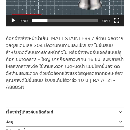
00:00
00:17
ก๊อกอ่างล้างหน้าน้ำเย็น MATT STAINLESS / สีด้าน ผลิตจาก
วัสดุสแตนเลส 304 มีความทนทานและแข็งแรง ไม่ขึ้นสนิม
สำหรับติดตั้งบนอ่างล้างหน้าทั่วไป หรืออ่างเฟอร์นิเจอร์แบบมีรู
ก๊อก ขนาดกลาง – ใหญ่ ปากก๊อกยาวพิเศษ 16 ซม. ระยะสายน้ำ
ไหลลงกลางสะดือ ใช้งานสะดวก เปิด-ปิดน้ำ แบบโยกขึ้นลง ติด
ตั้งง่ายและสะดวก ด้วยตัวล็อกแข็งแรงวัสดุผลิตจากทองเหลือง
คุณภาพดีไม่ขึ้นสนิม รับประกันไส้วาล์ว 10 ปี | RA A121-
A888SN
เรื่องน่ารู้เกี่ยวกับผลิตภัณฑ์
ก๊อกน้ำ ก๊อกน้ำอ่างล้างหน้า ก๊อกอ่างล้างมือ น้ำเย็น ผลิตจากสแตน
วัสดุ
เลส เกรด 304 สี ด้าน ก้านเปิด-ปิดแบบโยก
ตัวก๊อกน้ำ