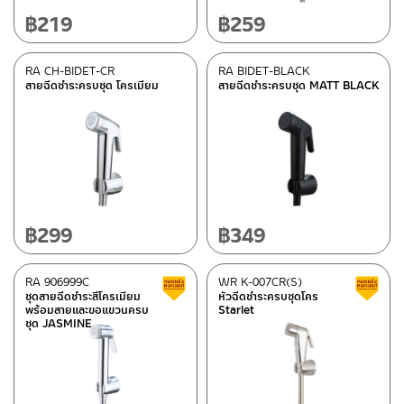
฿
219
฿
259
RA CH-BIDET-CR
RA BIDET-BLACK
สายฉีดชำระครบชุด โครเมียม
สายฉีดชำระครบชุด MATT BLACK
฿
299
฿
349
RA 906999C
WR K-007CR(S)
สินค้าลดราคา เคลียร์สต็อก
ชุดสายฉีดชำระสีโครเมียม
หัวฉีดชำระครบชุดโคร
พร้อมสายและขอแขวนครบ
Starlet
ชุด JASMINE