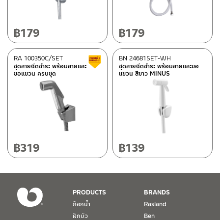
฿
179
฿
179
RA 100350C/SET
BN 24681SET-WH
สินค้าลดราคา เคลียร์สต็อก
ชุดสายฉีดชำระ พร้อมสายและ
ชุดสายฉีดชำระ พร้อมสายและขอ
ขอแขวน ครบชุด
แขวน สีขาว MINUS
฿
319
฿
139
PRODUCTS
BRANDS
ก๊อกน้ำ
Rasland
ฝักบัว
Ben