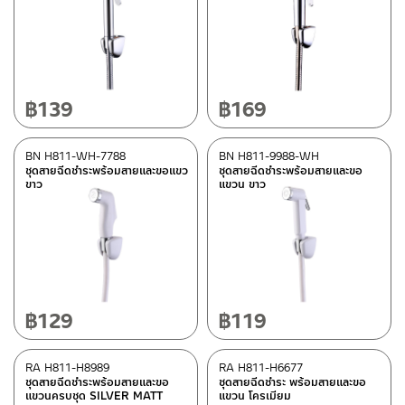
วัสดุ
ดูรายละเอียดวัสดุแยกชิ้น ในรายละเอียดวัสดุ
(29)
พลาสติก ABS
(9)
฿
139
฿
169
BN H811-WH-7788
BN H811-9988-WH
สี
ชุดสายฉีดชำระพร้อมสายและขอแขว
ชุดสายฉีดชำระพร้อมสายและขอ
ขาว
แขวน ขาว
SILVER MATT
(1)
โครเมียมเงา
(23)
ดำ
(3)
นิกเกิ้ลเทา
(1)
ขาว
(10)
฿
129
฿
119
หมวดสินค้า
RA H811-H8989
RA H811-H6677
ชุดสายฉีดชำระพร้อมสายและขอ
ชุดสายฉีดชำระ พร้อมสายและขอ
BEN-fittings
(11)
แขวนครบชุด SILVER MATT
แขวน โครเมียม