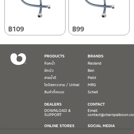
฿
109
฿
99
PRODUCTS
BRANDS
ก๊อกน้ำ
Rasland
ฝักบัว
Ben
สายน้ำดี
Paini
โถปัสสาวะชาย / Urinal
MRG
สินค้าทั้งหมด
Schell
DEALERS
CONTACT
DOWNLOAD &
Email.
SUPPORT
contact@charnpaiboon.c
ONLINE STORES
SOCIAL MEDIA
Lazada
TikTok