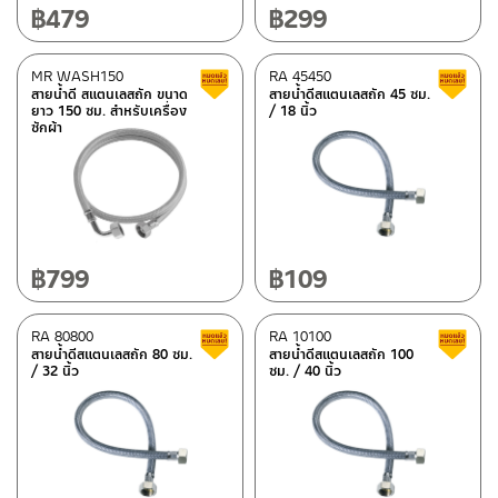
฿
479
฿
299
MR WASH150
RA 45450
สินค้าลดราคา เคลียร์สต็อก
สายน้ำดี สแตนเลสถัก ขนาด
สายน้ำดีสแตนเลสถัก 45 ซม.
ยาว 150 ซม. สำหรับเครื่อง
/ 18 นิ้ว
ซักผ้า
฿
799
฿
109
RA 80800
RA 10100
สินค้าลดราคา เคลียร์สต็อก
สายน้ำดีสแตนเลสถัก 80 ซม.
สายน้ำดีสแตนเลสถัก 100
/ 32 นิ้ว
ซม. / 40 นิ้ว