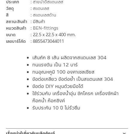
ประเภท
สายน้ำดีสแตนเลส
วัสดุ
สแตนเลส
สี
สแตนเลสด้าน
สถานะสินค้า
มีสินค้า
หมวดสินค้า
BEN-fittings
ขนาด
22.5 x 22.5 x 400 mm.
เลขบาร์โค้ด
8855473044011
เส้นถัก 8 เส้น ผลิตจากสแตนเลส 304
ทนแรงดัน เป็น 12 บาร์
ทนอุณหภูมิ 100 องศาเซลเซียส
ข้อต่อเกลียว ข้อต่อย้ำ เป็นสแตนเลส 304
ข้อต่อ DIY หมุนด้วยมือได้
ใช้ร่วมกับ เครื่องน้ำอุ่น ชักโครก เครื่องซักผ้า
ก๊อกน้ำ ก๊อกซิงค์
รับประกัน 10 ปี ไม่รั่วซึม
เรื่องน่ารู้เกี่ยวกับผลิตภัณฑ์