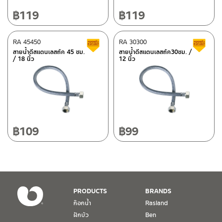
10120
โทร: 02-358-0080 / 080-075-8668 / 091-545-0556
฿
119
฿
119
ศูนย์บริการและอะไหล่
RA 45450
เชียงใหม่
RA 30300
สินค้าลดราคา เคลียร์สต็อก
ส
สายน้ำดีสแตนเลสถัก 45 ซม.
สายน้ำดีสแตนเลสถัก30ซม. /
/ 18 นิ้ว
12 นิ้ว
118/33 โครงการอรสิริน ม.8 ต.สันปูเลย อ.ดอยสะเก็ด เชียงใหม่
ติดต่อ ชาญไพบูลย์ / Contact Us
คลิกที่นี่
50220
โทร: 080-075-2626
วันและเวลาทำการ
วันจันทร์ – วันศุกร์ เวลา 8:30-17:30 น.
฿
109
฿
99
วันเสาร์ เวลา 8:30-15:00 น.
หยุดวันอาทิตย์ และวันหยุดนักขัตฤกษ์
เงื่อนไขการรับประกันสินค้า
PRODUCTS
BRANDS
1. การรับประกัน จะต้องมีหลักฐานการซื้อ หรือ ใบเสร็จ โดยทางบริษัทฯ
ก๊อกน้ำ
Rasland
ขอตรวจสอบโดยนับวันซื้อขายเป็นสำคัญ ทางบริษัทฯ ไม่สามารถให้
ฝักบัว
Ben
เงื่อนไขการรับประกันสินค้าได้ หากไม่มีเอกสารดังกล่าว