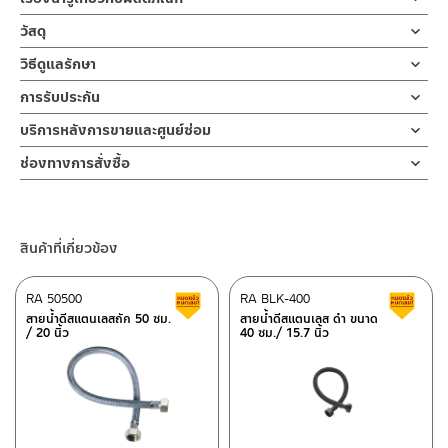
สายน้ำดี สายน้ำดีสแตนเลสถัก ขนาด 40 ซม. / 15.74 นิ้ว ผลิตจากส
วัสดุ
แตนเลส 304 ถัก ข้อต่อผลิตจากสแตนเลสเกรด 304 ขนาดมาตราฐาน
ตัวสาย
วิธีดูแลรักษา
สามารถใส่กับข้อต่อขนาด 1/2 ” ตามมาตราฐานสากล มาพร้อมประ
ผลิตจากสแตนเลส 304 ถัก
เก็นยาง 2 วง
คำแนะนำในการดูแลรักษาผลิตภัณฑ์
การรับประกัน
1. ไม่ทำสินค้าให้เกิดความเสียหายอื่น ๆ นอกจากการใช้งานปกติ เช่นไม่
ข้อต่อ
รับประกันสายไม่รั่ว 10 ปี
สายน้ำดี ใช้ต่อจากวาล์วเปิด-ปิดน้ำ ไปยังอุปกรณ์ต่างๆ เช่นเครื่อง
บริการหลังการขายและศูนย์ซ่อม
ทำตก ไม่งัดหรือโยกสินค้าแรงๆ
ผลิตจากทองเหลือง
สุขภัณฑ์ ก๊อกอ่างล้างหน้า ก๊อกซิ้งค์ล้างจาน เครื่องทำน้ำร้อน เครื่องทำ
2. ทำความสะอาดสินค้าโดยการใช้ผ้านุ่มๆชุบน้ำหมาดๆแล้วเช็ดให้แห้ง
ช่องทางออนไลน์
ช่องทางการสั่งซื้อ
น้ำอุ่น เครื่องซักผ้า ทนความร้อน ได้ถึง 100 องศา ทนแรงดันน้ำสูง ถึง
3. ห้ามใช้สารเคมีที่มีฤทธิ์เป็นกรด ในการทำความสะอาด เนื่องจากผิว
– Email: contact@charnpaiboon.com
ร้านค้าตัวแทนจำหน่ายใกล้บ้านคุณ / Our Dealer
คลิกที่นี่
16 บาร์ รับประกันสายไม่รั่ว 10 ปี
ของสินค้าจะเสียหายได้
– LINE: @Rasland
4. ห้ามใช้แปรง วัสดุแข็ง หยาบ ห้ามใช้ฝอยขัดทำความสะอาด ขัดหรือถู
ร้านค้าออนไลน์ของชาญไพบูลย์ / Charnpaiboon Online Store
บนตัวสินค้า ซึ่งจะสร้างความเสียหายให้เกิดขึ้นกับผิวของสินค้าได้
สินค้าที่เกี่ยวข้อง
– Shopee
–
Lazada
RA 50500
RA BLK-400
สินค้าลดราคา เคลียร์สต็อก
ส
–
ซื้อสินค้าชิ้นนี้บน Shopee
>>
คลิกที่นี่
<<
สายน้ำดีสแตนเลสถัก 50 ซม.
สายน้ำดีสแตนเลส ดำ ขนาด
/ 20 นิ้ว
40 ซม./ 15.7 นิ้ว
–
ซื้อสินค้าชิ้นนี้บน Lazada
>>
คลิกที่นี่
<<
ติดต่อพนักงานขาย / Contact Sales Staff
ศูนย์บริการและอะไหล่ กรุงเทพฯ
โทร: 02-285-5795
LINE:
@charnpaiboon.sales
662/61-62 ถนน พระราม3 แขวงบางโพงพาง เขตยานนาวา กรุงเทพฯ