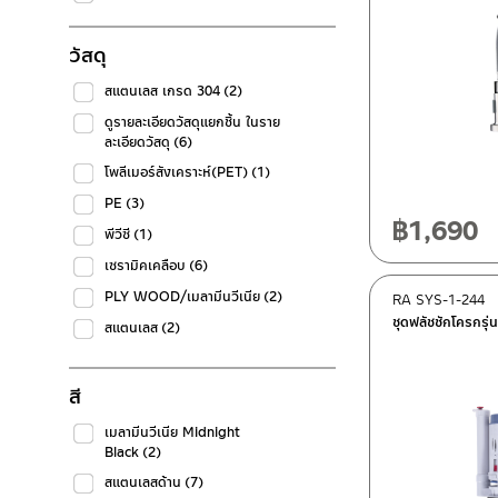
วัสดุ
สแตนเลส เกรด 304
(2)
ดูรายละเอียดวัสดุแยกชิ้น ในราย
ละเอียดวัสดุ
(6)
โพลีเมอร์สังเคราะห์(PET)
(1)
PE
(3)
฿
1,690
พีวีซี
(1)
เซรามิคเคลือบ
(6)
PLY WOOD/เมลามีนวีเนีย
(2)
RA SYS-1-244
ชุดฟลัชชักโครกรุ่
สแตนเลส
(2)
สี
เมลามีนวีเนีย Midnight
Black
(2)
สแตนเลสด้าน
(7)