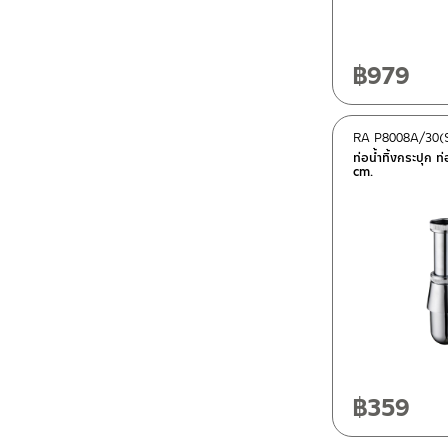
฿
979
RA P8008A/30(
ท่อน้ำทิ้งกระปุก
cm.
฿
359