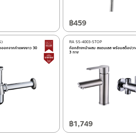
฿
459
S)
RA SS-4003-STOP
Best Seller สินค้าขายดี
 ท่อออกจากกำแพงยาว 30
ก๊อกล้างหน้าผสม สแตนเลส พร้อมสต็อปวา
3 ทาง
สินค้าปรับราคาลดลง
฿
1,749