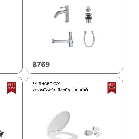
฿
769
RA SHORT-COV
Best Seller สินค้าขายดี
Best Seller
ฝารองนั่งพร้อมน็อตยึด แบบหน้าสั้น