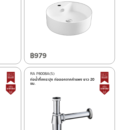
฿
979
RA P8008A(S)
Best Seller สินค้าขายดี
Best Seller
ท่อน้ำทิ้งกระปุก ท่อออกจากกำแพง ยาว 20
ซม.
สินค้าปรับราคาลดลง
สินค้าปรั