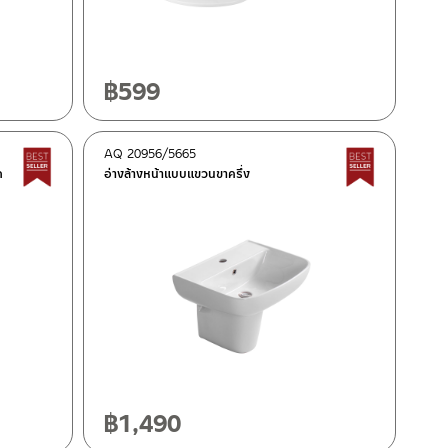
฿
599
AQ 20956/5665
Best Seller สินค้าขายดี
Best Seller
ด
อ่างล้างหน้าแบบแขวนขาครึ่ง
฿
1,490