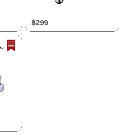
฿
299
Best Seller สินค้าขายดี
ล์ว