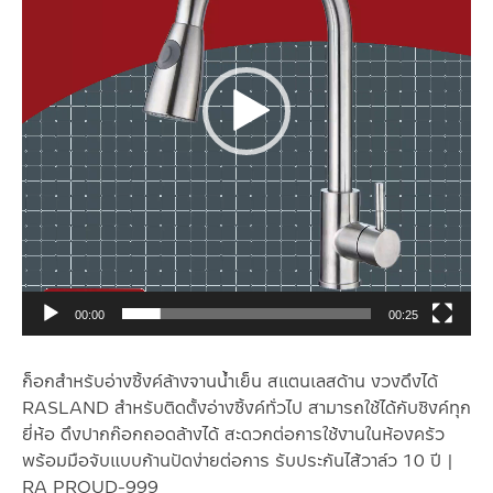
00:00
00:25
ก็อกสำหรับอ่างซิ้งค์ล้างจานน้ำเย็น สแตนเลสด้าน งวงดึงได้
RASLAND สำหรับติดตั้งอ่างซิ้งค์ทั่วไป สามารถใช้ได้กับซิงค์ทุก
ยี่ห้อ ดึงปากก๊อกถอดล้างได้ สะดวกต่อการใช้งานในห้องครัว
พร้อมมือจับแบบก้านปัดง่ายต่อการ รับประกันไส้วาล์ว 10 ปี |
RA PROUD-999