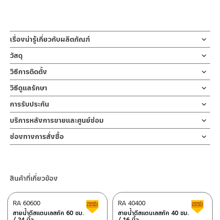
เรื่องน่ารู้เกี่ยวกับผลิตภัณฑ์
ก๊อกซิ้งค์ผลิตจากสแตนเลส 304 ปากก๊อกดึงได้ 40 ซม. หัวก๊อก 2
วัสดุ
ระบบ ก้านเปิด-ปิดแบบโยก ตัวล๊อคแบบเป็นทองเหลือง
ตัวก๊อกน้ำ
วิธีการติดตั้ง
ผลิตจากสแตนเลส เกรด 304
ดีไซน์หรู สร้างความสวยหรูในห้องครัว งวงก๊อกสามารถดึงปากก๊อก
ข้อแนะนำในการติดตั้ง
สำหรับ การติดตั้ง ก๊อกน้ำ วาล์วเปิดปิดน้ำ
วิธีดูแลรักษา
ออกมาฉีดล้างทำให้ฉีดล้างสะดวก และสะอาดมากขึ้น ปากก๊อกปรับระบบ
ฝักบัว และ ชุดสายฉีดชำระ
แหวนล็อตฐาน
คำแนะนำในการดูแลรักษาผลิตภัณฑ์
ได้ 2 แบบ ดึงปากก๊อกได้ 40 ซม สามารถใช้ได้ทั้งระบบสเปรย์ฉีดล้าง และ
การรับประกัน
สำหรับการติดตั้งใหม่ ให้ไล่ฝุ่น เศษทราย เศษท่อ ออกจากท่อน้ำก่อนติด
ผลิตจากทองเหลือง
1. ไม่ทำสินค้าให้เกิดความเสียหายอื่น ๆ นอกจากการใช้งานปกติ เช่นไม่
ระบบอ่อนนุ่ม ราคาย่อมเยา
ตั้งสินค้า โดยปล่อยน้ำให้ไหลออกจากท่อนาน 1 นาที เพื่อให้แรงน้ำพัด
รับประกันไส้วาล์ว ไม่รั่วซึม 10 ปี
บริการหลังการขายและศูนย์ซ่อม
ทำตก ไม่งัดหรือโยกสินค้าแรงๆ
พาเศษละอองต่างๆ ออกจากท่อน้ำ มิเช่นนั้นสิ่งสกปรกจะเข้าไปภายใน
2. ทำความสะอาดสินค้าโดยการใช้ผ้านุ่มๆชุบน้ำหมาดๆแล้วเช็ดให้แห้ง
ช่องทางออนไลน์
สินค้าและสร้างความเสียหายได้ หากตรวจพบเศษละอองต่างๆในสินค้า
ช่องทางการสั่งซื้อ
3. ห้ามใช้สารเคมีที่มีฤทธิ์เป็นกรด ในการทำความสะอาด เนื่องจากผิว
– Email: contact@charnpaiboon.com
จะไม่อยู่ในเงื่อนไขการรับประกัน
ร้านค้าตัวแทนจำหน่ายใกล้บ้านคุณ / Our Dealer
คลิกที่นี่
ของสินค้าจะเสียหายได้
– LINE: @Rasland
4. ห้ามใช้แปรง วัสดุแข็ง หยาบ ห้ามใช้ฝอยขัดทำความสะอาด ขัดหรือถู
คลิ๊ก คู่มือติดตั้งเป็นเอกสาร
ร้านค้าออนไลน์ของชาญไพบูลย์ / Charnpaiboon Online Store
บนตัวสินค้า ซึ่งจะสร้างความเสียหายให้เกิดขึ้นกับผิวของสินค้าได้
สินค้าที่เกี่ยวข้อง
– Shopee
–
Lazada
RA 60600
RA 40400
สินค้าลดราคา เคลียร์สต็อก
ส
–
ซื้อสินค้าชิ้นนี้บน Shopee
>>
คลิกที่นี่
<<
สายน้ำดีสแตนเลสถัก 60 ซม.
สายน้ำดีสแตนเลสถัก 40 ซม.