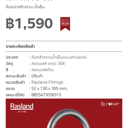
ก๊อกอ่างล้างจาน น้ำเย็น
฿
1,590
Best Seller สินค้าขายดี
รายละเอียดสินค้า
ประเภท
ก๊อกล้างจานน้ำเย็นแบบเคาน์เตอร์
วัสดุ
สแตนเลส เกรด 304
สี
สแตนเลสด้าน
สถานะสินค้า
มีสินค้า
หมวดสินค้า
Rasland-Fittings
ขนาด
52 x 130 x 395 mm.
เลขบาร์โค้ด
8855473058315
ตัว
เล่น
ไฟล์
วิดีโอ