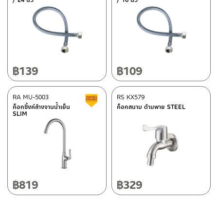
/ 24 นิ้ว
/ 16 นิ้ว
–
ซื้อสินค้าชิ้นนี้บน Lazada
>>
คลิกที่นี่
<<
ติดต่อพนักงานขาย / Contact Sales Staff
ศูนย์บริการและอะไหล่ กรุงเทพฯ
โทร: 02-285-5795
LINE:
@charnpaiboon.sales
662/61-62 ถนน พระราม3 แขวงบางโพงพาง เขตยานนาวา กรุงเทพฯ
10120
โทร: 02-358-0080 / 080-075-8668 / 091-545-0556
฿
139
฿
109
ศูนย์บริการและอะไหล่
RA MU-5003
เชียงใหม่
RS KX579
สินค้าลดราคา เคลียร์สต็อก
ก็อกซิ้งค์ล้างจานน้ำเย็น
ก็อกสนาม ด้ามพาย STEEL
SLIM
118/33 โครงการอรสิริน ม.8 ต.สันปูเลย อ.ดอยสะเก็ด เชียงใหม่
ติดต่อ ชาญไพบูลย์ / Contact Us
คลิกที่นี่
50220
โทร: 080-075-2626
วันและเวลาทำการ
วันจันทร์ – วันศุกร์ เวลา 8:30-17:30 น.
฿
819
฿
329
วันเสาร์ เวลา 8:30-15:00 น.
หยุดวันอาทิตย์ และวันหยุดนักขัตฤกษ์