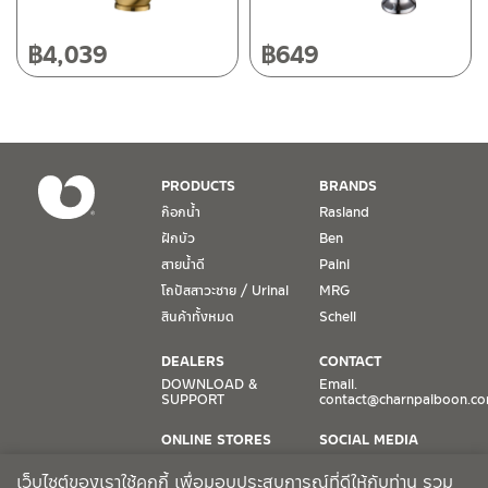
วันและเวลาทำการ
วันจันทร์ – วันศุกร์ เวลา 8:30-17:30 น.
฿
4,039
฿
649
วันเสาร์ เวลา 8:30-15:00 น.
หยุดวันอาทิตย์ และวันหยุดนักขัตฤกษ์
เงื่อนไขการรับประกันสินค้า
PRODUCTS
BRANDS
1. การรับประกัน จะต้องมีหลักฐานการซื้อ หรือ ใบเสร็จ โดยทางบริษัทฯ
ก๊อกน้ำ
Rasland
ขอตรวจสอบโดยนับวันซื้อขายเป็นสำคัญ ทางบริษัทฯ ไม่สามารถให้
ฝักบัว
Ben
เงื่อนไขการรับประกันสินค้าได้ หากไม่มีเอกสารดังกล่าว
สายน้ำดี
Paini
โถปัสสาวะชาย / Urinal
MRG
2. การรับประกันสินค้า จะรับประกันฉพาะสินค้าที่อยู่ในสภาพการใช้งาน
ปกติ หากมีตำหนิ ชำรุด ร้าว ตกพื้น หรือสภาพภายนอกอยู่ในสภาพที่ใช้
สินค้าทั้งหมด
Schell
งานไม่ได้ ทางบริษัทฯ ถือว่าไม่อยู่ในเงื่อนไขการรับประกัน
DEALERS
CONTACT
3. การรับประกันสินค้า จะรับประกันเฉพาะชิ้นส่วนที่แจ้ง เช่น ก๊อกน้ำ จะ
DOWNLOAD &
Email.
SUPPORT
contact@charnpaiboon.c
รับประกันเฉพาะวาล์วก๊อกน้ำไม่รั่วซึม ดังนั้นการรับประกันจะเป็นการ
เปลี่ยนเฉพาะชิ้นส่วนที่รับประกันนั้นๆ
ONLINE STORES
SOCIAL MEDIA
Lazada
TikTok
4. ในกรณีที่ทางบริษัทฯ ต้องชดเชยสินค้าชิ้นใหม่ให้ลูกค้า ทางบริษัทฯ จะ
เว็บไซต์ของเราใช้คุกกี้ เพื่อมอบประสบการณ์ที่ดีให้กับท่าน รวม