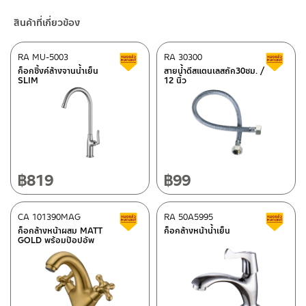
ทิ้ง หรือทางน้ำออก เพื่อปิดช่องว่างระหว่างชักโครกและท่อปฎิกูลให้แนบ
ร้านค้าออนไลน์ของชาญไพบูลย์ / Charnpaiboon Online Store
สินค้าที่เกี่ยวข้อง
สนิท ทำให้กลิ่นไม่พึงประสงค์ย้อนกลับมารบกวนอีกต่อไป
– Shopee
–
Lazada
RA MU-5003
RA 30300
สินค้าลดราคา เคลียร์สต็อก
ส
–
ซื้อสินค้าชิ้นนี้บน Shopee
>>
คลิกที่นี่
<<
ก็อกซิ้งค์ล้างจานน้ำเย็น
สายน้ำดีสแตนเลสถัก30ซม. /
SLIM
12 นิ้ว
–
ซื้อสินค้าชิ้นนี้บน Lazada
>>
คลิกที่นี่
<<
ติดต่อพนักงานขาย / Contact Sales Staff
ศูนย์บริการและอะไหล่ กรุงเทพฯ
โทร: 02-285-5795
LINE:
@charnpaiboon.sales
662/61-62 ถนน พระราม3 แขวงบางโพงพาง เขตยานนาวา กรุงเทพฯ
10120
โทร: 02-358-0080 / 080-075-8668 / 091-545-0556
฿
819
฿
99
ศูนย์บริการและอะไหล่
CA 101390MAG
เชียงใหม่
RA 50A5995
สินค้าลดราคา เคลียร์สต็อก
ส
ก็อกล้างหน้าผสม MATT
ก็อกล้างหน้าน้ำเย็น
GOLD พร้อมป๊อปอัพ
118/33 โครงการอรสิริน ม.8 ต.สันปูเลย อ.ดอยสะเก็ด เชียงใหม่
ติดต่อ ชาญไพบูลย์ / Contact Us
คลิกที่นี่
50220
โทร: 080-075-2626