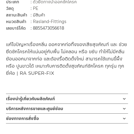
ประเภท
ตัวยึดทางน้ำออกชักโครก
วัสดุ
PE
สถานะสินค้า
มีสินค้า
หมวดสินค้า
Rasland-Fittings
เลขบาร์โค้ด
8855473056618
แก้ไขปัญหาเรื่องกลิ่น ออกจากท่อทิ้งของเสียสุขภัณฑ์ และ ช่วย
ยึดชักโครกให้แน่นอยู่กับพื้น ไม่คลอน หรือ ขยับ ทำให้ไม่มีกลิ่น
ย้อนออกมาจากท่อ และต้องรื้อติดตั้งใหม่ สามารถใช้แทนขี้ผึ้ง
หรือ ปูนขาวได้ เหมาะกับการติดตั้งสุขภัณฑ์ชักโครก ทุกรุ่น ทุก
ยี่ห้อ | RA SUPER-FIX
เรื่องน่ารู้เกี่ยวกับผลิตภัณฑ์
ปะเก็นยางกันกลิ่น ตัวช่วยยึดทางน้ำออกชักโครก ตัวช่วยยึดทางน้ำ
บริการหลังการขายและศูนย์ซ่อม
ออก ผลิตจากวัสดุ PE ปะเก็นยางขนาดเส้นผ่าศูนย์กลาง วงใน 10 ซม
ช่องทางออนไลน์
ช่องทางการสั่งซื้อ
วงนอก 18 ซม. มาพร้อมน๊อตยึดและพุกพลาสติก 4 จุด
– Email: contact@charnpaiboon.com
ร้านค้าตัวแทนจำหน่ายใกล้บ้านคุณ / Our Dealer
คลิกที่นี่
– LINE: @Rasland
ปะเก็นยางกันกลิ่น ช่วยยึดใต้สุขภัณฑ์ชักโครก ระหว่างชักโครกและรูน้ำ