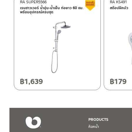
–
ซื้อสินค้าชิ้นนี้บน Shopee
>>
คลิกที่นี่
<<
RA SUPER5566
RA KS491
สินค้าลดราคา เคลียร์ส
–
ซื้อสินค้าชิ้นนี้บน Lazada
>>
คลิกที่นี่
<<
เรนชาวเวอร์ น้ำอุ่น-น้ำเย็น ท่อยาว 60 ซม.
สต๊อปฝักบัว
พร้อมอุปกรณ์ครบชุด
ติดต่อพนักงานขาย / Contact Sales Staff
ศูนย์บริการและอะไหล่ กรุงเทพฯ
โทร: 02-285-5795
LINE:
@charnpaiboon.sales
662/61-62 ถนน พระราม3 แขวงบางโพงพาง เขตยานนาวา กรุงเทพ
โทร: 02-358-0080 / 080-075-8668 / 091-545-0556
ศูนย์บริการและอะไหล่
เชียงใหม่
118/33 โครงการอรสิริน ม.8 ต.สันปูเลย อ.ดอยสะเก็ด เชียงใหม่ 502
โทร: 080-075-2626
฿
1,639
฿
179
ติดต่อ ชาญไพบูลย์ / Contact Us
คลิกที่นี่
วันและเวลาทำการ
วันจันทร์ – วันศุกร์ เวลา 8:30-17:30 น.
วันเสาร์ เวลา 8:30-15:00 น.
หยุดวันอาทิตย์ และวันหยุดนักขัตฤกษ์
PRODUCTS
ก๊อกน้ำ