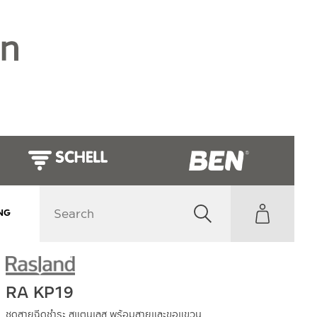
NG
RA KP19
ชุดสายฉีดชำระ สแตนเลส พร้อมสายและขอแขวน