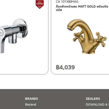
CA 101390MAG
ต็อก
สินค้าปรับราคาลดลง
ก็อกล้างหน้าผสม MATT GOLD พร้อมป๊อ
ปอัพ
ฯ 10120
20
฿
4,039
BRANDS
DEALERS
Rasland
DOWNLOAD & 