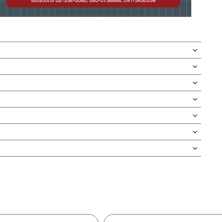
สนิม
นในสแตนเลสถัก
กกรองออกมาล้างได้
กบัว และ ชุดสายฉีดชำระ
ดตั้งสินค้า โดยปล่อยน้ำให้ไหลออกจากท่อนาน 1 นาที
กัดกร่อนสูง และไม่ขึ้นสนิม
กจะเข้าไปภายในสินค้าและสร้างความเสียหายได้
่ทำตก ไม่งัดหรือโยกสินค้าแรงๆ
สเปรย์ตรง สายของสายฉีดทนแรงดันน้ำเนื่องจากมีสายสแตนเลสถัก
องสาย โดยมีรับประกันหัวฉีดไม่รั่วซึม 5 ปี
งสินค้าจะเสียหายได้
นตัวสินค้า ซึ่งจะสร้างความเสียหายให้เกิดขึ้นกับผิวของสินค้าได้