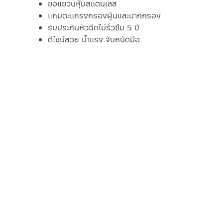
ขอแขวนหุ้มสแตนเลส
แถมตะแกรงกรองฝุ่นและปากกรอง
รับประกันหัวฉีดไม่รั่วซึม 5 ปี
ดีไซน์สวย น้ำแรง จับถนัดมือ