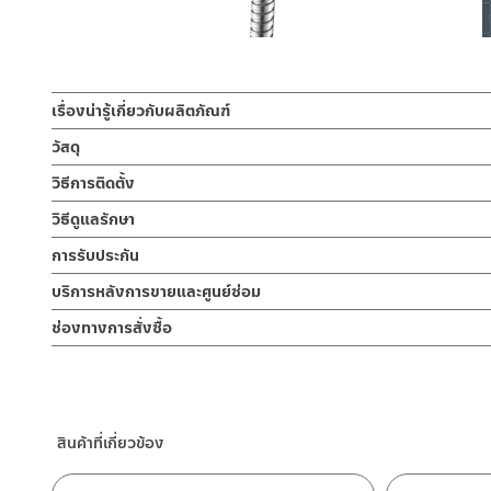
เรื่องน่ารู้เกี่ยวกับผลิตภัณฑ์
ชุดสายฉีดชำระ สเปรย์ฉีดชำระ ผลิตจาก สแตนเลส เกรด 304 ไม่ขึ้น
วัสดุ
มาพร้อมสายฝักบัวยาว 130 ซม. ด้านนอกหุ้มด้วยสแตนเลส สายด้า
หัวฉีดชำระ
วิธีการติดตั้ง
ข้อของสายผลิตจากสแตนเลส เกรด 304 หัวฉีดชำระสามารถหมุนปา
ผลิตจาก สแตนเลสเกรด 304
แถมอะไหล่ปากกรอง 1 ชิ้น
ข้อแนะนำในการติดตั้ง
สำหรับ การติดตั้ง ก๊อกน้ำ วาล์วเปิดปิดน้ำ ฝั
วิธีดูแลรักษา
สำหรับการติดตั้งใหม่ ให้ไล่ฝุ่น เศษทราย เศษท่อ ออกจากท่อน้ำก่อนติ
ขอแขวน
คำแนะนำในการดูแลรักษาผลิตภัณฑ์
สายฉีดชำระผลิตจาก สแตนเลส เกรด 304 ทนทานเมื่อตกพื้น ต้านการการ
การรับประกัน
เพื่อให้แรงน้ำพัดพาเศษละอองต่างๆ ออกจากท่อน้ำ มิเช่นนั้นสิ่งสกปร
ผลิตจาก พลาสติก ABS หุ้ม สแตนเลส 304
1. ไม่ทำสินค้าให้เกิดความเสียหายอื่น ๆ นอกจากการใช้งานปกติ เช่นไม
ไม่เป็นรอยคราบน้ำ หัวฉีดออกแบบให้น้ำออกมาในลักษณะนุ่มนวลเป็น
หากตรวจพบเศษละอองต่างๆในสินค้า จะไม่อยู่ในเงื่อนไขการรับประกัน
รับประกันหัวฉีดไม่รั่วซึม 5 ปี
บริการหลังการขายและศูนย์ซ่อม
2. ทำความสะอาดสินค้าโดยการใช้ผ้านุ่มๆชุบน้ำหมาดๆแล้วเช็ดให้แห้ง
เพื่อไม่ให้ไส้ยางด้านในบวม เมื่อเจอแรงดันน้ำมาก จึงทำให้ลดโอกาสรั่วข
สายฝักบัวยาว
3. ห้ามใช้สารเคมีที่มีฤทธิ์เป็นกรด ในการทำความสะอาด เนื่องจากผิวขอ
ช่องทางออนไลน์
ช่องทางการสั่งซื้อ
ผลิตจาก สแตนเลส 304 ไส้ EPDM
4. ห้ามใช้แปรง วัสดุแข็ง หยาบ ห้ามใช้ฝอยขัดทำความสะอาด ขัดหรือถู บ
– Email: contact@charnpaiboon.com
ร้านค้าตัวแทนจำหน่ายใกล้บ้านคุณ / Our Dealer
คลิกที่นี่
– LINE: @Rasland
ร้านค้าออนไลน์ของชาญไพบูลย์ / Charnpaiboon Online Store
– Shopee
สินค้าที่เกี่ยวข้อง
–
Lazada