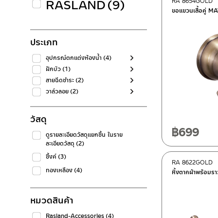
RASLAND
(9)
RA 8654GOLD
ขอแขวนเสื้อคู่ 
ประเภท
อุปกรณ์ตกแต่งห้องน้ำ
(4)
ฝักบัว
(1)
สายฉีดชำระ
(2)
วาล์วลอย
(2)
วัสดุ
฿
699
ดูรายละเอียดวัสดุแยกชิ้น ในราย
ละเอียดวัสดุ
(2)
ซิ้งค์
(3)
RA 8622GOLD
ทองเหลือง
(4)
หิ้งตากผ้าพร้อม
หมวดสินค้า
Rasland-Accessories
(4)