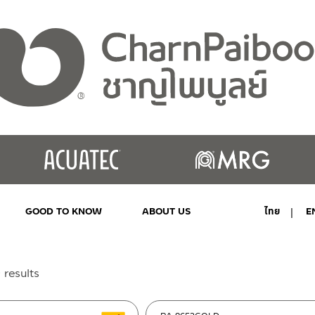
GOOD TO KNOW
ABOUT US
ไทย
E
MY ACCOUNT
Sorted
 results
by
latest