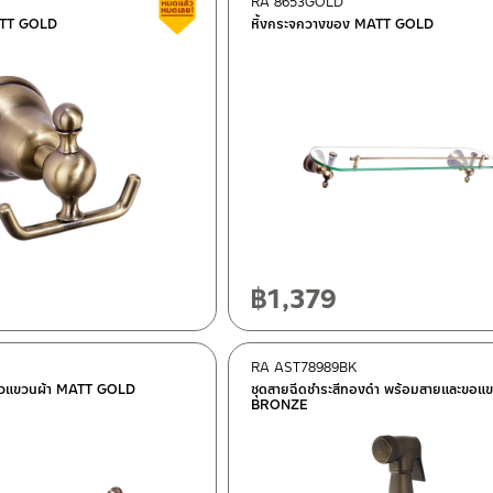
RA 8653GOLD
สินค้าลดราคา เคลียร์สต็อก
MATT GOLD
หิ้งกระจกวางของ MATT GOLD
฿
1,379
RA AST78989BK
ราวแขวนผ้า MATT GOLD
ชุดสายฉีดชำระสีทองดำ พร้อมสายและขอ
BRONZE