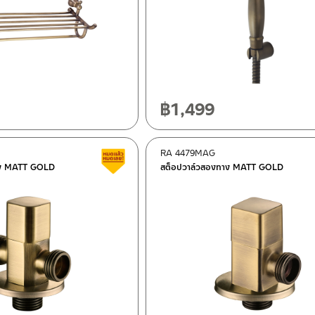
฿
1,499
RA 4479MAG
สินค้าลดราคา เคลียร์สต็อก
าง MATT GOLD
สต็อปวาล์วสองทาง MATT GOLD