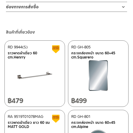
ช่องทางออนไลน์
ช่องทางการสั่งซื้อ
– Email: contact@charnpaiboon.com
ร้านค้าตัวแทนจำหน่ายใกล้บ้านคุณ / Our Dealer
คลิกที่นี่
– LINE: @Rasland
ร้านค้าออนไลน์ของชาญไพบูลย์ / Charnpaiboon Online Store
สินค้าที่เกี่ยวข้อง
– Shopee
–
Lazada
RD 9944(S)
RD GH-805
สินค้าลดราคา เคลียร์สต็อก
ติดต่อพนักงานขาย / Contact Sales Staff
ราวพาดผ้าเดี่ยว 60
กระจกส่องหน้า ขนาด 60×45
cm.Henrry
cm.Squarero
โทร: 02-285-5795
LINE:
@charnpaiboon.sales
ศูนย์บริการและอะไหล่ กรุงเทพฯ
662/61-62 ถนน พระราม3 แขวงบางโพงพาง เขตยานนาวา กรุงเทพฯ
10120
โทร: 02-358-0080 / 080-075-8668 / 091-545-0556
฿
479
฿
499
ติดต่อ ชาญไพบูลย์ / Contact Us
คลิกที่นี่
ศูนย์บริการและอะไหล่
RA 9519T01078MAG
เชียงใหม่
RD GH-801
สินค้าลดราคา เคลียร์สต็อก
ราวพาดผ้าเดี่ยว ยาว 60 ซม
กระจกส่องหน้า ขนาด 60×45
MATT GOLD
cm.Alpine
118/33 โครงการอรสิริน ม.8 ต.สันปูเลย อ.ดอยสะเก็ด เชียงใหม่