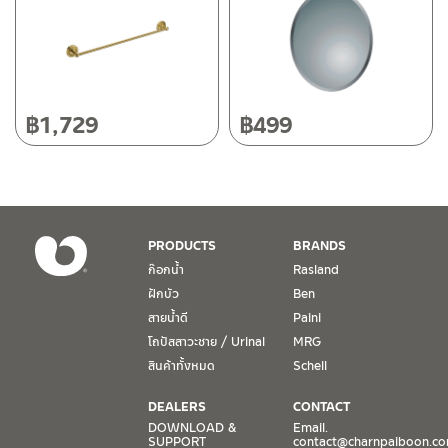
50220
โทร: 080-075-2626
วันและเวลาทำการ
วันจันทร์ – วันศุกร์ เวลา 8:30-17:30 น.
฿
1,729
฿
499
วันเสาร์ เวลา 8:30-15:00 น.
หยุดวันอาทิตย์ และวันหยุดนักขัตฤกษ์
เงื่อนไขการรับประกันสินค้า
PRODUCTS
BRANDS
1. การรับประกัน จะต้องมีหลักฐานการซื้อ หรือ ใบเสร็จ โดยทางบริษัทฯ
ก๊อกน้ำ
Rasland
ขอตรวจสอบโดยนับวันซื้อขายเป็นสำคัญ ทางบริษัทฯ ไม่สามารถให้
ฝักบัว
Ben
เงื่อนไขการรับประกันสินค้าได้ หากไม่มีเอกสารดังกล่าว
สายน้ำดี
Paini
โถปัสสาวะชาย / Urinal
MRG
2. การรับประกันสินค้า จะรับประกันฉพาะสินค้าที่อยู่ในสภาพการใช้งาน
ปกติ หากมีตำหนิ ชำรุด ร้าว ตกพื้น หรือสภาพภายนอกอยู่ในสภาพที่ใช้
สินค้าทั้งหมด
Schell
งานไม่ได้ ทางบริษัทฯ ถือว่าไม่อยู่ในเงื่อนไขการรับประกัน
DEALERS
CONTACT
3. การรับประกันสินค้า จะรับประกันเฉพาะชิ้นส่วนที่แจ้ง เช่น ก๊อกน้ำ จะ
DOWNLOAD &
Email.
SUPPORT
contact@charnpaiboon.c