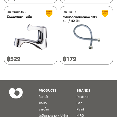
ศูนย์บริการและอะไหล่
RA 50A6363
เชียงใหม่
RA 10100
สินค้าลดราคา เคลียร์สต็อก
ส
ก็อกล้างหน้าน้ำเย็น
สายน้ำดีสแตนเลสถัก 100
ซม. / 40 นิ้ว
118/33 โครงการอรสิริน ม.8 ต.สันปูเลย อ.ดอยสะเก็ด เชียงใหม่
ติดต่อ ชาญไพบูลย์ / Contact Us
คลิกที่นี่
50220
โทร: 080-075-2626
วันและเวลาทำการ
วันจันทร์ – วันศุกร์ เวลา 8:30-17:30 น.
฿
529
฿
179
วันเสาร์ เวลา 8:30-15:00 น.
หยุดวันอาทิตย์ และวันหยุดนักขัตฤกษ์
เงื่อนไขการรับประกันสินค้า
PRODUCTS
BRANDS
1. การรับประกัน จะต้องมีหลักฐานการซื้อ หรือ ใบเสร็จ โดยทางบริษัทฯ
ก๊อกน้ำ
Rasland
ขอตรวจสอบโดยนับวันซื้อขายเป็นสำคัญ ทางบริษัทฯ ไม่สามารถให้
ฝักบัว
Ben
เงื่อนไขการรับประกันสินค้าได้ หากไม่มีเอกสารดังกล่าว
สายน้ำดี
Paini
โถปัสสาวะชาย / Urinal
MRG
2. การรับประกันสินค้า จะรับประกันฉพาะสินค้าที่อยู่ในสภาพการใช้งาน