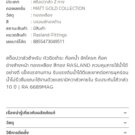
ประเภท
สต็อปวาล์ว 2 ทาง
คอลเลคชั่น
MATT GOLD COLLECTION
วัสดุ
ทองเหลือง
สี
บรอนซ์ทองด้าน
สถานะสินค้า
มีสินค้า
หมวดสินค้า
Rasland-Fittings
เลขบาร์โค้ด
8855473049511
สต็อปวาล์วสำหรับ หัวฉีดชำระ ก๊อกน้ำ ชักโครก ก๊อก
อ่างล้างหน้า ทองเหลือง สีทอง RASLAND ควบคุมการใช้น้ำได้
อย่างดี แข็งแรงทนทาน รับแรงดันน้ำได้ดีและยากต่อการผุกร่อน
น้ำไม่รั่วซึมขณะใช้งานด้วยเซรามิกวาล์วภายใน รับประกันไส้วาล์ว
10 ปี | RA 6689MAG
เรื่องน่ารู้เกี่ยวกับผลิตภัณฑ์
สต๊อปวาล์ว สต็อปวาล์วสามทาง Stop Valve ขนาด 1/2″ ผลิตจาก
วัสดุ
ทองเหลือง MATT BLACK หรือทองด้าน ออกแบบให้น้ำ เข้า 1 ออก
ตัวสต็อปวาล์ว
วิธีการติดตั้ง
2 ขนาดมาตราฐาน สามารถใส่กับข้อต่อขนาด 1/2 ” ตามมาตราฐาน