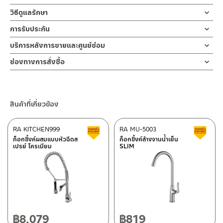
ผลิตจากทองเหลือง แข็งแรงทนทาน
สากล มาพร้อมฝาครอบ รับประกันไส้วาล์ว 10 ปี
ข้อแนะนำในการติดตั้ง
วิธีดูแลรักษา
คำแนะนำในการดูแลรักษาผลิตภัณฑ์
สต็อปวาล์วสามทางผลิตจากทองเหลือง MATT BLACK หรือทองด้าน
การรับประกัน
สำหรับการติดตั้งใหม่ ให้ไล่ฝุ่น เศษทราย เศษท่อ ออกจากท่อน้ำก่อนติด
1. ไม่ทำสินค้าให้เกิดความเสียหายอื่น ๆ นอกจากการใช้งานปกติ เช่นไม่
มีความทนทานและแข็งแรง ต้านการการกัดกร่อน และไม่ขึ้นสนิม เป็น
ตั้งสินค้า โดยปล่อยน้ำให้ไหลออกจากท่อนาน 1 นาที เพื่อให้แรงน้ำพัดพา
รับประกันไส้วาล์ว ไม่รั่วซึม 10 ปี
บริการหลังการขายและศูนย์ซ่อม
ทำตก ไม่งัดหรือโยกสินค้าแรงๆ
อุปกรณ์ควบคุมการจ่ายน้ำ ใช้ต่อจากท่อปะปา ไปยังเครื่องสุขภัณฑ์์กับ
เศษละอองต่างๆ ออกจากท่อน้ำ มิเช่นนั้นสิ่งสกปรกจะเข้าไปภายในสินค้า
2. ทำความสะอาดสินค้าโดยการใช้ผ้านุ่มๆชุบน้ำหมาดๆแล้วเช็ดให้แห้ง
ช่องทางออนไลน์
หัวฉีดชำระเหมาะสำหรับ บ้านที่เดินท่อมาจุดเดี๋ยว สามารถจ่ายน้ำได้
และสร้างความเสียหายได้ หากตรวจพบเศษละอองต่างๆในสินค้า จะไม่อยู่
ช่องทางการสั่งซื้อ
3. ห้ามใช้สารเคมีที่มีฤทธิ์เป็นกรด ในการทำความสะอาด เนื่องจากผิว
– Email: contact@charnpaiboon.com
พร้อมกันทั้ง สายฉีดและ สุขภัณฑ์ ช่วยควบคุมแรงดันน้ำให้เหมาะกับการ
ในเงื่อนไขการรับประกัน
ร้านค้าตัวแทนจำหน่ายใกล้บ้านคุณ / Our Dealer
คลิกที่นี่
ของสินค้าจะเสียหายได้
– LINE: @Rasland
ใช้งานของเรา เช่น ปรับระดับความแรงน้ำสายฉีดชำระให้เบาลงหรือแรง
4. ห้ามใช้แปรง วัสดุแข็ง หยาบ ห้ามใช้ฝอยขัดทำความสะอาด ขัดหรือถู
ขึ้น สามารถควบคุมการใช้น้ำได้ในส่วนที่ต้องการปิดเพื่อการซ่อมแซมโดย
ร้านค้าออนไลน์ของชาญไพบูลย์ / Charnpaiboon Online Store
บนตัวสินค้า ซึ่งจะสร้างความเสียหายให้เกิดขึ้นกับผิวของสินค้าได้
ไม่ต้องปิดวาล์วน้ำทั้งบ้าน แข็งแรงทนทาน รับแรงดันน้ำได้ดีและยากต่อ
สินค้าที่เกี่ยวข้อง
– Shopee
การผุกร่อน น้ำไม่รั่วซึมขณะใช้งานด้วยเซรามิกวาล์วภายใน รับประกันไส้
–
Lazada
วาล์ว 10 ปี
RA KITCHEN999
RA MU-5003
สินค้าลดราคา เคลียร์สต็อก
ส
–
ซื้อสินค้าชิ้นนี้บน Shopee
>>
คลิกที่นี่
<<
ก็อกซิ้งค์ผสมแบบหัวฉีดส
ก็อกซิ้งค์ล้างจานน้ำเย็น
เปรย์ โครเมียม
SLIM
–
ซื้อสินค้าชิ้นนี้บน Lazada
>>
คลิกที่นี่
<<
ติดต่อพนักงานขาย / Contact Sales Staff
ศูนย์บริการและอะไหล่ กรุงเทพฯ
โทร: 02-285-5795
LINE:
@charnpaiboon.sales
662/61-62 ถนน พระราม3 แขวงบางโพงพาง เขตยานนาวา กรุงเทพฯ
10120
โทร: 02-358-0080 / 080-075-8668 / 091-545-0556
฿
8,079
฿
819