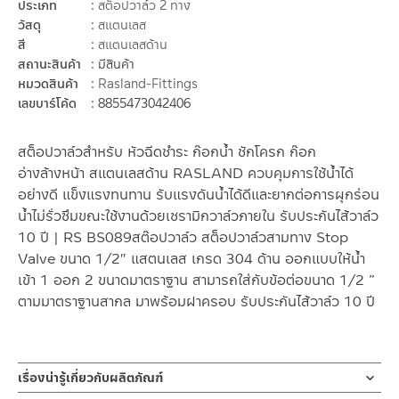
ประเภท
สต็อปวาล์ว 2 ทาง
วัสดุ
สแตนเลส
สี
สแตนเลสด้าน
สถานะสินค้า
มีสินค้า
หมวดสินค้า
Rasland-Fittings
เลขบาร์โค้ด
8855473042406
สต็อปวาล์วสำหรับ หัวฉีดชำระ ก๊อกน้ำ ชักโครก ก๊อก
อ่างล้างหน้า สแตนเลสด้าน RASLAND ควบคุมการใช้น้ำได้
อย่างดี แข็งแรงทนทาน รับแรงดันน้ำได้ดีและยากต่อการผุกร่อน
น้ำไม่รั่วซึมขณะใช้งานด้วยเซรามิกวาล์วภายใน รับประกันไส้วาล์ว
10 ปี | RS BS089สต๊อปวาล์ว สต็อปวาล์วสามทาง Stop
Valve ขนาด 1/2″ แสตนเลส เกรด 304 ด้าน ออกแบบให้น้ำ
เข้า 1 ออก 2 ขนาดมาตราฐาน สามารถใส่กับข้อต่อขนาด 1/2 ”
ตามมาตราฐานสากล มาพร้อมฝาครอบ รับประกันไส้วาล์ว 10 ปี
เรื่องน่ารู้เกี่ยวกับผลิตภัณฑ์