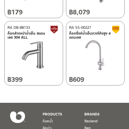
10120
โทร: 02-358-0080 / 080-075-8668 / 091-545-0556
฿
179
฿
8,079
ศูนย์บริการและอะไหล่
RA DB-88133
เชียงใหม่
RA SS-00221
สินค้าปรับราคาลดลง
ส
ก็อกล้างหน้าน้ำเย็น สแตน
ก็อกซิ้งค์น้ำเย็นงวงโค้งสูง ส
เลส 304 ALL
แตนเลส
118/33 โครงการอรสิริน ม.8 ต.สันปูเลย อ.ดอยสะเก็ด เชียงใหม่
ติดต่อ ชาญไพบูลย์ / Contact Us
คลิกที่นี่
50220
โทร: 080-075-2626
วันและเวลาทำการ
วันจันทร์ – วันศุกร์ เวลา 8:30-17:30 น.
฿
399
฿
609
วันเสาร์ เวลา 8:30-15:00 น.
หยุดวันอาทิตย์ และวันหยุดนักขัตฤกษ์
เงื่อนไขการรับประกันสินค้า
PRODUCTS
BRANDS
1. การรับประกัน จะต้องมีหลักฐานการซื้อ หรือ ใบเสร็จ โดยทางบริษัทฯ
ก๊อกน้ำ
Rasland
ขอตรวจสอบโดยนับวันซื้อขายเป็นสำคัญ ทางบริษัทฯ ไม่สามารถให้
ฝักบัว
Ben