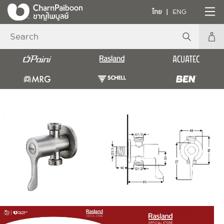
ไทย
ENG